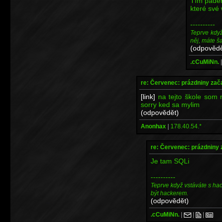
Tím pádem
které své 
----------
Teprve kdy
něj, máte š
(odpovědě
.cCuMiNn.
re: Červenec: prázdniny zač
[link]
na tejto škole som n
sorry ked sa mylim
(odpovědět)
Anonhax
|
178.40.54.*
re: Červenec: prázdniny 
Je tam SQLi
----------
Teprve když vstáváte s ha
být hackerem.
(odpovědět)
.cCuMiNn.
|
|
|