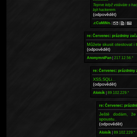
Teprve když vstáváte s ha
být hackerem.
(odpovědět)
.cCuMiNn.
|
|
|
re: Červenec: prázdniny zač
Můžete skusit otestovat i 
(odpovědět)
AnonymniPan
|
217.12.56.*
re: Červenec: prázdniny 
XSS,SQLi...
(odpovědět)
Aloisík
|
89.102.229.*
re: Červenec: prázdni
Ještě dodám, že
spoustu..
(odpovědět)
Aloisík
|
89.102.229.*