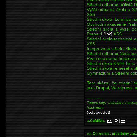
Střední odborné učiliště 
Vyšší odborná škola a S
XSS
Střední škola, Lomnice n
Obchodní akademie Praha
Střední škola a Vyšší o
Praha 4
[link]
XSS
Střední škola technická
XSS
Integrovaná střední škol
Střední odborná škola les
První soukromá hotelová 
Střední škola KNIH, Brno
Střední škola řemesel a 
Gymnázium a Střední odb
Test ukázal, že střední š
jako Drupal, Wordpress, a
----------
Teprve když vstáváte s hackin
hackerem.
(odpovědět)
.cCuMiNn.
|
|
|
re: Červenec: prázdniny zač