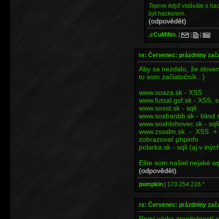
Teprve když vstáváte s ha
být hackerem.
(odpovědět)
.cCuMiNn.
|
|
|
re: Červenec: prázdniny zač
Aby sa nezdalo, že sloven
to som začiatočník...)
www.soaza.sk - XSS
www.futsal.gsf.sk - XSS, s
www.sosst.sk - sqli
www.sosbanbb.sk - blind s
www.soshlohovec.sk - sqli
www.zssslm.sk - XSS +
zobrazovať phpinfo
polarka.sk - sqli (aj v in
Ešte som našiel nejaké w
(odpovědět)
pumpkin
|
173.254.216.*
re: Červenec: prázdniny zač
První várka zranitelností s