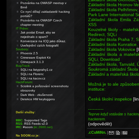
Pozvánka na OWASP meetup v
Základní škola Hronov-Ve
Brně
Základní škola Pelhřimo
Co nyní dělají zakladatelé hacking
Park Lane International 
portálů?
Základní škola Emila Zá
Pozvánka na OWASP Czech
XSS
chapter meeting
IT Právo:
Kouzelné školy - mateřsk
Jak poslat Email, aby se
Redirect, SQLi
nejednalo o spam?
Základní škola Praha 7,
Konverzace na ICQ jako důkaz.
Základní škola Kunratice,
Uveřejnění cizích fotografií
Základní škola Vokovice
[
Soubory:
Phoenix 2.5
Základní škola a mateř
Crimeware Exploit Kit
SQLi, Download
Crimepack 3.1.3
Základní škola, Tanvald,
BugTrack:
Soukromá základní Škola 
SQLi na listyprahy1.cz
Základní a mateřská ško
SQLi na Florenc
SQLi na kacov.cz
HackForum:
Možná je to ale způsoben
Sciolink a pořizování screenshotu
instituce:
obrazovky
Dark Web - zkušenosti
Česká školní inspekce
[li
Detekce HW keyloggeru
----------
Další služby:
Teprve když vstáváte s hackin
hackerem.
BBC:
Supported Tags
(odpovědět)
RSS:
RSS Feeds v2.0
IRC:
#soom
(irc.2600.net)
.cCuMiNn.
|
|
|
Na SOOM.cz je: