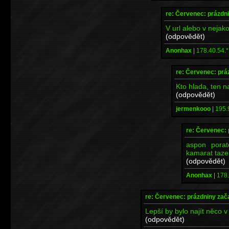
re: Červenec: prázdni
V url alebo v nejak
(odpovědět)
Anonhax
|
178.40.54.*
re: Červenec: prá
Kto hlada, ten na
(odpovědět)
jermenkooo
|
195.
re: Červenec: 
aspon porat
kamarat taze
(odpovědět)
Anonhax
|
178.
re: Červenec: prázdniny zač
Lepší by bylo najít něco 
(odpovědět)