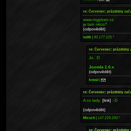
re: Červenec: prázdniny zač
www.mgplzen.cz
je tam něco?
(odpovědět)
tudik
|
90.177.225.*
re: Červenec: prázdniny 
Jo. :D
Joomla 1.0.x
(odpovědět)
kowal
|
re: Červenec: prázdniny zač
A co tady:
[link]
:-D
(odpovědět)
Micuch
|
147.229.200.*
re: Červenec: prázdniny 