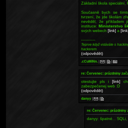
Základní škola speciální,
Současně bych se tímto
tvrzení, že jde školám zře
nevěděl, že příkladem
instituce:
Ministerstvo š
svých webech
[link]
a
[link
----------
Teprve když vstáváte s hackin
hackerem.
(odpovědět)
.cCuMiNn.
|
|
|
re: Červenec: prázdniny zač
otestujte pls i
[link]
cho
zabezpečenej web :D
(odpovědět)
danyy
|
|
re: Červenec: prázdniny 
danyy: špatné... SQLi, X
----------