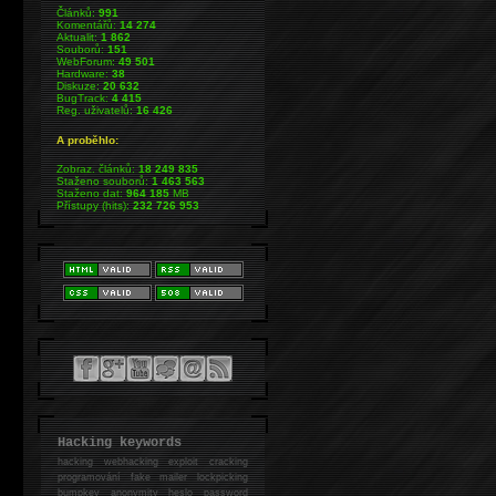
Článků:
991
Komentářů:
14 274
Aktualit:
1 862
Souborů:
151
WebForum:
49 501
Hardware:
38
Diskuze:
20 632
BugTrack:
4 415
Reg. uživatelů:
16 426
A proběhlo:
Zobraz. článků:
18 249 835
Staženo souborů:
1 463 563
Staženo dat:
964 185
MB
Přístupy (hits):
232 726 953
Hacking keywords
hacking
webhacking exploit cracking
programování fake mailer lockpicking
bumpkey anonymity heslo password