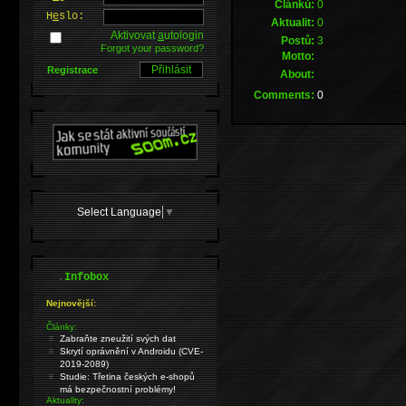
Článků:
0
H
e
slo:
Aktualit:
0
Aktivovat
a
utologin
Postů:
3
Forgot your password?
Motto:
Registrace
About:
Comments:
0
Select Language
▼
.
Infobox
Nejnovější:
Články:
Zabraňte zneužití svých dat
Skrytí oprávnění v Androidu (CVE-
2019-2089)
Studie: Třetina českých e-shopů
má bezpečnostní problémy!
Aktuality: