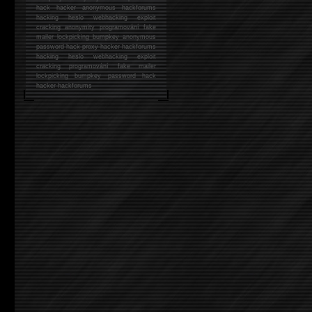
hack
hacker anonymous hackforums
hacking
heslo webhacking exploit
cracking anonymity programování fake
mailer lockpicking bumpkey anonymous
password hack proxy hacker hackforums
hacking heslo webhacking exploit
cracking programování fake mailer
lockpicking bumpkey password hack
hacker
hackforums