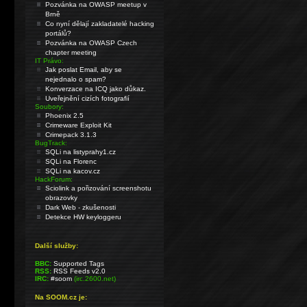
Pozvánka na OWASP meetup v
Brně
Co nyní dělají zakladatelé hacking
portálů?
Pozvánka na OWASP Czech
chapter meeting
IT Právo:
Jak poslat Email, aby se
nejednalo o spam?
Konverzace na ICQ jako důkaz.
Uveřejnění cizích fotografií
Soubory:
Phoenix 2.5
Crimeware Exploit Kit
Crimepack 3.1.3
BugTrack:
SQLi na listyprahy1.cz
SQLi na Florenc
SQLi na kacov.cz
HackForum:
Sciolink a pořizování screenshotu
obrazovky
Dark Web - zkušenosti
Detekce HW keyloggeru
Další služby:
BBC:
Supported Tags
RSS:
RSS Feeds v2.0
IRC:
#soom
(irc.2600.net)
Na SOOM.cz je: