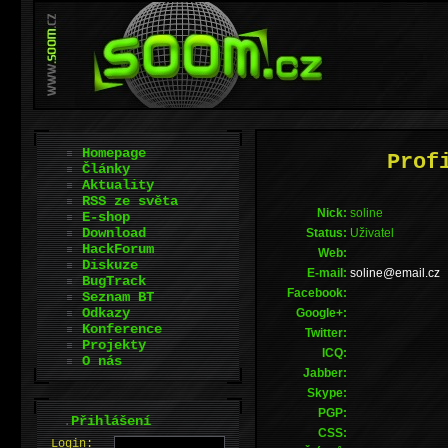
Homepage
Prof
Články
Aktuality
RSS ze světa
Nick:
soline
E-shop
Download
Status:
Uživatel
HackForum
Web:
Diskuze
E-mail:
zc.liame@enilos
BugTrack
Facebook:
Seznam BT
Odkazy
Google+:
Konference
Twitter:
Projekty
ICQ:
O nás
Jabber:
Skype:
PGP:
.
Přihlášení
CSS:
L
o
gin: