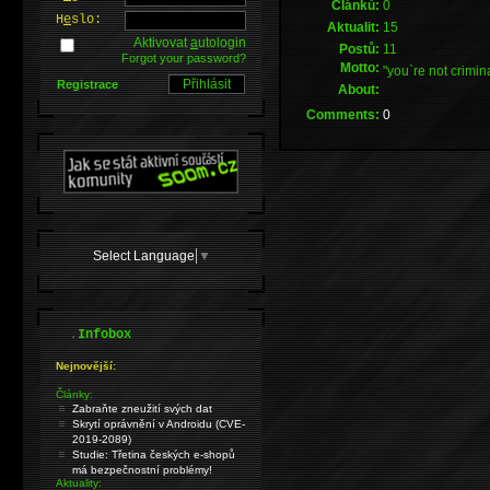
Článků:
0
H
e
slo:
Aktualit:
15
Aktivovat
a
utologin
Postů:
11
Forgot your password?
Motto:
"you`re not crimina
Registrace
About:
Comments:
0
Select Language
▼
.
Infobox
Nejnovější:
Články:
Zabraňte zneužití svých dat
Skrytí oprávnění v Androidu (CVE-
2019-2089)
Studie: Třetina českých e-shopů
má bezpečnostní problémy!
Aktuality: