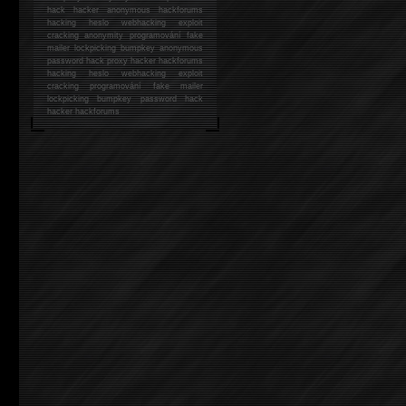
hack
hacker anonymous hackforums
hacking
heslo webhacking exploit
cracking anonymity programování fake
mailer lockpicking bumpkey anonymous
password hack proxy hacker hackforums
hacking heslo webhacking exploit
cracking programování fake mailer
lockpicking bumpkey password hack
hacker
hackforums