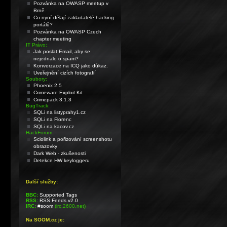
Pozvánka na OWASP meetup v
Brně
Co nyní dělají zakladatelé hacking
portálů?
Pozvánka na OWASP Czech
chapter meeting
IT Právo:
Jak poslat Email, aby se
nejednalo o spam?
Konverzace na ICQ jako důkaz.
Uveřejnění cizích fotografií
Soubory:
Phoenix 2.5
Crimeware Exploit Kit
Crimepack 3.1.3
BugTrack:
SQLi na listyprahy1.cz
SQLi na Florenc
SQLi na kacov.cz
HackForum:
Sciolink a pořizování screenshotu
obrazovky
Dark Web - zkušenosti
Detekce HW keyloggeru
Další služby:
BBC:
Supported Tags
RSS:
RSS Feeds v2.0
IRC:
#soom
(irc.2600.net)
Na SOOM.cz je: