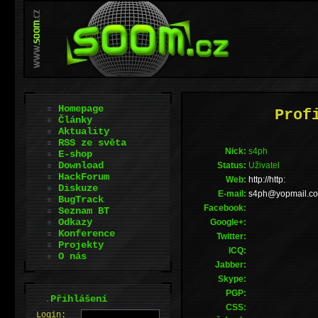
Homepage
Prof
Články
Aktuality
RSS ze světa
Nick:
s4ph
E-shop
Download
Status:
Uživatel
HackForum
Web:
http://http:
Diskuze
E-mail:
moc.liampoy@hp
BugTrack
Facebook:
Seznam BT
Odkazy
Google+:
Konference
Twitter:
Projekty
ICQ:
O nás
Jabber:
Skype:
PGP:
.
Přihlášení
CSS:
L
o
gin: