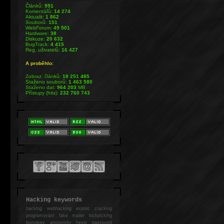
Článků:
991
Komentářů:
14 274
Aktualit:
1 862
Souborů:
151
WebForum:
49 501
Hardware:
38
Diskuze:
20 632
BugTrack:
4 415
Reg. uživatelů:
16 427
A proběhlo:
Zobraz. článků:
18 251 485
Staženo souborů:
1 463 580
Staženo dat:
964 203
MB
Přístupy (hits):
232 760 743
Hacking keywords
hacking
webhacking exploit cracking
programování fake mailer lockpicking
bumpkey anonymity heslo password