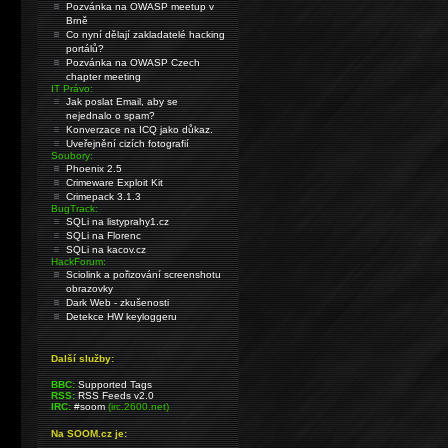
Pozvánka na OWASP meetup v
Brně
Co nyní dělají zakladatelé hacking
portálů?
Pozvánka na OWASP Czech
chapter meeting
IT Právo:
Jak poslat Email, aby se
nejednalo o spam?
Konverzace na ICQ jako důkaz.
Uveřejnění cizích fotografií
Soubory:
Phoenix 2.5
Crimeware Exploit Kit
Crimepack 3.1.3
BugTrack:
SQLi na listyprahy1.cz
SQLi na Florenc
SQLi na kacov.cz
HackForum:
Sciolink a pořizování screenshotu
obrazovky
Dark Web - zkušenosti
Detekce HW keyloggeru
Další služby:
BBC:
Supported Tags
RSS:
RSS Feeds v2.0
IRC:
#soom
(irc.2600.net)
Na SOOM.cz je: