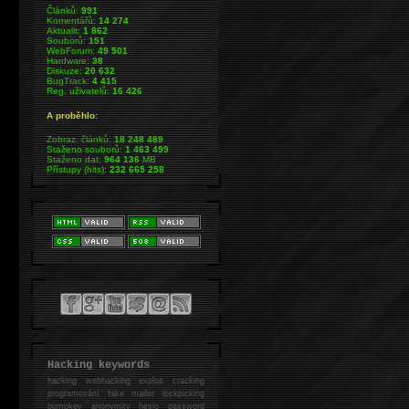
Článků:
991
Komentářů:
14 274
Aktualit:
1 862
Souborů:
151
WebForum:
49 501
Hardware:
38
Diskuze:
20 632
BugTrack:
4 415
Reg. uživatelů:
16 426
A proběhlo:
Zobraz. článků:
18 248 489
Staženo souborů:
1 463 499
Staženo dat:
964 136
MB
Přístupy (hits):
232 665 258
Hacking keywords
hacking
webhacking exploit cracking
programování fake mailer lockpicking
bumpkey anonymity heslo password