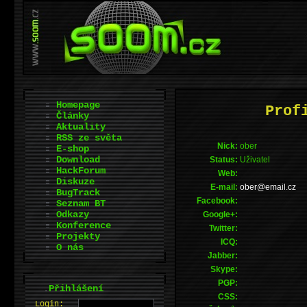
Homepage
Prof
Články
Aktuality
RSS ze světa
Nick:
ober
E-shop
Download
Status:
Uživatel
HackForum
Web:
Diskuze
E-mail:
zc.liame@rebo
BugTrack
Facebook:
Seznam BT
Odkazy
Google+:
Konference
Twitter:
Projekty
ICQ:
O nás
Jabber:
Skype:
PGP:
.
Přihlášení
CSS:
L
o
gin: