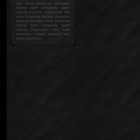
hack
hacker anonymous hackforums
hacking
heslo webhacking exploit
cracking anonymity programování fake
mailer lockpicking bumpkey anonymous
password hack proxy hacker hackforums
hacking heslo webhacking exploit
cracking programování fake mailer
lockpicking bumpkey password hack
hacker
hackforums