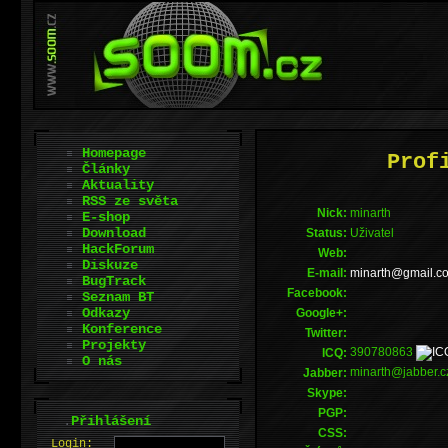
Homepage
Prof
Články
Aktuality
RSS ze světa
Nick:
minarth
E-shop
Download
Status:
Uživatel
HackForum
Web:
Diskuze
E-mail:
moc.liamg@htran
BugTrack
Facebook:
Seznam BT
Odkazy
Google+:
Konference
Twitter:
Projekty
390780863
ICQ:
O nás
minarth@jabber.
Jabber:
Skype:
PGP:
.
Přihlášení
CSS:
L
o
gin: