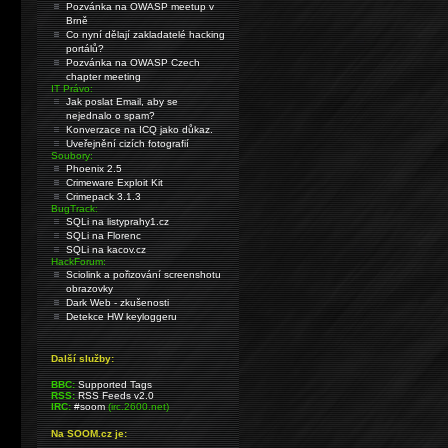
Pozvánka na OWASP meetup v
Brně
Co nyní dělají zakladatelé hacking
portálů?
Pozvánka na OWASP Czech
chapter meeting
IT Právo:
Jak poslat Email, aby se
nejednalo o spam?
Konverzace na ICQ jako důkaz.
Uveřejnění cizích fotografií
Soubory:
Phoenix 2.5
Crimeware Exploit Kit
Crimepack 3.1.3
BugTrack:
SQLi na listyprahy1.cz
SQLi na Florenc
SQLi na kacov.cz
HackForum:
Sciolink a pořizování screenshotu
obrazovky
Dark Web - zkušenosti
Detekce HW keyloggeru
Další služby:
BBC:
Supported Tags
RSS:
RSS Feeds v2.0
IRC:
#soom
(irc.2600.net)
Na SOOM.cz je: