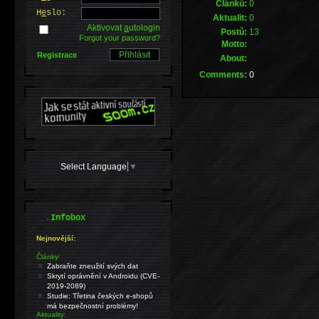
Článků:
0
H
e
slo:
Aktualit:
0
Aktivovat
a
utologin
Postů:
13
Forgot your password?
Motto:
Registrace
About:
Comments:
0
Select Language
▼
.
Infobox
Nejnovější:
Články:
Zabraňte zneužití svých dat
Skrytí oprávnění v Androidu (CVE-
2019-2089)
Studie: Třetina českých e-shopů
má bezpečnostní problémy!
Aktuality: