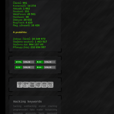
Článků:
991
Komentářů:
14 274
Aktualit:
1 862
Souborů:
151
WebForum:
49 501
Hardware:
38
Diskuze:
20 632
BugTrack:
4 415
Reg. uživatelů:
16 426
A proběhlo:
Zobraz. článků:
18 248 972
Staženo souborů:
1 463 517
Staženo dat:
964 137
MB
Přístupy (hits):
232 694 957
Hacking keywords
hacking
webhacking exploit cracking
programování fake mailer lockpicking
bumpkey anonymity heslo password