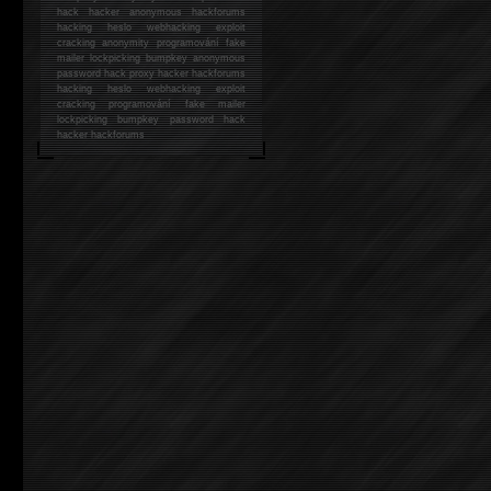
hack
hacker anonymous hackforums
hacking
heslo webhacking exploit
cracking anonymity programování fake
mailer lockpicking bumpkey anonymous
password hack proxy hacker hackforums
hacking heslo webhacking exploit
cracking programování fake mailer
lockpicking bumpkey password hack
hacker
hackforums