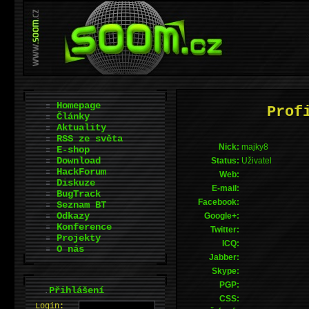
Homepage
Prof
Články
Aktuality
RSS ze světa
Nick:
majky8
E-shop
Download
Status:
Uživatel
HackForum
Web:
Diskuze
E-mail:
BugTrack
Facebook:
Seznam BT
Odkazy
Google+:
Konference
Twitter:
Projekty
ICQ:
O nás
Jabber:
Skype:
PGP:
.
Přihlášení
CSS:
L
o
gin: