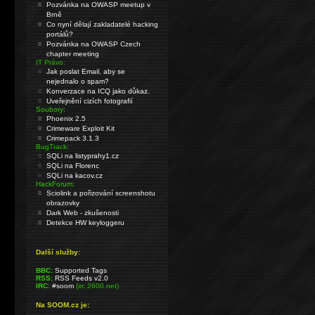
Pozvánka na OWASP meetup v
Brně
Co nyní dělají zakladatelé hacking
portálů?
Pozvánka na OWASP Czech
chapter meeting
IT Právo:
Jak poslat Email, aby se
nejednalo o spam?
Konverzace na ICQ jako důkaz.
Uveřejnění cizích fotografií
Soubory:
Phoenix 2.5
Crimeware Exploit Kit
Crimepack 3.1.3
BugTrack:
SQLi na listyprahy1.cz
SQLi na Florenc
SQLi na kacov.cz
HackForum:
Sciolink a pořizování screenshotu
obrazovky
Dark Web - zkušenosti
Detekce HW keyloggeru
Další služby:
BBC:
Supported Tags
RSS:
RSS Feeds v2.0
IRC:
#soom
(irc.2600.net)
Na SOOM.cz je: