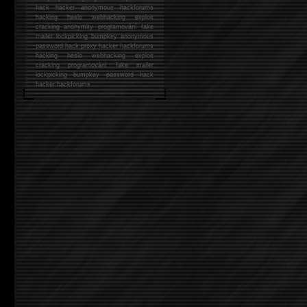
hack
hacker anonymous hackforums
hacking
heslo webhacking exploit
cracking anonymity programování fake
mailer lockpicking bumpkey anonymous
password hack proxy hacker hackforums
hacking heslo webhacking exploit
cracking programování fake mailer
lockpicking bumpkey password hack
hacker
hackforums