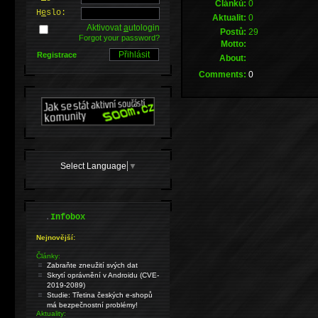
Článků:
0
H
e
slo:
Aktualit:
0
Aktivovat
a
utologin
Postů:
29
Forgot your password?
Motto:
Registrace
About:
Comments:
0
Select Language
▼
.
Infobox
Nejnovější:
Články:
Zabraňte zneužití svých dat
Skrytí oprávnění v Androidu (CVE-
2019-2089)
Studie: Třetina českých e-shopů
má bezpečnostní problémy!
Aktuality: