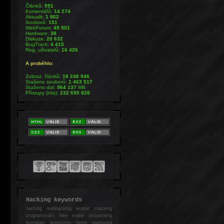
Článků:
991
Komentářů:
14 274
Aktualit:
1 862
Souborů:
151
WebForum:
49 501
Hardware:
38
Diskuze:
20 632
BugTrack:
4 415
Reg. uživatelů:
16 426
A proběhlo:
Zobraz. článků:
18 248 946
Staženo souborů:
1 463 517
Staženo dat:
964 137
MB
Přístupy (hits):
232 690 828
Hacking keywords
hacking
webhacking exploit cracking
programování fake mailer lockpicking
bumpkey anonymity heslo password