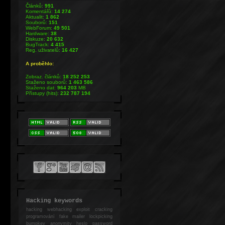
Článků:
991
Komentářů:
14 274
Aktualit:
1 862
Souborů:
151
WebForum:
49 501
Hardware:
38
Diskuze:
20 632
BugTrack:
4 415
Reg. uživatelů:
16 427
A proběhlo:
Zobraz. článků:
18 252 253
Staženo souborů:
1 463 586
Staženo dat:
964 203
MB
Přístupy (hits):
232 787 194
Hacking keywords
hacking
webhacking exploit cracking
programování fake mailer lockpicking
bumpkey anonymity heslo password