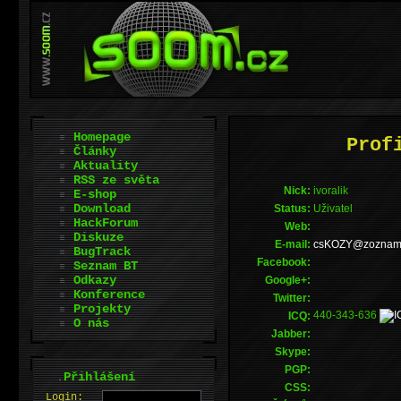
Homepage
Prof
Články
Aktuality
RSS ze světa
Nick:
ivoralik
E-shop
Download
Status:
Uživatel
HackForum
Web:
Diskuze
E-mail:
ks.manzoz@YZO
BugTrack
Facebook:
Seznam BT
Odkazy
Google+:
Konference
Twitter:
Projekty
440-343-636
ICQ:
O nás
Jabber:
Skype:
PGP:
.
Přihlášení
CSS:
L
o
gin: