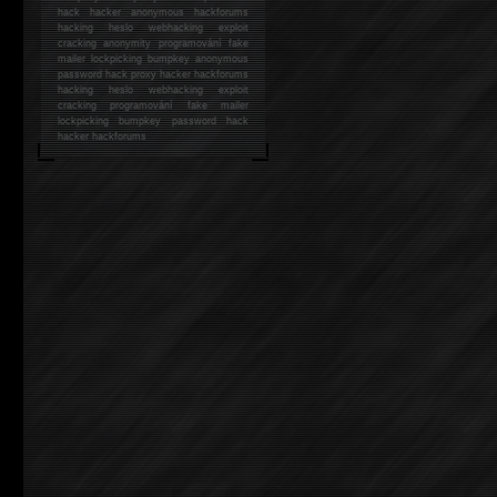
hack
hacker anonymous hackforums
hacking
heslo webhacking exploit
cracking anonymity programování fake
mailer lockpicking bumpkey anonymous
password hack proxy hacker hackforums
hacking heslo webhacking exploit
cracking programování fake mailer
lockpicking bumpkey password hack
hacker
hackforums