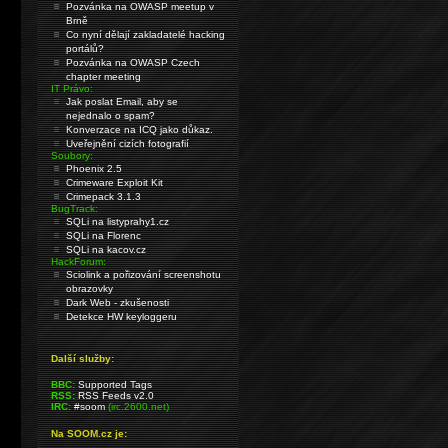
Pozvánka na OWASP meetup v
Brně
Co nyní dělají zakladatelé hacking
portálů?
Pozvánka na OWASP Czech
chapter meeting
IT Právo:
Jak poslat Email, aby se
nejednalo o spam?
Konverzace na ICQ jako důkaz.
Uveřejnění cizích fotografií
Soubory:
Phoenix 2.5
Crimeware Exploit Kit
Crimepack 3.1.3
BugTrack:
SQLi na listyprahy1.cz
SQLi na Florenc
SQLi na kacov.cz
HackForum:
Sciolink a pořizování screenshotu
obrazovky
Dark Web - zkušenosti
Detekce HW keyloggeru
Další služby:
BBC:
Supported Tags
RSS:
RSS Feeds v2.0
IRC:
#soom
(irc.2600.net)
Na SOOM.cz je: