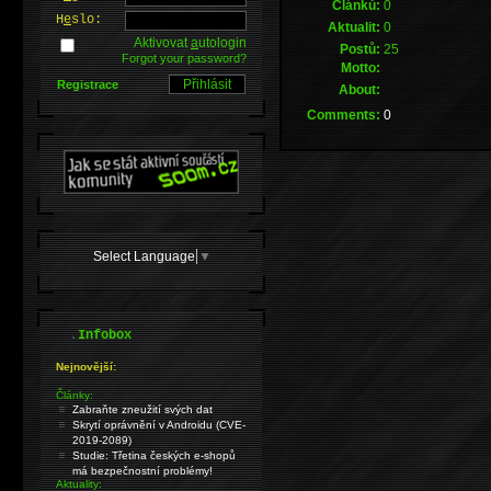
Článků:
0
H
e
slo:
Aktualit:
0
Aktivovat
a
utologin
Postů:
25
Forgot your password?
Motto:
Registrace
About:
Comments:
0
Select Language
▼
.
Infobox
Nejnovější:
Články:
Zabraňte zneužití svých dat
Skrytí oprávnění v Androidu (CVE-
2019-2089)
Studie: Třetina českých e-shopů
má bezpečnostní problémy!
Aktuality: