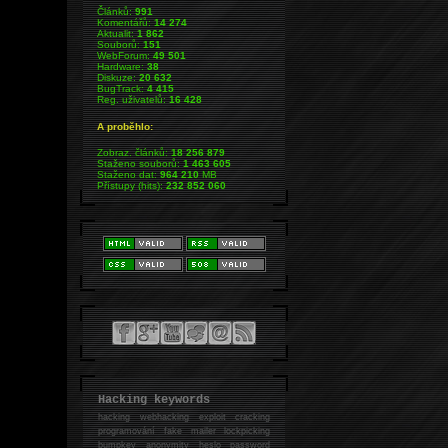
Článků:
991
Komentářů:
14 274
Aktualit:
1 862
Souborů:
151
WebForum:
49 501
Hardware:
38
Diskuze:
20 632
BugTrack:
4 415
Reg. uživatelů:
16 428
A proběhlo:
Zobraz. článků:
18 256 879
Staženo souborů:
1 463 605
Staženo dat:
964 210
MB
Přístupy (hits):
232 852 060
Hacking keywords
hacking
webhacking exploit cracking
programování fake mailer lockpicking
bumpkey anonymity heslo password