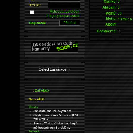
Článků:
0
H
e
slo:
Aktualit:
0
Aktivovat
a
utologin
Postů:
36
Forgot your password?
Motto:
"Terminál 
Registrace
About:
Comments:
0
Select Language
▼
.
Infobox
Nejnovější:
Články:
Zabraňte zneužití svých dat
Skrytí oprávnění v Androidu (CVE-
2019-2089)
Studie: Třetina českých e-shopů
má bezpečnostní problémy!
Aktuality: