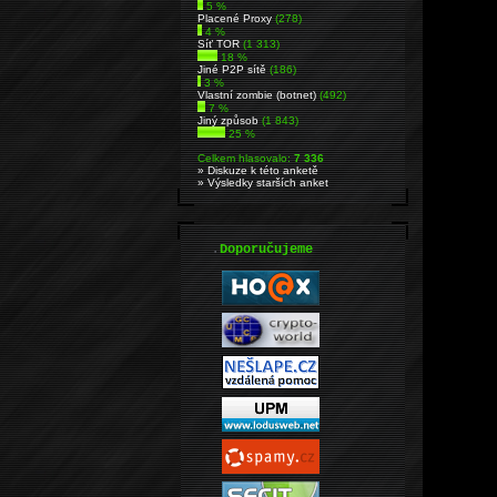
5 %
Placené Proxy
(278)
4 %
Síť TOR
(1 313)
18 %
Jiné P2P sítě
(186)
3 %
Vlastní zombie (botnet)
(492)
7 %
Jiný způsob
(1 843)
25 %
Celkem hlasovalo:
7 336
» Diskuze k této anketě
» Výsledky starších anket
.
Doporučujeme