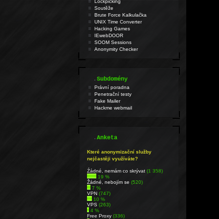
Lockpicking
Soutěže
Brute Force Kalkulačka
UNIX Time Converter
Hacking Games
IEwebDOOR
SOOM Sessions
Anonymity Checker
.
Subdomény
Právní poradna
Penetrační testy
Fake Mailer
Hackme webmail
.
Anketa
Které anonymizační služby
nejčastěji využíváte?
Źádné, nemám co skrývat
(1 358)
19 %
Žádné, nebojím se
(520)
7 %
VPN
(747)
10 %
VPS
(263)
4 %
Free Proxy
(336)