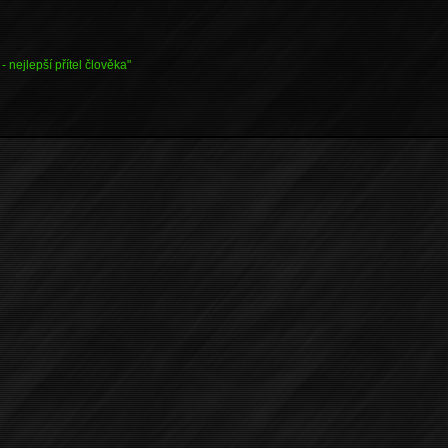
- nejlepší přítel člověka"