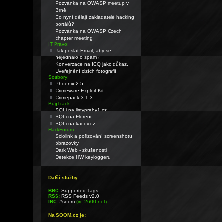
Pozvánka na OWASP meetup v
Brně
Co nyní dělají zakladatelé hacking
portálů?
Pozvánka na OWASP Czech
chapter meeting
IT Právo:
Jak poslat Email, aby se
nejednalo o spam?
Konverzace na ICQ jako důkaz.
Uveřejnění cizích fotografií
Soubory:
Phoenix 2.5
Crimeware Exploit Kit
Crimepack 3.1.3
BugTrack:
SQLi na listyprahy1.cz
SQLi na Florenc
SQLi na kacov.cz
HackForum:
Sciolink a pořizování screenshotu
obrazovky
Dark Web - zkušenosti
Detekce HW keyloggeru
Další služby:
BBC:
Supported Tags
RSS:
RSS Feeds v2.0
IRC:
#soom
(irc.2600.net)
Na SOOM.cz je: