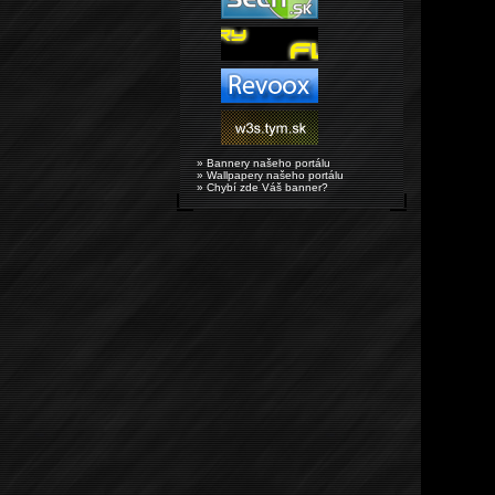
» Bannery našeho portálu
» Wallpapery našeho portálu
» Chybí zde Váš banner?