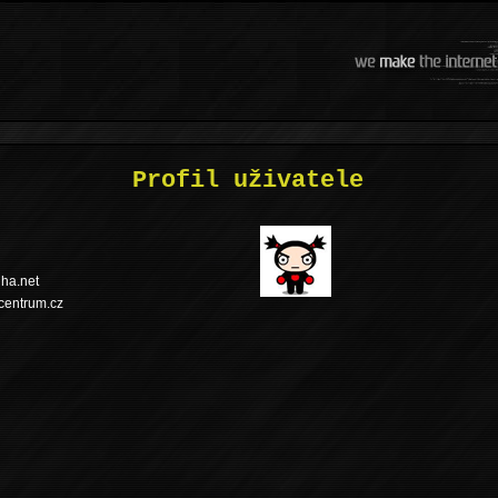
Profil uživatele
gha.net
ec@ahgiud