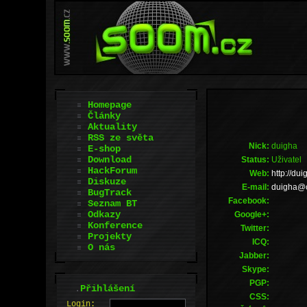
Homepage
Články
Aktuality
RSS ze světa
Nick:
duigha
E-shop
Download
Status:
Uživatel
HackForum
Web:
http://dui
Diskuze
E-mail:
zc.murtn
BugTrack
Facebook:
Seznam BT
Odkazy
Google+:
Konference
Twitter:
Projekty
ICQ:
O nás
Jabber:
Skype:
PGP:
.
Přihlášení
CSS:
L
o
gin: