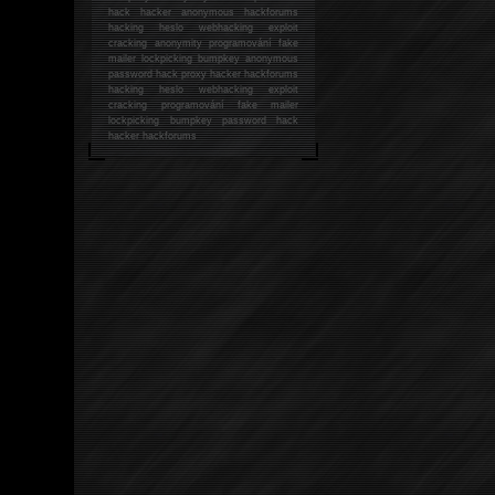
hack
hacker anonymous hackforums
hacking
heslo webhacking exploit
cracking anonymity programování fake
mailer lockpicking bumpkey anonymous
password hack proxy hacker hackforums
hacking heslo webhacking exploit
cracking programování fake mailer
lockpicking bumpkey password hack
hacker
hackforums