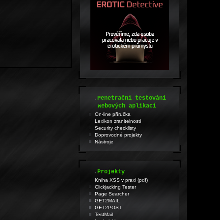
.
Penetrační testování
webových aplikací
On-line příručka
Lexikon zranitelností
Security checklisty
Doprovodné projekty
Nástroje
.
Projekty
Kniha XSS v praxi (pdf)
Clickjacking Tester
Page Searcher
GET2MAIL
GET2POST
TestMail