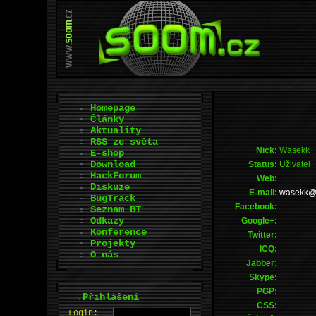
Homepage
Články
Aktuality
RSS ze světa
Nick:
Wasekk
E-shop
Download
Status:
Uživatel
HackForum
Web:
Diskuze
E-mail:
moc.lia
BugTrack
Facebook:
Seznam BT
Odkazy
Google+:
Konference
Twitter:
Projekty
ICQ:
O nás
Jabber:
Skype:
PGP:
.
Přihlášení
CSS:
L
o
gin: