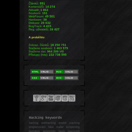
Článků:
991
Komentářů:
14 274
Aktualit:
1 862
Souborů:
151
WebForum:
49 501
Hardware:
38
Diskuze:
20 632
BugTrack:
4 415
Reg. uživatelů:
16 427
A proběhlo:
Zobraz. článků:
18 250 751
Staženo souborů:
1 463 579
Staženo dat:
964 200
MB
Přístupy (hits):
232 738 595
Hacking keywords
hacking
webhacking exploit cracking
programování fake mailer lockpicking
bumpkey anonymity heslo password