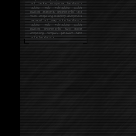
hack
hacker anonymous hackforums
hacking
heslo webhacking exploit
cracking anonymity programování fake
mailer lockpicking bumpkey anonymous
password hack proxy hacker hackforums
hacking heslo webhacking exploit
cracking programování fake mailer
lockpicking bumpkey password hack
hacker
hackforums