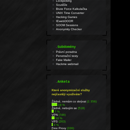
Lockpicking
Soutěže
Brute Force Kalkulačka
UNIX Time Converter
Hacking Games
IEwebDOOR
SOOM Sessions
Anonymity Checker
.
Subdomény
Právní poradna
Penetrační testy
Fake Mailer
Hackme webmail
.
Anketa
Které anonymizační služby
nejčastěji využíváte?
Źádné, nemám co skrývat
(1 356)
19 %
Žádné, nebojím se
(519)
7 %
VPN
(746)
10 %
VPS
(263)
4 %
Free Proxy
(336)