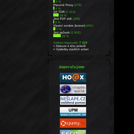
5 %
Placené Proxy
(278)
4 %
Síť TOR
(1 313)
18 %
Jiné P2P sítě
(185)
3 %
Vlastní zombie (botnet)
(491)
7 %
Jiný způsob
(1 842)
25 %
Celkem hlasovalo:
7 329
» Diskuze k této anketě
» Výsledky starších anket
.
Doporučujeme