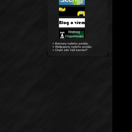
» Bannery našeho portálu
» Wallpapery našeho portálu
» Chybí zde Váš banner?