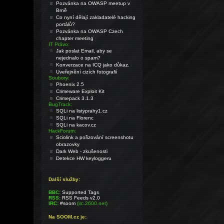
Pozvánka na OWASP meetup v
Brně
Co nyní dělají zakladatelé hacking
portálů?
Pozvánka na OWASP Czech
chapter meeting
IT Právo:
Jak poslat Email, aby se
nejednalo o spam?
Konverzace na ICQ jako důkaz.
Uveřejnění cizích fotografií
Soubory:
Phoenix 2.5
Crimeware Exploit Kit
Crimepack 3.1.3
BugTrack:
SQLi na listyprahy1.cz
SQLi na Florenc
SQLi na kacov.cz
HackForum:
Sciolink a pořizování screenshotu
obrazovky
Dark Web - zkušenosti
Detekce HW keyloggeru
Další služby:
BBC:
Supported Tags
RSS:
RSS Feeds v2.0
IRC:
#soom
(irc.2600.net)
Na SOOM.cz je: