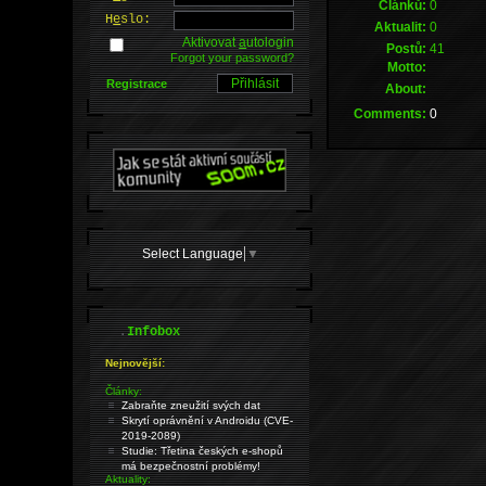
Článků:
0
H
e
slo:
Aktualit:
0
Aktivovat
a
utologin
Postů:
41
Forgot your password?
Motto:
Registrace
About:
Comments:
0
Select Language
▼
.
Infobox
Nejnovější:
Články:
Zabraňte zneužití svých dat
Skrytí oprávnění v Androidu (CVE-
2019-2089)
Studie: Třetina českých e-shopů
má bezpečnostní problémy!
Aktuality: