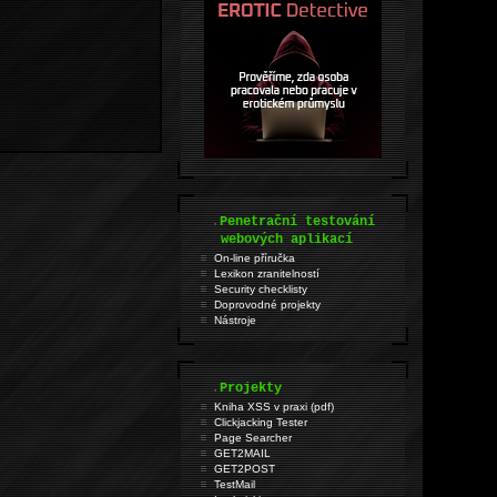
.
Penetrační testování
webových aplikací
On-line příručka
Lexikon zranitelností
Security checklisty
Doprovodné projekty
Nástroje
.
Projekty
Kniha XSS v praxi (pdf)
Clickjacking Tester
Page Searcher
GET2MAIL
GET2POST
TestMail