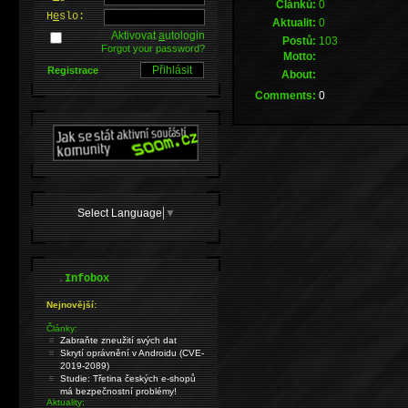
Článků:
0
H
e
slo:
Aktualit:
0
Aktivovat
a
utologin
Postů:
103
Forgot your password?
Motto:
Registrace
About:
Comments:
0
Select Language
▼
.
Infobox
Nejnovější:
Články:
Zabraňte zneužití svých dat
Skrytí oprávnění v Androidu (CVE-
2019-2089)
Studie: Třetina českých e-shopů
má bezpečnostní problémy!
Aktuality: