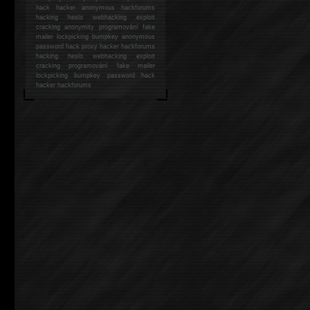
hack
hacker anonymous hackforums
hacking
heslo webhacking exploit
cracking anonymity programování fake
mailer lockpicking bumpkey anonymous
password hack proxy hacker hackforums
hacking heslo webhacking exploit
cracking programování fake mailer
lockpicking bumpkey password hack
hacker
hackforums