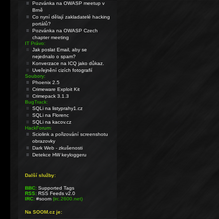
Pozvánka na OWASP meetup v
Brně
Co nyní dělají zakladatelé hacking
portálů?
Pozvánka na OWASP Czech
chapter meeting
IT Právo:
Jak poslat Email, aby se
nejednalo o spam?
Konverzace na ICQ jako důkaz.
Uveřejnění cizích fotografií
Soubory:
Phoenix 2.5
Crimeware Exploit Kit
Crimepack 3.1.3
BugTrack:
SQLi na listyprahy1.cz
SQLi na Florenc
SQLi na kacov.cz
HackForum:
Sciolink a pořizování screenshotu
obrazovky
Dark Web - zkušenosti
Detekce HW keyloggeru
Další služby:
BBC:
Supported Tags
RSS:
RSS Feeds v2.0
IRC:
#soom
(irc.2600.net)
Na SOOM.cz je: