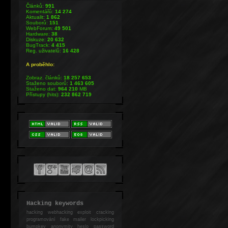
Článků:
991
Komentářů:
14 274
Aktualit:
1 862
Souborů:
151
WebForum:
49 501
Hardware:
38
Diskuze:
20 632
BugTrack:
4 415
Reg. uživatelů:
16 428
A proběhlo:
Zobraz. článků:
18 257 653
Staženo souborů:
1 463 605
Staženo dat:
964 210
MB
Přístupy (hits):
232 862 719
Hacking keywords
hacking
webhacking exploit cracking
programování fake mailer lockpicking
bumpkey anonymity heslo password