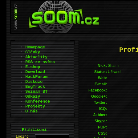
Homepage
Prof
Články
Aktuality
RSS ze světa
Nick:
Shaim
E-shop
Download
Status:
Uživatel
HackForum
Web:
Diskuze
E-mail:
BugTrack
Facebook:
Seznam BT
Odkazy
Google+:
Konference
Twitter:
Projekty
ICQ:
O nás
Jabber:
Skype:
PGP:
.
Přihlášení
CSS:
L
o
gin: