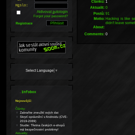
Článků:
1
H
e
slo:
Aktualit:
0
Aktivovat
a
utologin
Postů:
91
Forgot your password?
Motto:
Hacking is like s
didn't leave somet
Registrace
About:
Comments:
0
Select Language
▼
.
Infobox
Nejnovější:
Články:
Zabraňte zneužití svých dat
Skrytí oprávnění v Androidu (CVE-
2019-2089)
Studie: Třetina českých e-shopů
má bezpečnostní problémy!
Aktuality: