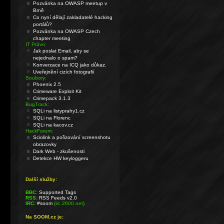
Pozvánka na OWASP meetup v
Brně
Co nyní dělají zakladatelé hacking
portálů?
Pozvánka na OWASP Czech
chapter meeting
IT Právo:
Jak poslat Email, aby se
nejednalo o spam?
Konverzace na ICQ jako důkaz.
Uveřejnění cizích fotografií
Soubory:
Phoenix 2.5
Crimeware Exploit Kit
Crimepack 3.1.3
BugTrack:
SQLi na listyprahy1.cz
SQLi na Florenc
SQLi na kacov.cz
HackForum:
Sciolink a pořizování screenshotu
obrazovky
Dark Web - zkušenosti
Detekce HW keyloggeru
Další služby:
BBC:
Supported Tags
RSS:
RSS Feeds v2.0
IRC:
#soom
(irc.2600.net)
Na SOOM.cz je: