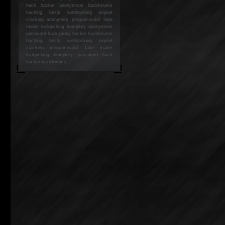
hack
hacker anonymous hackforums
hacking
heslo webhacking exploit
cracking anonymity programování fake
mailer lockpicking bumpkey anonymous
password hack proxy hacker hackforums
hacking heslo webhacking exploit
cracking programování fake mailer
lockpicking bumpkey password hack
hacker
hackforums