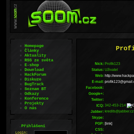
Homepage
Prof
Články
Aktuality
RSS ze světa
Nick:
Profik123
E-shop
Download
Status:
Uživatel
HackForum
Web:
http://www.hackp
Diskuze
E-mail:
moc.liamg@321ki
BugTrack
Facebook:
Seznam BT
Odkazy
Google+:
Konference
Twitter:
Projekty
342-453-214
ICQ:
O nás
kredits@jabber.c
Jabber:
Skype:
PGP:
[link]
.
Přihlášení
CSS:
L
o
gin: