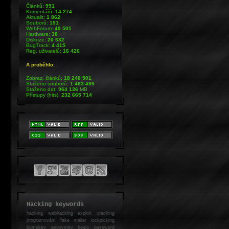
Článků:
991
Komentářů:
14 274
Aktualit:
1 862
Souborů:
151
WebForum:
49 501
Hardware:
38
Diskuze:
20 632
BugTrack:
4 415
Reg. uživatelů:
16 426
A proběhlo:
Zobraz. článků:
18 248 501
Staženo souborů:
1 463 499
Staženo dat:
964 136
MB
Přístupy (hits):
232 665 714
Hacking keywords
hacking
webhacking exploit cracking
programování fake mailer lockpicking
bumpkey anonymity heslo password