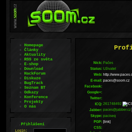
Homepage
Prof
Články
Aktuality
RSS ze světa
Nick:
Pačes
E-shop
Download
Status:
Uživatel
HackForum
Web:
http://www.paces.
Diskuze
E-mail:
zc.moos@secap
BugTrack
Facebook:
Seznam BT
Odkazy
Google+:
Konference
Twitter:
Projekty
261748492
ICQ:
O nás
paces@jabber.cz
Jabber:
Skype:
paciseq
PGP:
[link]
.
Přihlášení
CSS:
L
o
gin: