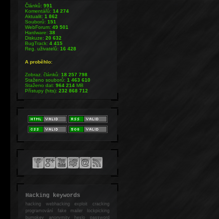
Článků:
991
Komentářů:
14 274
Aktualit:
1 862
Souborů:
151
WebForum:
49 501
Hardware:
38
Diskuze:
20 632
BugTrack:
4 415
Reg. uživatelů:
16 428
A proběhlo:
Zobraz. článků:
18 257 798
Staženo souborů:
1 463 610
Staženo dat:
964 214
MB
Přístupy (hits):
232 868 712
Hacking keywords
hacking
webhacking exploit cracking
programování fake mailer lockpicking
bumpkey anonymity heslo password