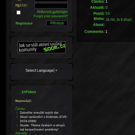
Článků:
1
H
e
slo:
Aktualit:
0
Aktivovat
a
utologin
Postů:
53
Forgot your password?
Motto:
Já nic, to ti druzí.
Registrace
About:
Comments:
1
Select Language
▼
.
Infobox
Nejnovější:
Články:
Zabraňte zneužití svých dat
Skrytí oprávnění v Androidu (CVE-
2019-2089)
Studie: Třetina českých e-shopů
má bezpečnostní problémy!
Aktuality: