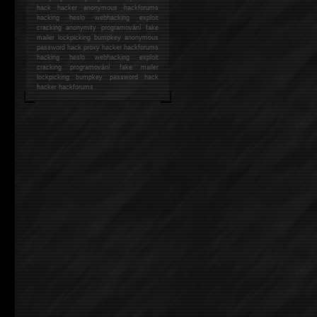
hack
hacker anonymous hackforums
hacking
heslo webhacking exploit
cracking anonymity programování fake
mailer lockpicking bumpkey anonymous
password hack proxy hacker hackforums
hacking heslo webhacking exploit
cracking programování fake mailer
lockpicking bumpkey password hack
hacker
hackforums