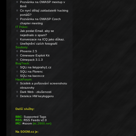
Pozvánka na OWASP meetup v
Brně
Co nyní dělají zakladatelé hacking
portálů?
Pozvánka na OWASP Czech
chapter meeting
IT Právo:
Jak poslat Email, aby se
nejednalo o spam?
Konverzace na ICQ jako důkaz.
Uveřejnění cizích fotografií
Soubory:
Phoenix 2.5
Crimeware Exploit Kit
Crimepack 3.1.3
BugTrack:
SQLi na listyprahy1.cz
SQLi na Florenc
SQLi na kacov.cz
HackForum:
Sciolink a pořizování screenshotu
obrazovky
Dark Web - zkušenosti
Detekce HW keyloggeru
Další služby:
BBC:
Supported Tags
RSS:
RSS Feeds v2.0
IRC:
#soom
(irc.2600.net)
Na SOOM.cz je: