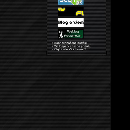
» Bannery našeho portálu
» Wallpapery našeho portálu
» Chybí zde Váš banner?