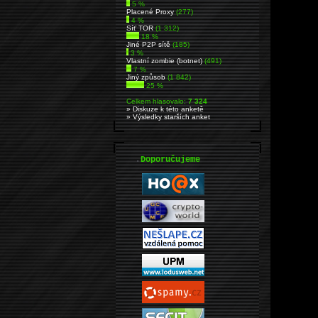
5 %
Placené Proxy
(277)
4 %
Síť TOR
(1 312)
18 %
Jiné P2P sítě
(185)
3 %
Vlastní zombie (botnet)
(491)
7 %
Jiný způsob
(1 842)
25 %
Celkem hlasovalo:
7 324
» Diskuze k této anketě
» Výsledky starších anket
.
Doporučujeme