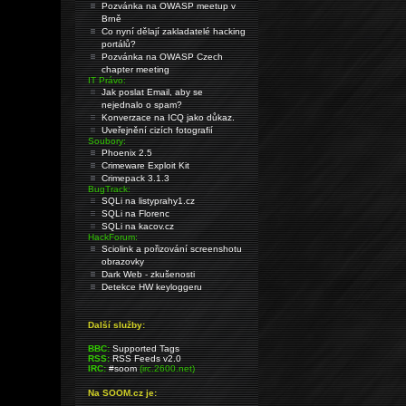
Pozvánka na OWASP meetup v
Brně
Co nyní dělají zakladatelé hacking
portálů?
Pozvánka na OWASP Czech
chapter meeting
IT Právo:
Jak poslat Email, aby se
nejednalo o spam?
Konverzace na ICQ jako důkaz.
Uveřejnění cizích fotografií
Soubory:
Phoenix 2.5
Crimeware Exploit Kit
Crimepack 3.1.3
BugTrack:
SQLi na listyprahy1.cz
SQLi na Florenc
SQLi na kacov.cz
HackForum:
Sciolink a pořizování screenshotu
obrazovky
Dark Web - zkušenosti
Detekce HW keyloggeru
Další služby:
BBC:
Supported Tags
RSS:
RSS Feeds v2.0
IRC:
#soom
(irc.2600.net)
Na SOOM.cz je: