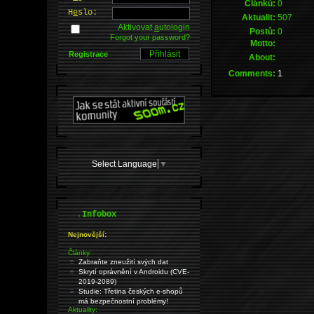
Článků:
0
H
e
slo:
Aktualit:
507
Aktivovat
a
utologin
Postů:
0
Forgot your password?
Motto:
Registrace
About:
Comments:
1
Select Language
▼
.
Infobox
Nejnovější:
Články:
Zabraňte zneužití svých dat
Skrytí oprávnění v Androidu (CVE-
2019-2089)
Studie: Třetina českých e-shopů
má bezpečnostní problémy!
Aktuality: