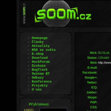
Homepage
Články
Aktuality
RSS ze světa
Nick:
BUSLab
E-shop
Download
Status:
Uživatel
HackForum
Web:
http://ww
Diskuze
E-mail:
BugTrack
Facebook:
Seznam BT
Odkazy
Google+:
Konference
Twitter:
Projekty
ICQ:
O nás
Jabber:
Skype:
PGP:
.
Přihlášení
CSS:
L
o
gin: