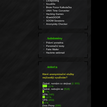
Lockpicking
Soutěže
Brute Force Kalkulačka
UNIX Time Converter
Hacking Games
IEwebDOOR
SOOM Sessions
Anonymity Checker
.
Subdomény
Právní poradna
Penetrační testy
Fake Mailer
Hackme webmail
.
Anketa
Které anonymizační služby
nejčastěji využíváte?
Źádné, nemám co skrývat
(1 355)
19 %
Žádné, nebojím se
(518)
7 %
VPN
(745)
10 %
VPS
(263)
4 %
Free Proxy
(336)