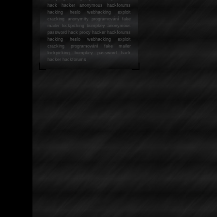
hack
hacker anonymous hackforums
hacking
heslo webhacking exploit
cracking anonymity programování fake
mailer lockpicking bumpkey anonymous
password hack proxy hacker hackforums
hacking heslo webhacking exploit
cracking programování fake mailer
lockpicking bumpkey password hack
hacker
hackforums