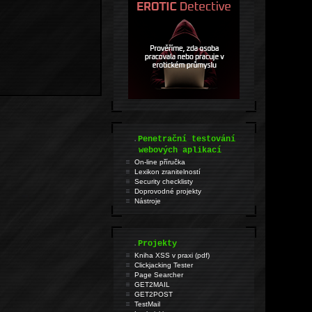
.
Penetrační testování
webových aplikací
On-line příručka
Lexikon zranitelností
Security checklisty
Doprovodné projekty
Nástroje
.
Projekty
Kniha XSS v praxi (pdf)
Clickjacking Tester
Page Searcher
GET2MAIL
GET2POST
TestMail