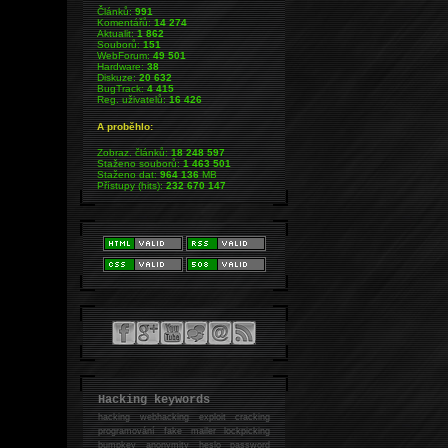
Článků:
991
Komentářů:
14 274
Aktualit:
1 862
Souborů:
151
WebForum:
49 501
Hardware:
38
Diskuze:
20 632
BugTrack:
4 415
Reg. uživatelů:
16 426
A proběhlo:
Zobraz. článků:
18 248 597
Staženo souborů:
1 463 501
Staženo dat:
964 136
MB
Přístupy (hits):
232 670 147
Hacking keywords
hacking
webhacking exploit cracking
programování fake mailer lockpicking
bumpkey anonymity heslo password