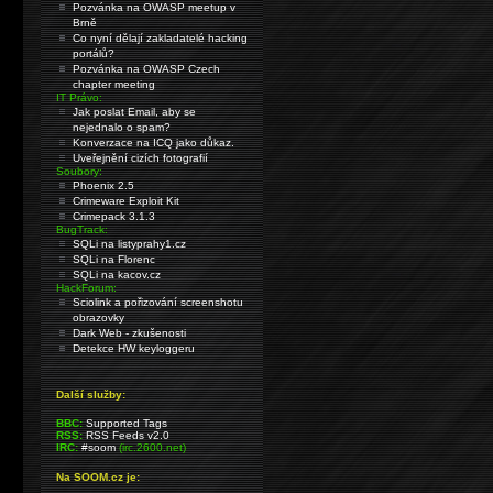
Pozvánka na OWASP meetup v
Brně
Co nyní dělají zakladatelé hacking
portálů?
Pozvánka na OWASP Czech
chapter meeting
IT Právo:
Jak poslat Email, aby se
nejednalo o spam?
Konverzace na ICQ jako důkaz.
Uveřejnění cizích fotografií
Soubory:
Phoenix 2.5
Crimeware Exploit Kit
Crimepack 3.1.3
BugTrack:
SQLi na listyprahy1.cz
SQLi na Florenc
SQLi na kacov.cz
HackForum:
Sciolink a pořizování screenshotu
obrazovky
Dark Web - zkušenosti
Detekce HW keyloggeru
Další služby:
BBC:
Supported Tags
RSS:
RSS Feeds v2.0
IRC:
#soom
(irc.2600.net)
Na SOOM.cz je: