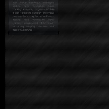
hack
hacker anonymous hackforums
hacking
heslo webhacking exploit
cracking anonymity programování fake
mailer lockpicking bumpkey anonymous
password hack proxy hacker hackforums
hacking heslo webhacking exploit
cracking programování fake mailer
lockpicking bumpkey password hack
hacker
hackforums