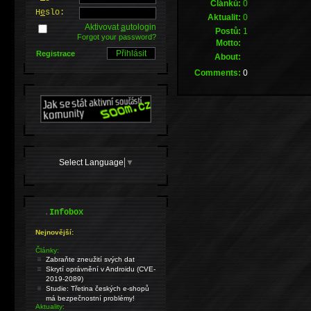
Článků:
0
H
e
slo:
Aktualit:
0
Aktivovat
a
utologin
Postů:
1
Forgot your password?
Motto:
Registrace
About:
Comments:
0
Select Language
▼
.
Infobox
Nejnovější:
Články:
Zabraňte zneužití svých dat
Skrytí oprávnění v Androidu (CVE-
2019-2089)
Studie: Třetina českých e-shopů
má bezpečnostní problémy!
Aktuality: