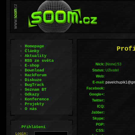
Homepage
Prof
Články
Aktuality
RSS ze světa
Nick:
[None] 53
E-shop
Download
Status:
Uživatel
HackForum
Web:
Diskuze
E-mail:
moc.liamg@1kipu
BugTrack
Facebook:
Seznam BT
Odkazy
Google+:
Konference
Twitter:
Projekty
ICQ:
O nás
Jabber:
Skype:
PGP:
.
Přihlášení
CSS:
L
o
gin: