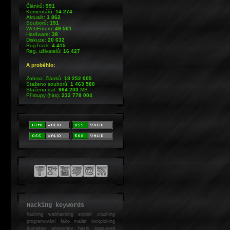
Článků:
991
Komentářů:
14 274
Aktualit:
1 862
Souborů:
151
WebForum:
49 501
Hardware:
38
Diskuze:
20 632
BugTrack:
4 415
Reg. uživatelů:
16 427
A proběhlo:
Zobraz. článků:
18 252 005
Staženo souborů:
1 463 580
Staženo dat:
964 203
MB
Přístupy (hits):
232 778 004
Hacking keywords
hacking
webhacking exploit cracking
programování fake mailer lockpicking
bumpkey anonymity heslo password