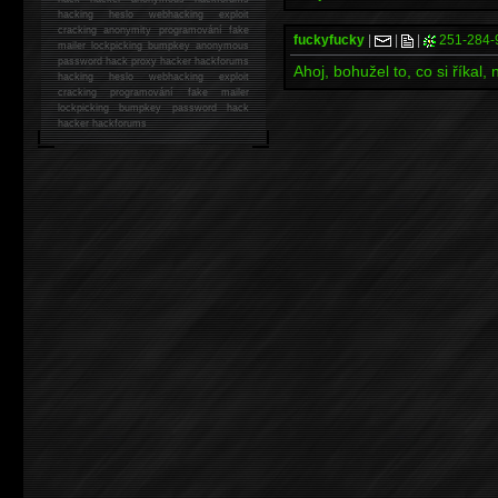
hacking
heslo webhacking exploit
cracking anonymity programování fake
fuckyfucky
|
|
|
251-284-
mailer lockpicking bumpkey anonymous
password hack proxy hacker hackforums
Ahoj, bohužel to, co si říkal,
hacking heslo webhacking exploit
cracking programování fake mailer
lockpicking bumpkey password hack
hacker
hackforums