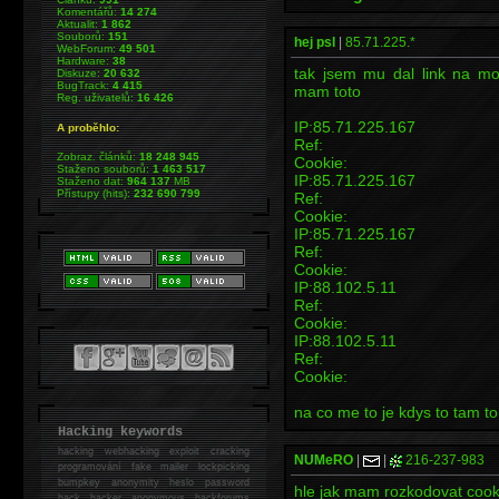
Komentářů:
14 274
Aktualit:
1 862
Souborů:
151
hej psl
|
85.71.225.*
WebForum:
49 501
Hardware:
38
tak jsem mu dal link na mo
Diskuze:
20 632
BugTrack:
4 415
mam toto
Reg. uživatelů:
16 426
IP:85.71.225.167
A proběhlo:
Ref:
Zobraz. článků:
18 248 945
Cookie:
Staženo souborů:
1 463 517
IP:85.71.225.167
Staženo dat:
964 137
MB
Přístupy (hits):
232 690 799
Ref:
Cookie:
IP:85.71.225.167
Ref:
Cookie:
IP:88.102.5.11
Ref:
Cookie:
IP:88.102.5.11
Ref:
Cookie:
na co me to je kdys to tam to
Hacking keywords
hacking
webhacking exploit cracking
NUMeRO
|
|
216-237-983
programování fake mailer lockpicking
bumpkey anonymity heslo password
hle jak mam rozkodovat cook
hack
hacker anonymous hackforums