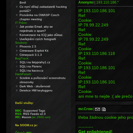
Anonymi
|
193.110.186.*
Brně
Co nyní dělají zakladatelé hacking
IP:193.110.186.101
portálů?
Ref:
Pozvánka na OWASP Czech
chapter meeting
Cookie:
IT Právo:
IP:78.99.22.249
Jak poslat Email, aby se
Ref:
nejednalo o spam?
Cookie:
Konverzace na ICQ jako důkaz.
IP:78.99.22.249
Uveřejnění cizích fotografií
Soubory:
Ref:
Phoenix 2.5
Cookie:
Crimeware Exploit Kit
IP:193.110.186.118
Crimepack 3.1.3
Ref:
BugTrack:
SQLi na listyprahy1.cz
Cookie:
SQLi na Florenc
IP:193.110.186.101
SQLi na kacov.cz
Ref:
HackForum:
Cookie:
Sciolink a pořizování screenshotu
IP:193.110.186.101
obrazovky
Ref:
Dark Web - zkušenosti
Detekce HW keyloggeru
Cookie:
ani mne to nejde :( ale prečo
Další služby:
mr.Crow
|
|
BBC:
Supported Tags
RSS:
RSS Feeds v2.0
třeba žádnou cookie jeho pr
IRC:
#soom
(irc.2600.net)
Na SOOM.cz je:
----------
Get enlightened!
Článků:
991