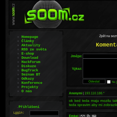
Zpět na sez
Homepage
Články
Koment
Aktuality
RSS ze světa
E-shop
Jmé
n
o:
Download
HackForum
Diskuze
V
z
kaz:
BugTrack
Seznam BT
Odkazy
No
Konference
Projekty
O nás
Anonymi
|
193.110.186.*
ok ked teda maju mozilu tak
teda spravim aby mi zobrazil
.
Přihlášení
L
o
gin:
Emkei
|
|
|