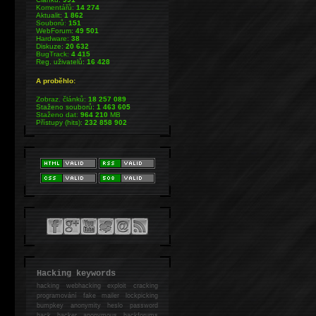
Komentářů:
14 274
Aktualit:
1 862
Souborů:
151
WebForum:
49 501
Hardware:
38
Diskuze:
20 632
BugTrack:
4 415
Reg. uživatelů:
16 428
A proběhlo:
Zobraz. článků:
18 257 089
Staženo souborů:
1 463 605
Staženo dat:
964 210
MB
Přístupy (hits):
232 858 902
Hacking keywords
hacking
webhacking exploit cracking
programování fake mailer lockpicking
bumpkey anonymity heslo password
hack
hacker anonymous hackforums