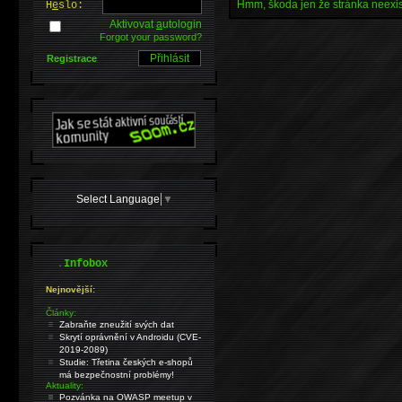
Hmm, škoda jen že stránka neexis
H
e
slo:
Aktivovat
a
utologin
Forgot your password?
Registrace
Select Language
▼
.
Infobox
Nejnovější:
Články:
Zabraňte zneužití svých dat
Skrytí oprávnění v Androidu (CVE-
2019-2089)
Studie: Třetina českých e-shopů
má bezpečnostní problémy!
Aktuality:
Pozvánka na OWASP meetup v