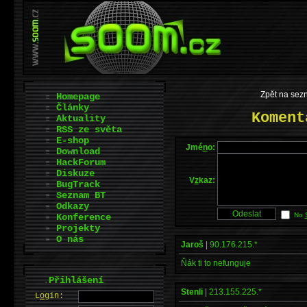
Zpět na sez
Homepage
Články
Koment
Aktuality
RSS ze světa
E-shop
Jmé
n
o:
Download
HackForum
Diskuze
V
z
kaz:
BugTrack
Seznam BT
Odkazy
No
Konference
Projekty
O nás
Jaroš
|
90.176.215.*
Ňák ti to nefunguje
.
Přihlášení
Stenli
|
213.155.225.*
L
o
gin: