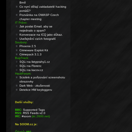
Brně
Co nyní dělají zakladatelé hacking
portálů?
Pozvánka na OWASP Czech
chapter meeting
IT Právo:
Jak poslat Email, aby se
nejednalo o spam?
Konverzace na ICQ jako důkaz.
Uveřejnění cizích fotografií
Soubory:
Phoenix 2.5
Crimeware Exploit Kit
Crimepack 3.1.3
BugTrack:
SQLi na listyprahy1.cz
SQLi na Florenc
SQLi na kacov.cz
HackForum:
Sciolink a pořizování screenshotu
obrazovky
Dark Web - zkušenosti
Detekce HW keyloggeru
Další služby:
BBC:
Supported Tags
RSS:
RSS Feeds v2.0
IRC:
#soom
(irc.2600.net)
Na SOOM.cz je:
Článků:
991