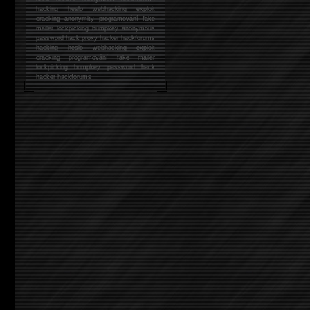
hacking
heslo webhacking exploit
cracking anonymity programování fake
mailer lockpicking bumpkey anonymous
password hack proxy hacker hackforums
hacking heslo webhacking exploit
cracking programování fake mailer
lockpicking bumpkey password hack
hacker
hackforums