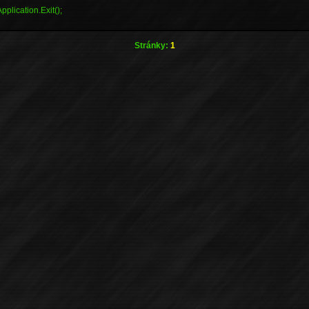
lication.Exit();
Stránky:
1