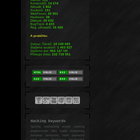
Komentářů:
14 274
Aktualit:
1 862
Souborů:
151
WebForum:
49 501
Hardware:
38
Diskuze:
20 632
BugTrack:
4 415
Reg. uživatelů:
16 426
A proběhlo:
Zobraz. článků:
18 249 685
Staženo souborů:
1 463 527
Staženo dat:
964 147
MB
Přístupy (hits):
232 718 561
Hacking keywords
hacking
webhacking exploit cracking
programování fake mailer lockpicking
bumpkey anonymity heslo password
hack
hacker anonymous hackforums