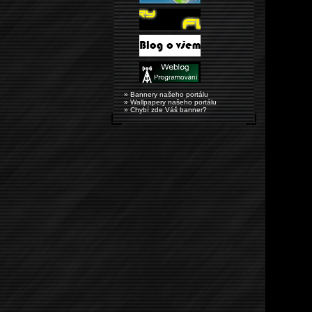
» Bannery našeho portálu
» Wallpapery našeho portálu
» Chybí zde Váš banner?