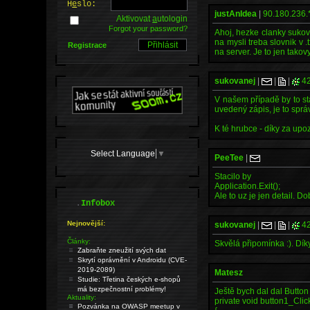
H
e
slo:
justAnIdea
|
90.180.236.
Aktivovat
a
utologin
Forgot your password?
Ahoj, hezke clanky sukova
na mysli treba slovnik v
Registrace
na server. Je to jen takov
sukovanej
|
|
|
42
V našem případě by to st
uvedený zápis, je to sprá
K té hrubce - díky za upo
Select Language
▼
PeeTee
|
Stacilo by
Application.Exit();
Ale to uz je jen detail. D
.
Infobox
Nejnovější:
sukovanej
|
|
|
42
Články:
Skvělá připomínka :). Dík
Zabraňte zneužití svých dat
Skrytí oprávnění v Androidu (CVE-
2019-2089)
Matesz
Studie: Třetina českých e-shopů
má bezpečnostní problémy!
Ještě bych dal dal Button
Aktuality:
private void button1_Clic
Pozvánka na OWASP meetup v