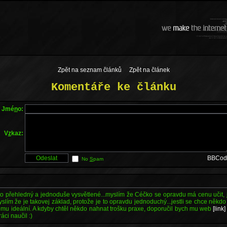
Zpět na seznam článků
Zpět na článek
Komentáře ke článku
Jmé
n
o:
V
z
kaz:
BBCod
No
S
pam
e to přehledný a jednoduše vysvětlené...myslím že Céčko se opravdu má cenu učit, 
lím že je takovej základ, protože je to opravdu jednoduchý...jestli se chce někdo
tomu ideální. A kdyby chtěl někdo nahnat trošku praxe, doporučil bych mu web
[link]
áci naučil :)