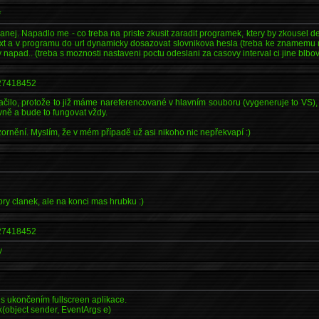
*
nej. Napadlo me - co treba na priste zkusit zaradit programek, ktery by zkousel d
 .txt a v programu do url dynamicky dosazovat slovnikova hesla (treba ke znamemu 
y napad.. (treba s moznosti nastaveni poctu odeslani za casovy interval ci jine blbo
7418452
ačilo, protože to již máme nareferencované v hlavním souboru (vygeneruje to VS),
vně a bude to fungovat vždy.
zornění. Myslím, že v mém případě už asi nikoho nic nepřekvapí :)
obry clanek, ale na konci mas hrubku :)
7418452
y
 s ukončením fullscreen aplikace.
k(object sender, EventArgs e)