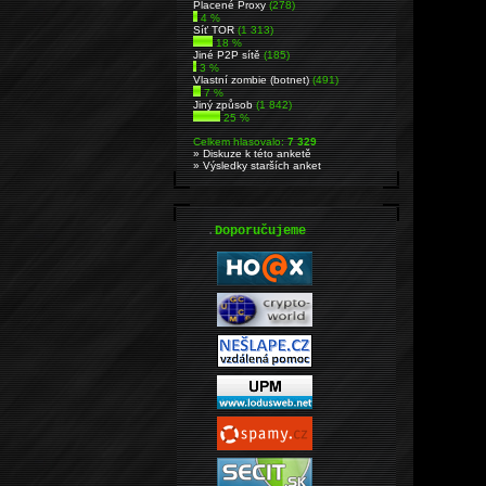
Placené Proxy
(278)
4 %
Síť TOR
(1 313)
18 %
Jiné P2P sítě
(185)
3 %
Vlastní zombie (botnet)
(491)
7 %
Jiný způsob
(1 842)
25 %
Celkem hlasovalo:
7 329
» Diskuze k této anketě
» Výsledky starších anket
.
Doporučujeme