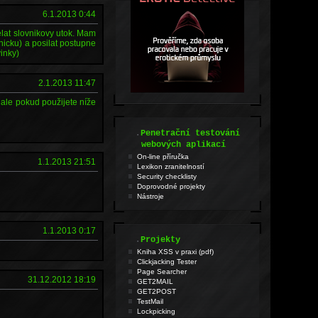
6.1.2013 0:44
elat slovnikovy utok. Mam
nicku) a posilat postupne
vinky)
2.1.2013 11:47
 ale pokud použijete níže
.
Penetrační testování
webových aplikací
On-line příručka
1.1.2013 21:51
Lexikon zranitelností
Security checklisty
Doprovodné projekty
Nástroje
1.1.2013 0:17
.
Projekty
Kniha XSS v praxi (pdf)
Clickjacking Tester
Page Searcher
31.12.2012 18:19
GET2MAIL
GET2POST
TestMail
Lockpicking