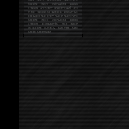
hacking
heslo webhacking exploit
cracking anonymity programování fake
mailer lockpicking bumpkey anonymous
password hack proxy hacker hackforums
hacking heslo webhacking exploit
cracking programování fake mailer
lockpicking bumpkey password hack
hacker
hackforums