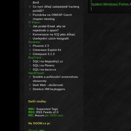
{
Brně
System.Windows.Forms.App
Co nyní dělají zakladatelé hacking
}
portálů?
Pozvánka na OWASP Czech
chapter meeting
IT Právo:
Jak poslat Email, aby se
nejednalo o spam?
Konverzace na ICQ jako důkaz.
Uveřejnění cizích fotografií
Soubory:
Phoenix 2.5
Crimeware Exploit Kit
Crimepack 3.1.3
BugTrack:
SQLi na listyprahy1.cz
SQLi na Florenc
SQLi na kacov.cz
HackForum:
Sciolink a pořizování screenshotu
obrazovky
Dark Web - zkušenosti
Detekce HW keyloggeru
Další služby:
BBC:
Supported Tags
RSS:
RSS Feeds v2.0
IRC:
#soom
(irc.2600.net)
Na SOOM.cz je:
Článků:
991