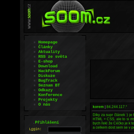
Homepage
Články
Aktuality
RSS ze světa
E-shop
Download
HackForum
Diskuze
BugTrack
Seznam BT
Odkazy
Konference
Projekty
O nás
korem
|
84.244.117.*
Díky za supr článek :) j
HTML + CSS, ale to si mys
.
Přihlášení
bych řekl že Céčko je k 
a celkem dost sem se v pr
L
o
gin: