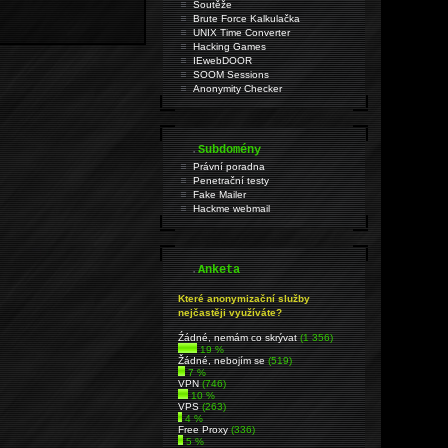
Soutěže
Brute Force Kalkulačka
UNIX Time Converter
Hacking Games
IEwebDOOR
SOOM Sessions
Anonymity Checker
.
Subdomény
Právní poradna
Penetrační testy
Fake Mailer
Hackme webmail
.
Anketa
Které anonymizační služby
nejčastěji využíváte?
Źádné, nemám co skrývat
(1 356)
19 %
Žádné, nebojím se
(519)
7 %
VPN
(746)
10 %
VPS
(263)
4 %
Free Proxy
(336)
5 %