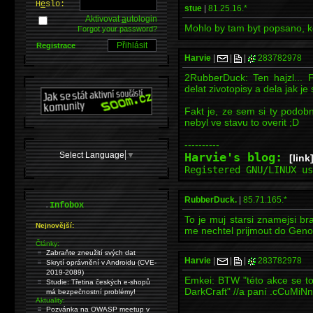
H
e
slo:
stue
|
81.25.16.*
Aktivovat
a
utologin
Mohlo by tam byt popsano, kd
Forgot your password?
Registrace
Harvie
|
|
|
283782978
2RubberDuck: Ten hajzl... 
delat zivotopisy a dela jak je
Fakt je, ze sem si ty podob
nebyl ve stavu to overit ;D
----------
Select Language
▼
Harvie's blog:
[link
Registered GNU/LINUX u
RubberDuck.
|
85.71.165.*
.
Infobox
To je muj starsi znamejsi br
Nejnovější:
me nechtel prijmout do Gen
Články:
Zabraňte zneužití svých dat
Harvie
|
|
|
283782978
Skrytí oprávnění v Androidu (CVE-
2019-2089)
Emkei: BTW "této akce se tot
Studie: Třetina českých e-shopů
DarkCraft" //a paní .cCuMiNn
má bezpečnostní problémy!
Aktuality:
Pozvánka na OWASP meetup v