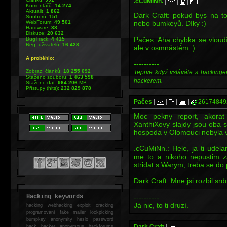
.cCuMiNn.
|
|
|
Komentářů:
14 274
Aktualit:
1 862
Dark Craft: pokud bys na tom
Souborů:
151
WebForum:
49 501
nebo bumkeyů. Díky :)
Hardware:
38
Diskuze:
20 632
Pačes: Aha chybka se vloudí
BugTrack:
4 415
Reg. uživatelů:
16 428
ale v osmnástém :)
A proběhlo:
----------
Zobraz. článků:
18 255 092
Teprve když vstáváte s hackinge
Staženo souborů:
1 463 598
hackerem.
Staženo dat:
964 206
MB
Přístupy (hits):
232 829 878
Pačes
|
|
|
|
26174849
Moc pekny report, akorat
XanthiXovy slajdy jsou oba s 
hospoda v Olomouci nebyla ve 
.cCuMiNn.: Hele, ja ti udelam
me to a nikoho nepustim z
stridat s Warym, treba se do 
Dark Craft: Mne jsi rozbil srd
Hacking keywords
----------
Já nic, to ti druzí.
hacking
webhacking exploit cracking
programování fake mailer lockpicking
bumpkey anonymity heslo password
hack
hacker anonymous hackforums