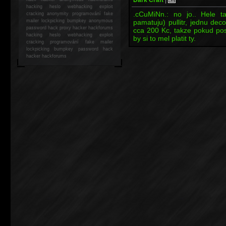
Dark Craft
|
hacking
heslo webhacking exploit
.cCuMiNn.: no jo.. Hele t
cracking anonymity programování fake
mailer lockpicking bumpkey anonymous
pamatuju) pullitr, jednu dec
password hack proxy hacker hackforums
cca 200 Kc, takze pokud posle
hacking heslo webhacking exploit
by si to mel platit ty.
cracking programování fake mailer
lockpicking bumpkey password hack
hacker
hackforums