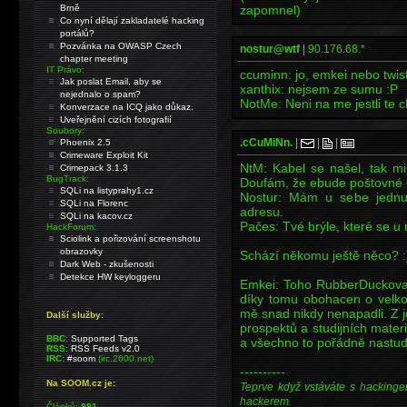
Brně
zapomnel)
Co nyní dělají zakladatelé hacking
portálů?
Pozvánka na OWASP Czech
nostur@wtf
|
90.176.68.*
chapter meeting
IT Právo:
ccuminn: jo, emkei nebo twist
Jak poslat Email, aby se
xanthix: nejsem ze sumu :P
nejednalo o spam?
NotMe: Neni na me jestli te 
Konverzace na ICQ jako důkaz.
Uveřejnění cizích fotografií
Soubory:
.cCuMiNn.
|
|
|
Phoenix 2.5
Crimeware Exploit Kit
NtM: Kabel se našel, tak mi
Crimepack 3.1.3
BugTrack:
Doufám, že ebude poštovné dr
SQLi na listyprahy1.cz
Nostur: Mám u sebe jednu 
SQLi na Florenc
adresu.
SQLi na kacov.cz
Pačes: Tvé brýle, které se u 
HackForum:
Sciolink a pořizování screenshotu
obrazovky
Schází někomu ještě něco? :
Dark Web - zkušenosti
Detekce HW keyloggeru
Emkei: Toho RubberDuckova 
díky tomu obohacen o velko
mě snad nikdy nenapadli. Z j
Další služby:
prospektů a studijních materi
BBC:
Supported Tags
a všechno to pořádně nastud
RSS:
RSS Feeds v2.0
IRC:
#soom
(irc.2600.net)
----------
Na SOOM.cz je:
Teprve když vstáváte s hackinge
hackerem.
Článků:
991