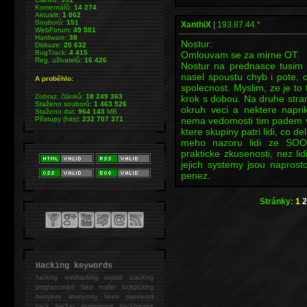
Komentářů:
14 274
Aktualit:
1 862
Souborů:
151
XanthiX
|
193.87.44.*
WebForum:
49 501
Hardware:
38
Nostur:
Diskuze:
20 632
BugTrack:
4 415
Omlouvam se za mirne OT:
Reg. uživatelů:
16 426
Nostur na prednasce tusim 
nasel spoustu chyb i pote, 
A proběhlo:
spolecnost. Myslim, ze je to t
Zobraz. článků:
18 249 363
krok s dobou. Na druhe stran
Staženo souborů:
1 463 526
okruh veci a nektere napr
Staženo dat:
964 143
MB
Přístupy (hits):
232 707 371
nema vedomosti tim padem v
ktere skupiny patri lidi, co de
meho nazoru lidi ze SOO
prakticke zkusenosti, nez li
jejich systemy jsou naprost
penez.
Stránky:
1
2
Hacking keywords
hacking
webhacking exploit cracking
programování fake mailer lockpicking
bumpkey anonymity heslo password
hack
hacker anonymous hackforums