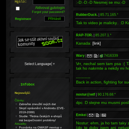
H
e
slo:
:-D:-D:-D Nesmej se mu:-D
Aktivovat
a
utologin
Forgot your password?
RubberDuck.
|
85.71.165.*
Registrace
Tak to video je malicky.. :D K
RAP-TOR.
|
85.207.1.*
Kanada:
[link]
Wary
|
|
|
7416339
Vrr, nechal sem tam psa :( Ta
Select Language
▼
tak ho nakrmte a nekdy mi ho
----------
Back in action, fighting for s
.
Infobox
Nejnovější:
nostur@wtf
|
90.176.68.*
Články:
dpc :D stejne mu musmi posl
Zabraňte zneužití svých dat
Skrytí oprávnění v Androidu (CVE-
2019-2089)
Emkei
|
|
|
Studie: Třetina českých e-shopů
má bezpečnostní problémy!
Nostur: ehm, ja ho tam taky 
Aktuality:
(do te doby jsem ani netus
Pozvánka na OWASP meetup v