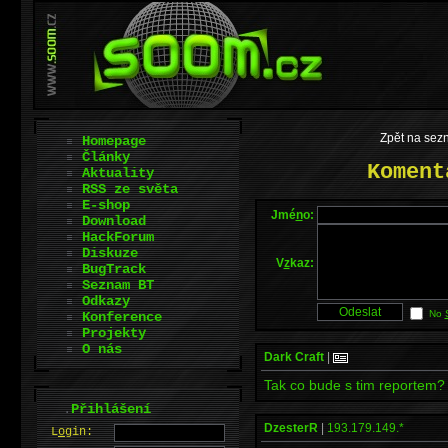
Zpět na sez
Homepage
Články
Koment
Aktuality
RSS ze světa
E-shop
Jmé
n
o:
Download
HackForum
Diskuze
V
z
kaz:
BugTrack
Seznam BT
Odkazy
No
Konference
Projekty
O nás
Dark Craft
|
Tak co bude s tim reportem? 
.
Přihlášení
DzesterR
|
193.179.149.*
L
o
gin: