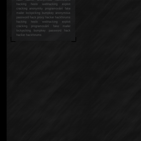
hacking
heslo webhacking exploit
cracking anonymity programování fake
mailer lockpicking bumpkey anonymous
password hack proxy hacker hackforums
hacking heslo webhacking exploit
cracking programování fake mailer
lockpicking bumpkey password hack
hacker
hackforums