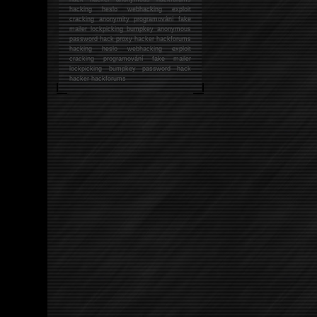
hacking
heslo webhacking exploit
cracking anonymity programování fake
mailer lockpicking bumpkey anonymous
password hack proxy hacker hackforums
hacking heslo webhacking exploit
cracking programování fake mailer
lockpicking bumpkey password hack
hacker
hackforums