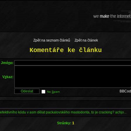
Zpět na seznam článků
Zpět na článek
Komentáře ke článku
Jmé
n
o:
V
z
kaz:
BBCod
No
S
pam
 a efektivního kódu v asm dělat packalovského mastodonta, to je cracking? achjo...
Stránky:
1