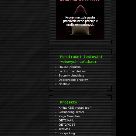
.
Penetrační testování
webových aplikací
On-line příručka
Lexikon zranitelností
Security checklisty
Doprovodné projekty
Nástroje
.
Projekty
Kniha XSS v praxi (pdf)
Clickjacking Tester
Page Searcher
GET2MAIL
GET2POST
TestMail
Lockpicking