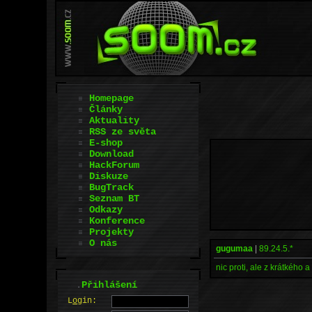
Homepage
Články
Aktuality
RSS ze světa
E-shop
Download
HackForum
Diskuze
BugTrack
Seznam BT
Odkazy
Konference
Projekty
O nás
gugumaa
|
89.24.5.*
nic proti, ale z krátkého
.
Přihlášení
L
o
gin: