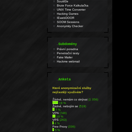
Soutěže
Brute Force Kalkulačka
UNIX Time Converter
Hacking Games
IEwebDOOR
SOOM Sessions
Anonymity Checker
.
Subdomény
Právní poradna
Penetrační testy
Fake Mailer
Hackme webmail
.
Anketa
Které anonymizační služby
nejčastěji využíváte?
Źádné, nemám co skrývat
(1 356)
19 %
Žádné, nebojím se
(519)
7 %
VPN
(746)
10 %
VPS
(263)
4 %
Free Proxy
(336)
5 %