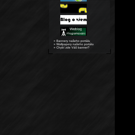
» Bannery našeho portálu
» Wallpapery našeho portálu
» Chybí zde Váš banner?