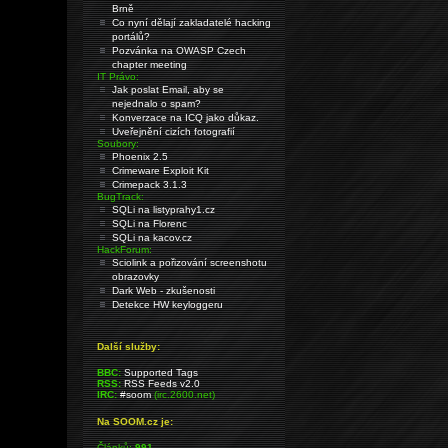
Brně
Co nyní dělají zakladatelé hacking
portálů?
Pozvánka na OWASP Czech
chapter meeting
IT Právo:
Jak poslat Email, aby se
nejednalo o spam?
Konverzace na ICQ jako důkaz.
Uveřejnění cizích fotografií
Soubory:
Phoenix 2.5
Crimeware Exploit Kit
Crimepack 3.1.3
BugTrack:
SQLi na listyprahy1.cz
SQLi na Florenc
SQLi na kacov.cz
HackForum:
Sciolink a pořizování screenshotu
obrazovky
Dark Web - zkušenosti
Detekce HW keyloggeru
Další služby:
BBC:
Supported Tags
RSS:
RSS Feeds v2.0
IRC:
#soom
(irc.2600.net)
Na SOOM.cz je:
Článků:
991