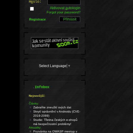
H
e
slo:
Aktivovat
a
utologin
Forgot your password?
Registrace
Select Language
▼
.
Infobox
Nejnovější:
Články:
Zabraňte zneužití svých dat
Skrytí oprávnění v Androidu (CVE-
2019-2089)
Studie: Třetina českých e-shopů
má bezpečnostní problémy!
Aktuality:
Pozvánka na OWASP meetup v