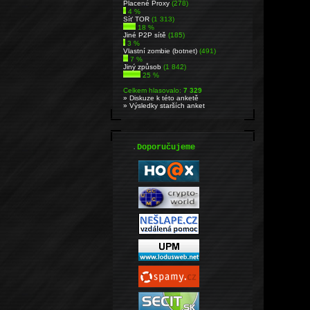
Placené Proxy
(278)
4 %
Síť TOR
(1 313)
18 %
Jiné P2P sítě
(185)
3 %
Vlastní zombie (botnet)
(491)
7 %
Jiný způsob
(1 842)
25 %
Celkem hlasovalo:
7 329
» Diskuze k této anketě
» Výsledky starších anket
.
Doporučujeme