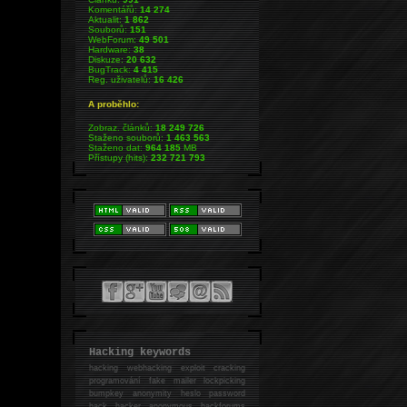
Komentářů:
14 274
Aktualit:
1 862
Souborů:
151
WebForum:
49 501
Hardware:
38
Diskuze:
20 632
BugTrack:
4 415
Reg. uživatelů:
16 426
A proběhlo:
Zobraz. článků:
18 249 726
Staženo souborů:
1 463 563
Staženo dat:
964 185
MB
Přístupy (hits):
232 721 793
Hacking keywords
hacking
webhacking exploit cracking
programování fake mailer lockpicking
bumpkey anonymity heslo password
hack
hacker anonymous hackforums