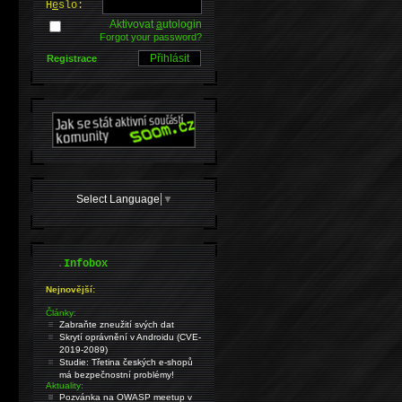
H
e
slo:
Aktivovat
a
utologin
Forgot your password?
Registrace
Select Language
▼
.
Infobox
Nejnovější:
Články:
Zabraňte zneužití svých dat
Skrytí oprávnění v Androidu (CVE-
2019-2089)
Studie: Třetina českých e-shopů
má bezpečnostní problémy!
Aktuality:
Pozvánka na OWASP meetup v