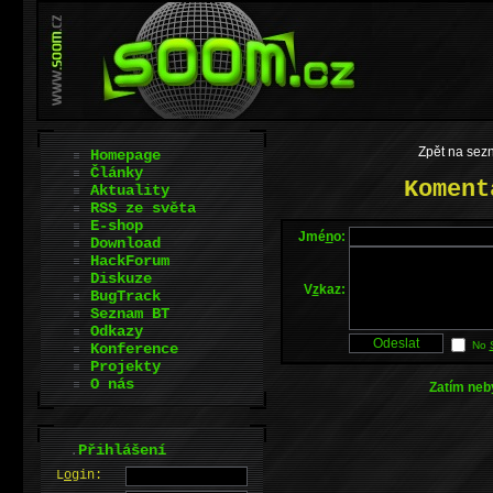
Zpět na sez
Homepage
Články
Koment
Aktuality
RSS ze světa
E-shop
Jmé
n
o:
Download
HackForum
Diskuze
V
z
kaz:
BugTrack
Seznam BT
Odkazy
No
Konference
Projekty
O nás
Zatím neb
.
Přihlášení
L
o
gin: