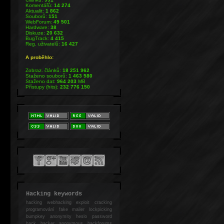
Komentářů:
14 274
Aktualit:
1 862
Souborů:
151
WebForum:
49 501
Hardware:
38
Diskuze:
20 632
BugTrack:
4 415
Reg. uživatelů:
16 427
A proběhlo:
Zobraz. článků:
18 251 962
Staženo souborů:
1 463 580
Staženo dat:
964 203
MB
Přístupy (hits):
232 776 150
Hacking keywords
hacking
webhacking exploit cracking
programování fake mailer lockpicking
bumpkey anonymity heslo password
hack
hacker anonymous hackforums