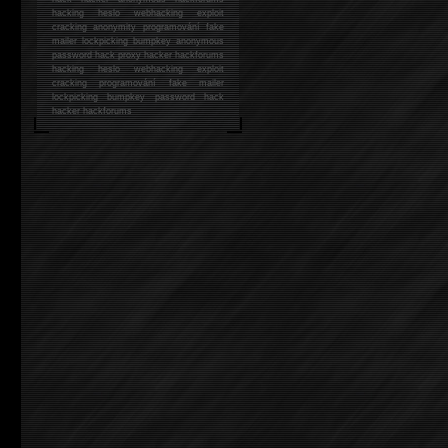
hacking
heslo webhacking exploit
cracking anonymity programování fake
mailer lockpicking bumpkey anonymous
password hack proxy hacker hackforums
hacking heslo webhacking exploit
cracking programování fake mailer
lockpicking bumpkey password hack
hacker
hackforums