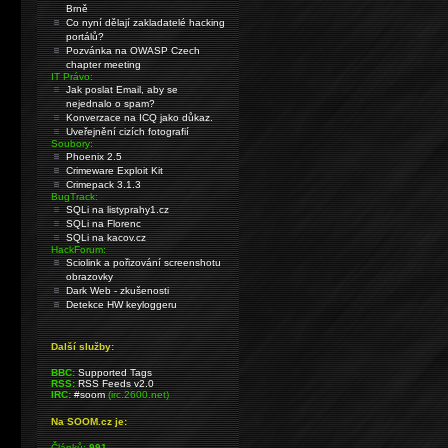
Brně
Co nyní dělají zakladatelé hacking
portálů?
Pozvánka na OWASP Czech
chapter meeting
IT Právo:
Jak poslat Email, aby se
nejednalo o spam?
Konverzace na ICQ jako důkaz.
Uveřejnění cizích fotografií
Soubory:
Phoenix 2.5
Crimeware Exploit Kit
Crimepack 3.1.3
BugTrack:
SQLi na listyprahy1.cz
SQLi na Florenc
SQLi na kacov.cz
HackForum:
Sciolink a pořizování screenshotu
obrazovky
Dark Web - zkušenosti
Detekce HW keyloggeru
Další služby:
BBC:
Supported Tags
RSS:
RSS Feeds v2.0
IRC:
#soom
(irc.2600.net)
Na SOOM.cz je:
Článků:
991