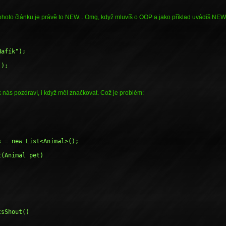
ohoto článku je právě to NEW... Omg, když mluvíš o OOP a jako příklad uvádíš NEW..
Hafík");
();
 nás pozdraví, i když měl značkovat. Což je problém:
ts = new List<Animal>();
et(Animal pet)
tsShout()