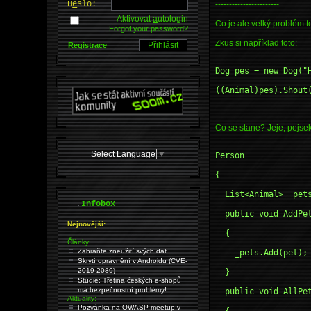
H
e
slo:
-----------------------
Aktivovat
a
utologin
Co je ale velký problém t
Forgot your password?
Zkus si například toto:
Registrace
Dog pes = new Dog("
((Animal)pes).Shout
Co se stane? Jeje, pejsek
Select Language
▼
Person
{
  List<Animal> _pe
.
Infobox
  public void AddP
Nejnovější:
  {
Články:
Zabraňte zneužití svých dat
    _pets.Add(pet);
Skrytí oprávnění v Androidu (CVE-
2019-2089)
  }
Studie: Třetina českých e-shopů
má bezpečnostní problémy!
  public void AllPe
Aktuality:
Pozvánka na OWASP meetup v