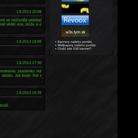
1.6.2013 20:08
é se nejčastěji ukládají
enář vědět více, může si o
1.6.2013 19:09
» Bannery našeho portálu
» Wallpapery našeho portálu
» Chybí zde Váš banner?
1.6.2013 17:50
samotnému zásobníku má
e stacku. Jak bude .Net s
1.6.2013 16:35
kecáš.