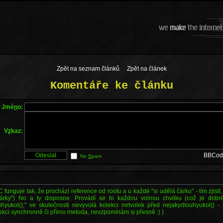
Zpět na seznam článků
Zpět na článek
Komentáře ke článku
Jmé
n
o:
V
z
kaz:
BBCod
No
S
pam
 funguje tak, že prochází reference od rootu a u každé "si udělá čárku" - tím zjistí
čárky") No a ty disposne. Provádí se to každou volnou chvilku (což je dobré
uhyukol();" ve skutečnosti nevyvolá kolekci mrtvolek před nejakydlouhyukol() -
lekci synchronně či přímo metoda, nevzpomínám si přesně :) )