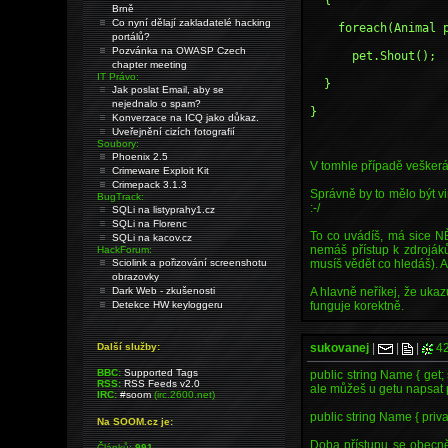
  {
Brně
Co nyní dělají zakladatelé hacking
    foreach(Anima
portálů?
Pozvánka na OWASP Czech
      pet.Shout();
chapter meeting
IT Právo:
  }
Jak poslat Email, aby se
nejednalo o spam?
}
Konverzace na ICQ jako důkaz.
Uveřejnění cizích fotografií
Soubory:
Phoenix 2.5
V tomhle případě veškerá
Crimeware Exploit Kit
Crimepack 3.1.3
Správně by to mělo být vi
BugTrack:
:-/
SQLi na listyprahy1.cz
SQLi na Florenc
To co uvádíš, má sice NĚ
SQLi na kacov.cz
nemáš přístup k zdrojákům
HackForum:
Sciolink a pořizování screenshotu
musíš vědět co hledáš). An
obrazovky
Dark Web - zkušenosti
A hlavně neříkej, že ukaz
Detekce HW keyloggeru
funguje korektně.
Další služby:
sukovanej
|
|
|
42
BBC:
Supported Tags
public string Name { get;
RSS:
RSS Feeds v2.0
ale můžeš u getu napsat 
IRC:
#soom
(irc.2600.net)
public string Name { privat
Na SOOM.cz je:
Doba přístupu se obecně 
Článků:
991