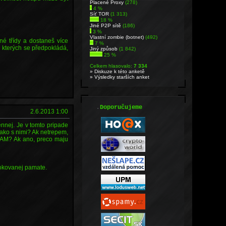
Placené Proxy
(278)
4 %
Síť TOR
(1 313)
18 %
Jiné P2P sítě
(186)
3 %
Vlastní zombie (botnet)
(492)
né třídy a dostaneš více
7 %
u kterých se předpokládá,
Jiný způsob
(1 842)
25 %
Celkem hlasovalo:
7 334
» Diskuze k této anketě
» Výsledky starších anket
.
Doporučujeme
2.6.2013 1:00
nnej. Je v tomto pripade
ako s nimi? Ak netrepem,
RAM? Ak ano, preco maju
alokovanej pamate.