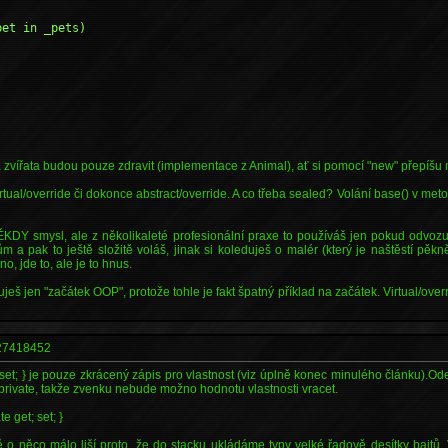
l pet in _pets)
 zvířata budou pouze zdravit (implementace z Animal), ať si pomocí "new" přepíšu 
rtual/override či dokonce abstract/override. A co třeba sealed? Volání base() v met
KDY smysl, ale z několikaleté profesionální praxe to používáš jen pokud odvozuje
 a pak to ještě složitě voláš, jinak si koleduješ o malér (který je naštěstí pěkně
o, jde to, ale je to hnus.
uješ jen "začátek OOP", protože tohle je fakt špatný příklad na začátek. Virtual/ove
7418452
 set; } je pouze zkrácený zápis pro vlastnost (viz úplně konec minulého článku).O
private, takže zvenku nebude možno hodnotu vlastnosti vracet.
e get; set; }
o něco málo liší proto, že do stacku ukládáme typy velké řadově desítky bajtů.