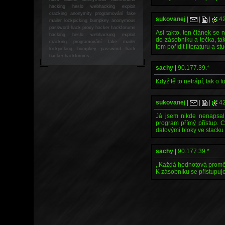
hacking
heslo webhacking exploit
cracking anonymity programování fake
sukovanej
|
|
|
42
mailer lockpicking bumpkey anonymous
password hack proxy hacker hackforums
Asi takto, ten článek se
hacking heslo webhacking exploit
do zásobníku a tečka, tak
cracking programování fake mailer
tom pořídit literaturu a s
lockpicking bumpkey password hack
hacker
hackforums
sachy
|
90.177.39.*
Když tě to netrápí, tak o 
sukovanej
|
|
|
42
Já jsem nikde nenapsal
program přímý přístup. C
datovými bloky ve stacku 
sachy
|
90.177.39.*
,,Každá hodnotová promě
K zásobníku se přistupuj