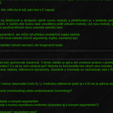
ů.
vím, mělo by to být, jako bys v C napsal:
 na dědičnosti a dostaneš úplně novou metodu a přetěžování je v kontextu jed
rů. V dalším díle budou také vysvětleny ještě virtuální metody, což jsou metody, 
e používá klíčové slovo override namísto new.
argumentech, ale může být přidána dodatečná logika metody
plně nová metoda (různé argumenty, logika, návratový typ)
ilátor vyhodí varování, ale fungovat to bude.
 boli spomenute vlastnosti. V tomto clanku je get a set uvedene priamo v preme
stou? Co ak by som odobral get? Nebola by funcionalita bez oboch slov rovnaka 
vane staticky, referencne dynamicky. Zasobnik a hromada sa nachadzaju obe v 
 nulovy ukazovatel (cislo 0), t.j. hodnotou referencie (plati aj v C#) nie je adresa 
anie (overloading) alebo prekonavanie (overriding)?
etody s roznymi argumentmi
tody s roznou navratovou hodnotou (pripadne aj s roznymi argumentmi?)
prepisovani" neuvediem new?