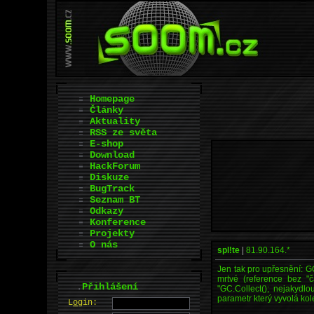
Homepage
Články
Aktuality
RSS ze světa
E-shop
Download
HackForum
Diskuze
BugTrack
Seznam BT
Odkazy
Konference
Projekty
O nás
spl!te
|
81.90.164.*
Jen tak pro upřesnění: GC
mrtvé (reference bez "
.
Přihlášení
"GC.Collect(); nejakydlo
parametr který vyvolá ko
L
o
gin: