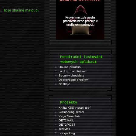
. To je strašně matoucí.
.
Penetrační testování
webových aplikací
On-line příručka
Lexikon zranitelností
Security checklisty
Doprovodné projekty
Nástroje
.
Projekty
Kniha XSS v praxi (pdf)
Clickjacking Tester
Page Searcher
GET2MAIL
GET2POST
TestMail
Lockpicking