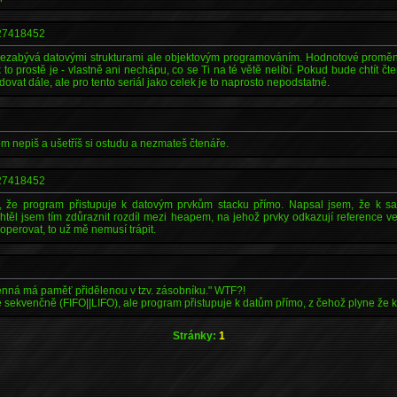
7418452
 nezabývá datovými strukturami ale objektovým programováním. Hodnotové proměnn
 to prostě je - vlastně ani nechápu, co se Ti na té větě nelíbí. Pokud bude chtít čt
tudovat dále, ale pro tento seriál jako celek je to naprosto nepodstatné.
tom nepiš a ušetříš si ostudu a nezmateš čtenáře.
7418452
, že program přistupuje k datovým prvkům stacku přímo. Napsal jsem, že k 
htěl jsem tím zdůraznit rozdíl mezi heapem, na jehož prvky odkazují reference v
operovat, to už mě nemusí trápit.
nná má paměť přidělenou v tzv. zásobníku." WTF?!
e sekvenčně (FIFO||LIFO), ale program přistupuje k datům přímo, z čehož plyne že 
Stránky:
1