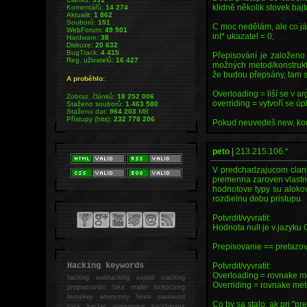
klidně několik stovek bajt
Komentářů:
14 274
Aktualit:
1 862
Souborů:
151
C moc nedělám, ale co já 
WebForum:
49 501
int* ukazatel = 0;
Hardware:
38
Diskuze:
20 632
BugTrack:
4 415
Přepisování je založeno
Reg. uživatelů:
16 427
možných metod/konstrukto
že budou přepsány, tam s
A proběhlo:
Overloading = liší se v 
Zobraz. článků:
18 252 006
overriding = vytvoří se ú
Staženo souborů:
1 463 580
Staženo dat:
964 203
MB
Přístupy (hits):
232 778 206
Pokud neuvedeš new, komp
peto
|
213.215.106.*
V predchadzajucom clanku
premenna zaroven vlastno
hodnotove typy su aloko
rozdielnu dobu pristupu.
Potvrdit/vyvratit:
Hodnota null je v jazyku C
Prepisovanie == pretazov
Hacking keywords
Potvrdit/vyvratit:
Overloading = rovnake m
hacking
webhacking exploit cracking
Overriding = rovnake me
programování fake mailer lockpicking
bumpkey anonymity heslo password
Co by sa stalo, ak pri "
hack
hacker anonymous hackforums