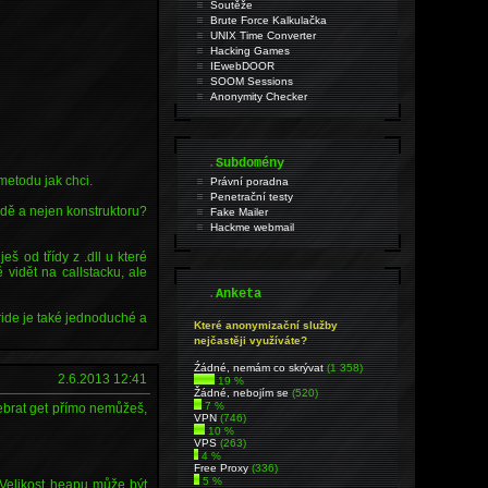
Soutěže
Brute Force Kalkulačka
UNIX Time Converter
Hacking Games
IEwebDOOR
SOOM Sessions
Anonymity Checker
.
Subdomény
metodu jak chci.
Právní poradna
Penetrační testy
odě a nejen konstruktoru?
Fake Mailer
Hackme webmail
š od třídy z .dll u které
 vidět na callstacku, ale
.
Anketa
rride je také jednoduché a
Které anonymizační služby
nejčastěji využíváte?
Źádné, nemám co skrývat
(1 358)
2.6.2013 12:41
19 %
Žádné, nebojím se
(520)
7 %
debrat get přímo nemůžeš,
VPN
(746)
10 %
VPS
(263)
4 %
Free Proxy
(336)
5 %
 Velikost heapu může být