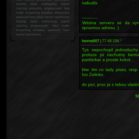
nabudis
hacking
heslo webhacking exploit
cracking anonymity programování fake
mailer lockpicking bumpkey anonymous
----------
password hack proxy hacker hackforums
hacking heslo webhacking exploit
Vetsina serveru se da vyro
cracking programování fake mailer
spravnou adresu ;)
lockpicking bumpkey password hack
hacker
hackforums
hovno007
|
77.48.106.*
Tys nepochopil jednoduchy 
protoze jsi nechutny kentu
panbickar a proste kokot...
btw. tim co tady pises, resp
Ivo Zelinko.
do pici, proc ja s tebou vlast
S