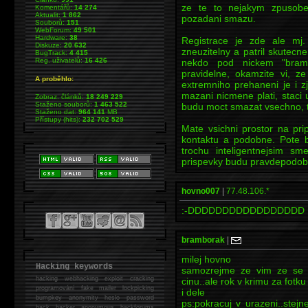
ze te to nejakym zpusobe
Komentářů:
14 274
Aktualit:
1 862
pozadani smazu.
Souborů:
151
WebForum:
49 501
Hardware:
38
Registrace je zde ale mj
Diskuze:
20 632
zneuzitelny a patril skutec
BugTrack:
4 415
Reg. uživatelů:
16 426
nekdo pod nickem "bram
pravidelne, okamzite vi, z
A proběhlo:
extremniho prehaneni je i zj
mazani nicmene plati, staci u
Zobraz. článků:
18 249 229
Staženo souborů:
1 463 522
budu moct smazat vsechno, t
Staženo dat:
964 141
MB
Přístupy (hits):
232 702 529
Mate vsichni prostor na pr
kontaktu a podobne. Pote b
trochu inteligentnejsim sm
prispevky budu pravdepodob
hovno007
|
77.48.106.*
:-DDDDDDDDDDDDDDDDD
bramborak
|
milej hovno
Hacking keywords
samozrejme ze vim ze se d
hacking
webhacking exploit cracking
cinu..ale rok v krimu za fotk
programování fake mailer lockpicking
i dele
bumpkey anonymity heslo password
ps:pokracuj v urazeni..ste
hack
hacker anonymous hackforums