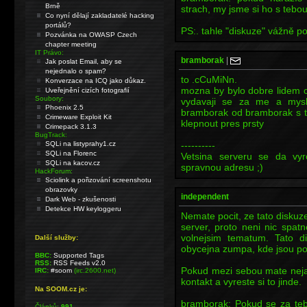
Brně
strach, my jsme si ho s tebou 
Co nyní dělají zakladatelé hacking
portálů?
PS:. tahle "diskuze" vážně p
Pozvánka na OWASP Czech
chapter meeting
IT Právo:
bramborak
|
Jak poslat Email, aby se
nejednalo o spam?
to .cCuMiNn.
Konverzace na ICQ jako důkaz.
mozna by bylo dobre lidem co
Uveřejnění cizích fotografií
Soubory:
vydavaji se za me a mysle
Phoenix 2.5
bramborak od bramborak s te
Crimeware Exploit Kit
klepnout pres prsty
Crimepack 3.1.3
BugTrack:
SQLi na listyprahy1.cz
----------
SQLi na Florenc
Vetsina serveru se da vyro
SQLi na kacov.cz
spravnou adresu ;)
HackForum:
Sciolink a pořizování screenshotu
obrazovky
independent
Dark Web - zkušenosti
Detekce HW keyloggeru
Nemate pocit, ze tato diskuz
server, proto neni nic spa
volnejsim tematum. Tato d
Další služby:
obycejna zumpa, kde jsou po
BBC:
Supported Tags
RSS:
RSS Feeds v2.0
Pokud mezi sebou mate neja
IRC:
#soom
(irc.2600.net)
kontakt a vyreste si to jinde.
Na SOOM.cz je:
bramborak: Pokud se za te
Článků:
991