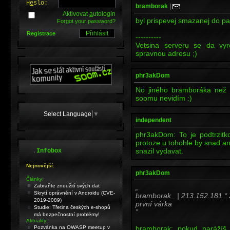
H
e
slo:
bramborak
|
Aktivovat
a
utologin
byl prispevej smazanej do pa
Forgot your password?
Registrace
----------
Vetsina serveru se da vyro
spravnou adresu ;)
phr3akDom
No jiného bramboráka než 
soomu nevidím :)
Select Language
▼
independent
phr3akDom: To je podtrzitko
protoze u tohohle by snad an
.
snazil vydavat.
Infobox
Nejnovější:
phr3akDom
Články:
Zabraňte zneužití svých dat
Skrytí oprávnění v Androidu (CVE-
bramborak_ | 213.152.181.* 
2019-2089)
první várka
Studie: Třetina českých e-shopů
má bezpečnostní problémy!
Aktuality:
Pozvánka na OWASP meetup v
bramborak: pokud narážíš