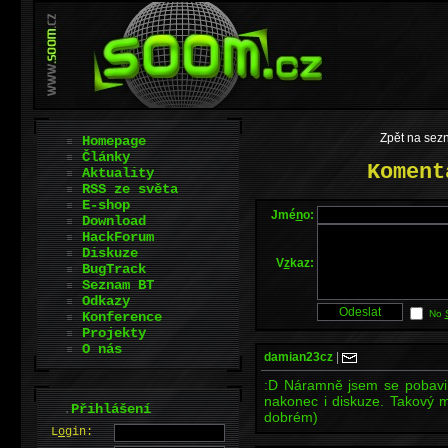
Zpět na sez
Homepage
Články
Koment
Aktuality
RSS ze světa
E-shop
Jmé
n
o:
Download
HackForum
Diskuze
V
z
kaz:
BugTrack
Seznam BT
Odkazy
No
Konference
Projekty
O nás
damian23cz
|
:D Náramně jsem se pobavil
nakonec i diskuze. Takový m
.
Přihlášení
dobrém)
L
o
gin: