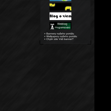
» Bannery našeho portálu
» Wallpapery našeho portálu
» Chybí zde Váš banner?