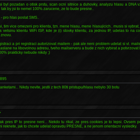
si byl pozadan o otisk prstu, scan ocni sitnice a duhovky, analyzu hlasu a DNA v
i tak by jsi to nemel 100% zarucene, ze to bude presne..
o - pro hlas poslat SMS..
si, tim vice omezeni pro klienta, tzn. mene hlasu, mene hlasujicich.. musis si vybrat,
 vetsinu klientu WiFi ISP, kde je (i) stovky klientu, za jednou IP, udelas to na 
 znovu.
gistraci a pri registraci autorizovat mailem - pak ale neni problem udelat si vl. mail
aslane na libovolnou adresu, tveho mailserveru a bude z nich vybirat a potvrzovat link.
 100% prakticky nebude nikdy ;)
-895
 anketami... Nikdy nevite, jestli z tech 80ti pristupu/hlasu nebylo 30 botu
*
ak pres IP to presne neni... Nekdo tu rikal, ze pres cookies je to lepsi. Ovsem 
mi reknete, jak to chcete udelat opravdu PRESNE, a ne jenom orientacni vysledky.