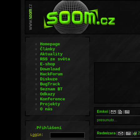
Homepage
Články
Aktuality
RSS ze světa
E-shop
Download
HackForum
Diskuze
BugTrack
Seznam BT
Odkazy
Konference
Projekty
O nás
Emkei
|
|
|
presunuto...
.
Přihlášení
Redwizara
|
|
|
2
L
o
gin: