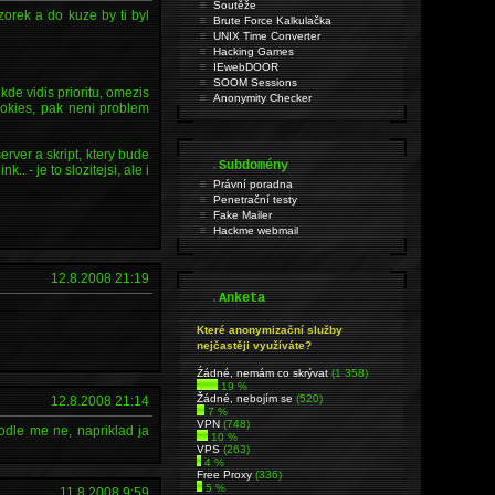
Soutěže
zorek a do kuze by ti byl
Brute Force Kalkulačka
UNIX Time Converter
Hacking Games
IEwebDOOR
SOOM Sessions
 kde vidis prioritu, omezis
Anonymity Checker
cookies, pak neni problem
server a skript, ktery bude
.
Subdomény
. - je to slozitejsi, ale i
Právní poradna
Penetrační testy
Fake Mailer
Hackme webmail
12.8.2008 21:19
.
Anketa
Které anonymizační služby
nejčastěji využíváte?
Źádné, nemám co skrývat
(1 358)
19 %
Žádné, nebojím se
(520)
12.8.2008 21:14
7 %
VPN
(748)
podle me ne, napriklad ja
10 %
VPS
(263)
4 %
Free Proxy
(336)
5 %
11.8.2008 9:59