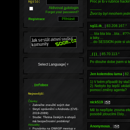
Proc je to v rubrice hac
H
e
slo:
Aktivovat
a
utologin
----------
Forgot your password?
Život by byl mnohem jed
Registrace
sg11.tk_
|
83.208.167.*
.... bla bla bla ...bla... #??><
a taky.....
....do SESSION pole si ulo
_( | )_
|
85.70.113.*
Po dlouhe dobe jsem si te
Select Language
▼
Jen kolemdou lama
|
82.
1) V tvém případě by stači
.
Infobox
2) Nebylo by lepší uklád
pomocí změny agenta?
Nejnovější:
Články:
nick519
|
Zabraňte zneužití svých dat
Skrytí oprávnění v Androidu (CVE-
Mě to nepřijde zrovna efe
2019-2089)
posobě jdoucími čísly...
Studie: Třetina českých e-shopů
má bezpečnostní problémy!
Aktuality:
Anonymous_
|
Pozvánka na OWASP meetup v