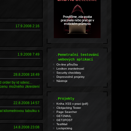
17.9.2008 2:16
.
1.9.2008 7:49
Penetrační testování
webových aplikací
On-line příručka
Lexikon zranitelností
Security checklisty
28.8.2008 18:49
Doprovodné projekty
Nástroje
 order by id sdesc...
za cenu možného zkreslení
.
Projekty
22.8.2008 14:57
Kniha XSS v praxi (pdf)
Clickjacking Tester
at kilometrovou tabulku s
Page Searcher
GET2MAIL
GET2POST
TestMail
14.8.2008 23:08
Lockpicking