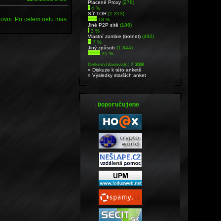
Placené Proxy
(278)
4 %
Síť TOR
(1 313)
rovni. Po celem netu mas
18 %
Jiné P2P sítě
(186)
3 %
Vlastní zombie (botnet)
(492)
7 %
Jiný způsob
(1 844)
25 %
Celkem hlasovalo:
7 338
» Diskuze k této anketě
» Výsledky starších anket
.
Doporučujeme