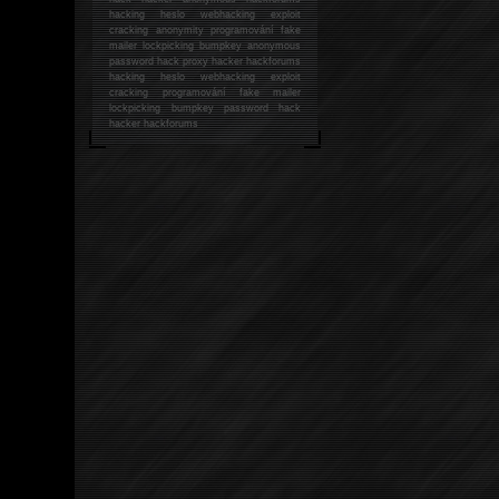
hacking
heslo webhacking exploit
cracking anonymity programování fake
mailer lockpicking bumpkey anonymous
password hack proxy hacker hackforums
hacking heslo webhacking exploit
cracking programování fake mailer
lockpicking bumpkey password hack
hacker
hackforums