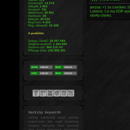
Komentářů:
14 274
Aktualit:
1 862
jeezaa: +1 za coockies :
Souborů:
151
Lobiess: Co ma OOP spol
WebForum:
49 501
stovky clanku.
Hardware:
38
Diskuze:
20 632
BugTrack:
4 415
Reg. uživatelů:
16 428
A proběhlo:
Zobraz. článků:
18 257 084
Staženo souborů:
1 463 605
Staženo dat:
964 210
MB
Přístupy (hits):
232 858 281
Hacking keywords
hacking
webhacking exploit cracking
programování fake mailer lockpicking
bumpkey anonymity heslo password
hack
hacker anonymous hackforums