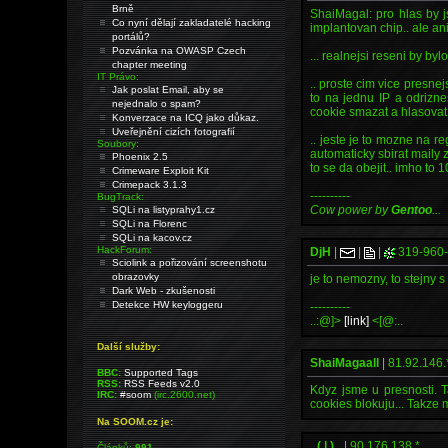
Brně
ShaiMagal: pro hlas by j
Co nyní dělají zakladatelé hacking
implantovan chip.. ale an
portálů?
Pozvánka na OWASP Czech
... realnejsi reseni by byl
chapter meeting
IT Právo:
.. proste cim vice presnej
Jak poslat Email, aby se
to na jednu IP a odriznes
nejednalo o spam?
cookie smazat a hlasovat
Konverzace na ICQ jako důkaz.
Uveřejnění cizích fotografií
.. jeste je to mozne na re
Soubory:
automaticky sbirat maily z
Phoenix 2.5
to se da obejit.. imho to
Crimeware Exploit Kit
Crimepack 3.1.3
----------
BugTrack:
Cow power by
Gentoo
...
SQLi na listyprahy1.cz
SQLi na Florenc
SQLi na kacov.cz
HackForum:
DjH
|
|
|
319-960
Sciolink a pořizování screenshotu
obrazovky
je to nemozny, to stejny s
Dark Web - zkušenosti
Detekce HW keyloggeru
----------
..:@]>
[link]
<[@:..
Další služby:
ShaiMagaall
|
81.92.146.
BBC:
Supported Tags
RSS:
RSS Feeds v2.0
Kdyz jsme u presnosti. T
IRC:
#soom
(irc.2600.net)
cookies blokuju... Takze 
Na SOOM.cz je:
_( | )_
|
90.176.138.*
Článků:
991