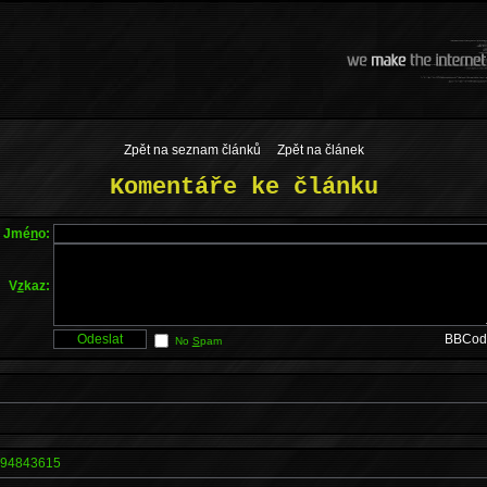
Zpět na seznam článků
Zpět na článek
Komentáře ke článku
Jmé
n
o:
V
z
kaz:
BBCod
No
S
pam
94843615