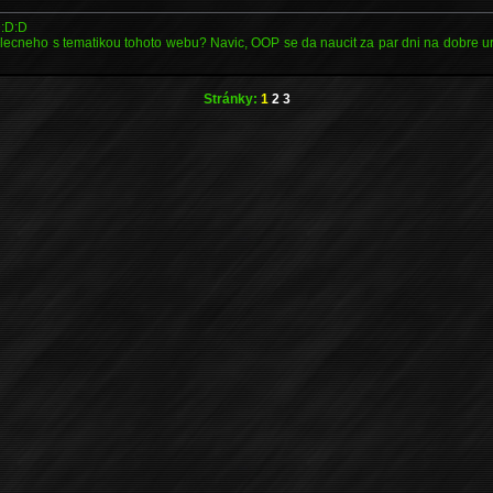
D:D:D
ecneho s tematikou tohoto webu? Navic, OOP se da naucit za par dni na dobre u
Stránky:
1
2
3