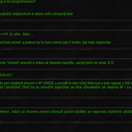
king a ne programovani?
nodušší, kdybychom k němu měli zdrojový kód.
>!!! ..b. alla. .lblal......
zit kdy prisel, a pokud by to bylo mensi jak 5 hodin, tak hlas nepricitat.
nto "clanek" precetl a sotva se stranka nacetla, zacal jsem se smat :D:D
100.63.*
lo jen nastavit sloupci s IP UNIQE a prostě to tam vždy fláknout a pak vypsat z DB id
at i prohlížeč čímž by jsi umožnil započítat se více uživatelům se stejnou IP i 
ktivní....když už chceme jenom zobrazit počet návštěv, je naprosto zbytečné uklád