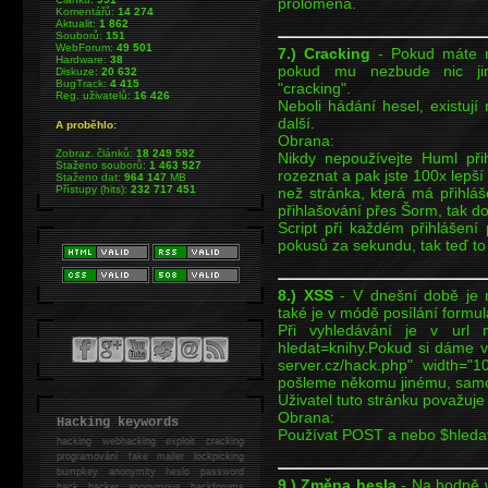
prolomena.
Komentářů:
14 274
Aktualit:
1 862
Souborů:
151
WebForum:
49 501
7.) Cracking
- Pokud máte na
Hardware:
38
pokud mu nezbude nic jin
Diskuze:
20 632
BugTrack:
4 415
"cracking".
Reg. uživatelů:
16 426
Neboli hádání hesel, existuj
další.
A proběhlo:
Obrana:
Zobraz. článků:
18 249 592
Nikdy nepoužívejte Huml přih
Staženo souborů:
1 463 527
rozeznat a pak jste 100x lepší c
Staženo dat:
964 147
MB
Přístupy (hits):
232 717 451
než stránka, která má přihlá
přihlašování přes Šorm, tak do 
Script při každém přihlášen
pokusů za sekundu, tak teď t
8.) XSS
- V dnešní době je m
také je v módě posílání formu
Při vyhledávání je v url na
hledat=knihy.Pokud si dáme v
server.cz/hack.php" width="1
pošleme někomu jinému, samoz
Uživatel tuto stránku považuj
Obrana:
Hacking keywords
Používat POST a nebo $hledat 
hacking
webhacking exploit cracking
programování fake mailer lockpicking
bumpkey anonymity heslo password
9.) Změna hesla
- Na hodně w
hack
hacker anonymous hackforums