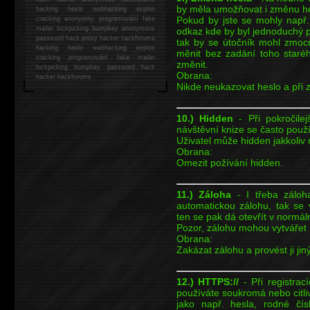
by měla umožňovat i změnu he
hacking
heslo webhacking exploit
Pokud by jste se mohly např. 
cracking anonymity programování fake
mailer lockpicking bumpkey anonymous
odkaz kde by byl jednoduchý ph
password hack proxy hacker hackforums
tak by se útočník mohl zmoc
hacking heslo webhacking exploit
měnit bez zadání toho staré
cracking programování fake mailer
změnit.
lockpicking bumpkey password hack
Obrana:
hacker
hackforums
Nikde neukazovat heslo a při 
10.) Hidden
- Při pokročilej
návštěvní knize se často použ
Uživatel může hidden jakkoliv m
Obrana:
Omezit požívání hidden.
11.) Záloha
- I třeba záloh
automatickou zálohu, tak se 
ten se pak dá otevřít v normál
Pozor, zálohu mohou vytvářet i
Obrana:
Zakázat zálohu a provést ji j
12.) HTTPS://
- Při registrac
používáte soukromá nebo citli
jako např. hesla, rodné čís