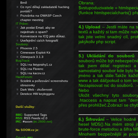
Obrana:
Brně
Co nyní dělají zakladatelé hacking
$vstupoduzivatele = htmlspeci
portálů?
(funkce htmlspecialcharts() pře
Pozvánka na OWASP Czech
chapter meeting
IT Právo:
4.) Upload
– Jestli máte na 
Jak poslat Email, aby se
textů a každý si tam může nah
nejednalo o spam?
tak jste velmi snadný cíl, pr
Konverzace na ICQ jako důkaz.
Uveřejnění cizích fotografií
jakýkoliv php script.
Soubory:
Phoenix 2.5
Crimeware Exploit Kit
5.) Ukládání do souborů
–
Crimepack 3.1.3
souborů může být nebezpečné
BugTrack:
SQLi na listyprahy1.cz
tak jsem dělal registraci 
SQLi na Florenc
samostatný soubor kde bylo h
SQLi na kacov.cz
jméno a tak dále.Takže každý 
HackForum:
www a tak dál(pokud o tom ted
Sciolink a pořizování screenshotu
Nezapisovat nic do souborů. :-
obrazovky
Dark Web - zkušenosti
Nebo
Detekce HW keyloggeru
Uložit všechny tyto soubor
.htaccess a napsat tam "deny
přes prohlížeč.Zobrazí se chy
Další služby:
BBC:
Supported Tags
RSS:
RSS Feeds v2.0
6.) Šifrování
– Velice hodně i
IRC:
#soom
(irc.2600.net)
hesel MD5().Na mém stroji j
brute-force metodou a šifra MD
Na SOOM.cz je:
Mnohem bezpečnější je použív
Článků:
991