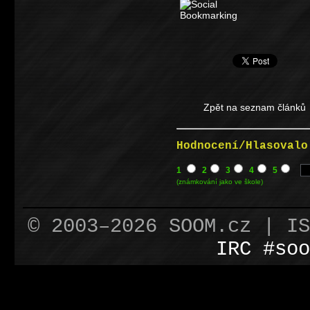
Zpět na seznam článků
Hodnocení/Hlasovalo
1
2
3
4
5
(známkování jako ve škole)
© 2003–2026 SOOM.cz | I
IRC #soo