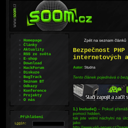
Homepage
Zpět na seznam článků
Články
Bezpečnost PHP
Aktuality
RSS ze světa
internetových 
E-shop
Download
HackForum
Autor:
Studna
Diskuze
BugTrack
Tento článek pojednává o bezp
Seznam BT
Odkazy
Konference
Projekty
O nás
1.) Include()
– Pokud přenášít
pomocí hidden,
.
Přihlášení
tak jste velmi náchylní na ú
jako:
L
o
gin:
http://www.váš-server.cz?page