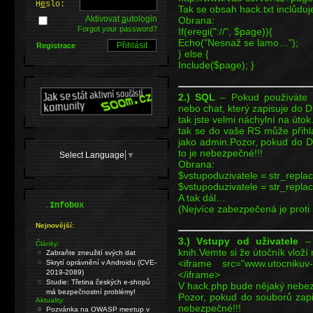
H
e
slo:
Tak se obsah hack.txt inclůdu
Aktivovat
a
utologin
Obrana:
Forgot your password?
If(eregi("://", $page)){
Echo("Nesnaž se lamo…");
Registrace
} else {
Include($page); }
2.) SQL
– Pokud používáte n
nebo chat, který zapisuje do D
tak jste velmi náchylní na útok
tak se do vaše RS může přihlá
jako admin.Pozor, pokud do D
to je nebezpečné!!!
Select Language
▼
Obrana:
$vstupoduzivatele = str_replace(
$vstupoduzivatele = str_replace
A tak dál…
.
Infobox
(Nejvíce zabezpečená je prot
Nejnovější:
3.) Vstupy od uživatele
– 
Články:
knih.Vemte si že útočník vloží
Zabraňte zneužití svých dat
<iframe src="www.utocnikuv-
Skrytí oprávnění v Androidu (CVE-
2019-2089)
</iframe>
Studie: Třetina českých e-shopů
V hack.php bude nějaký nebe
má bezpečnostní problémy!
Pozor, pokud do souborů zapi
Aktuality:
nebezpečné!!!
Pozvánka na OWASP meetup v