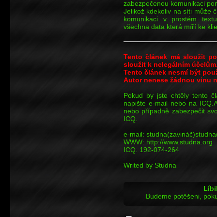
zabezpečenou komunikaci pomo
Jelikož kdekoliv na síti může
komunikaci v prostém textu
všechna data která míří ke kli
Tento článek má sloužit po
sloužit k nelegálním účelům
Tento článek nesmí být použ
Autor nenese žádnou vinu 
Pokud by jste chtěly tento č
napište e-mail nebo na ICQ.A 
nebo případně zabezpečit svoj
ICQ.
e-mail: studna(zavináč)studna
WWW: http://www.studna.org
ICQ: 192-074-264
Writed by Studna
Líbi
Budeme potěšeni, poku