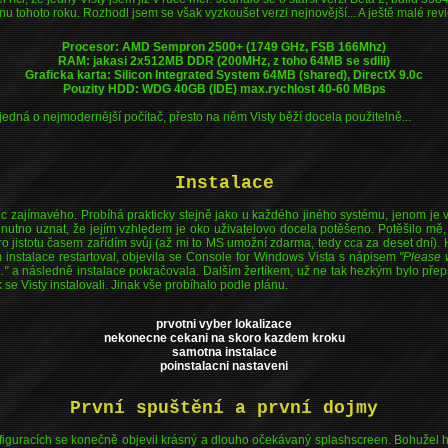
u tohoto roku. Rozhodl jsem se však vyzkoušet verzi nejnovější... A ještě malé revi
Procesor: AMD Sempron 2500+ (1749 GHz, FSB 166Mhz)
RAM: jakasi 2x512MB DDR (200MHz, z toho 64MB se sdili)
Graficka karta: Silicon Integrated System 64MB (shared), DirectX 9.0c
Pouzity HDD: WDG 40GB (IDE) max.rychlost 40-60 MBps
jedná o nejmodernější počítač, přesto na něm Visty běží docela použitelně...
Instalace
nic zajímavého. Probíhá prakticky stejně jako u každého jiného systému, jenom je
utno uznat, že jejím vzhledem je oko uživatelovo docela potěšeno. Potěšilo mě, 
pro jistotu časem zařídím svůj (až mi to MS umožní zdarma, tedy cca za deset dní).
 instalace restartoval, objevila se Console for Windows Vista s nápisem
"Please 
."
a následně instalace pokračovala. Dalším žertíkem, už ne tak hezkým bylo přep
 se Visty instalovali. Jinak vše probíhalo podle plánu.
prvotni vyber lokalizace
nekonecne cekani na skoro kazdem kroku
samotna instalace
poinstalacni nastaveni
První spuštění a první dojmy
onfiguracích se konečně objevil krásný a dlouho očekávaný splashscreen. Bohužel 