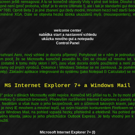
inscreen ještě nereagoval. A tu se konečně objevily Visty v plné své kráse. Dlouh
né není (proč proboha, vždyť je to verze Ultimate !), ale i tak je standartní gui doce
68). Oproti Beta 2 je jiné zbarení gui (tedy modré, mnohem hezcí než starší šedé),
míněné XGA. Dále se objevila hezká sbírka ukazatelů myši. (mousepointers), m
welcome center
nabídka start a nastavení vzhledu
ukázka nového gui a notepadu
Control Panel
 rozhraní Aero, nový vzhled je docela příjemný. Pohybovat se v něm je jednoduc
Mám pocit, že se Microsoftu konečně povedlo to, čím se chlubí už mnoho le
ostatně k tomu měly sklon i XP), jsou však docela dobře použitelné a není 
programy od jiných výrobců. Dokonce i Windows Sidebar se mi zamlouvá. Je pomě
kty). Základní aplikace integrované do systému (jako Notepad či Calculator) se n
MS Internet Explorer 7+ a Windows Mail
dé" práce v dílnách Microsoftu vidět nejvíce. Konečně MS přišel na to, že by mohl 
 Firefoxu či ostatních browserů. Především rozšířením Internet Exploreru o panely 
. Nedělám si však iluze o jeho bezpečnosti, ani o účinnosti takových kravin, jak
erzi je nový IE mnohem a mnohel lepší, se svým hlavním konkurentem Firefoxem se 
kace Windows Mail, na pohled vypadá hezky, přehledně a efektivně. Na pohled dru
vého klienta, jakou je jeho předchůdce Outlook Express. Je tedy vhodný jen k
užití.
Microsoft Internet Explorer 7+ (I)