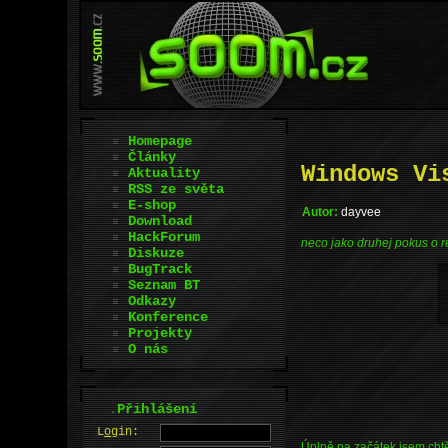
Homepage
Články
Windows Vi
Aktuality
RSS ze světa
E-shop
Autor:
dayvee
Download
HackForum
neco jako druhej pokus o r
Diskuze
BugTrack
Seznam BT
Odkazy
Konference
Projekty
O nás
.
Přihlášení
L
o
gin:
Úplně na začátek jsem chtěl