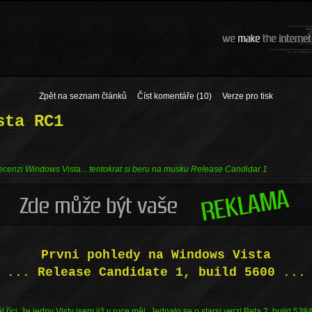
Zpět na seznam článků
Číst komentáře (10)
Verze pro tisk
sta RC1
ecenzi Windows Vista... tentokrat si beru na musku Release Candidar 1
Prvni pohledy na Windows Vista
... Release Candidate 1, build 5600 ...
 říci, že jedny Visty jsem již v ruce měl. Jednalo se o starsi verzi Beta 2, build 538