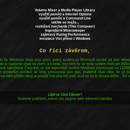
Volume Mixer a Media Player Library
využití paměti a Internet Options
využití paměti a Command Line
takhle se maže...
rozložení mechanik (This Computer)
legendární Minesweeper
zajímavý Rating Performance
instalace Vist přímo z Windows
Co říci závěrem,
ím že Windows Vista jsou první dobrý systém co Microsoft vyrobil od dob Wi
ale to najdeme snad na všem, a k tomu, bez nich by se tento system mohl jen těžk
ová náročnost. Časy kdy se dal nejnovější systém Windows provozovat na 128MB r
postarším počítači se Visty provozovat sice dají, znatelně však cítím, že už 
 mém příštím stroji je použití Vist více než jisté, a už se na to docela těším... Toť vš
Líbil se Vám článek?
Budeme potěšeni, pokud vás zaujme také reklamní nabídka