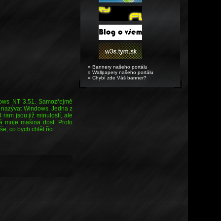
» Bannery našeho portálu
» Wallpapery našeho portálu
» Chybí zde Váš banner?
ndows NT 3.51. Samozřejmě
o nazývat Windows. Jedna z
am jsou již minulostí, ale
má moje mašina dost. Proto
e, co bych chtěl říct.