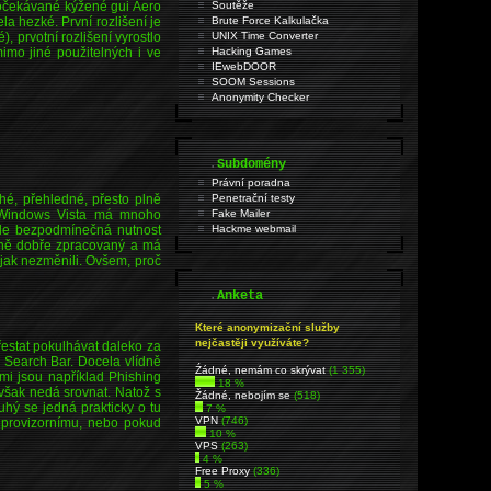
o očekávané kýžené gui Aero
Soutěže
la hezké. První rozlišení je
Brute Force Kalkulačka
 prvotní rozlišení vyrostlo
UNIX Time Converter
imo jiné použitelných i ve
Hacking Games
IEwebDOOR
SOOM Sessions
Anonymity Checker
.
Subdomény
Právní poradna
hé, přehledné, přesto plně
Penetrační testy
t. Windows Vista má mnoho
Fake Mailer
zde bezpodmínečná nutnost
Hackme webmail
rně dobře zpracovaný a má
ijak nezměnili. Ovšem, proč
.
Anketa
Které anonymizační služby
nejčastěji využíváte?
přestat pokulhávat daleko za
a Search Bar. Docela vlídně
Źádné, nemám co skrývat
(1 355)
ými jsou například Phishing
18 %
však nedá srovnat. Natož s
Žádné, nebojím se
(518)
hý se jedná prakticky o tu
7 %
VPN
(746)
 provizornímu, nebo pokud
10 %
VPS
(263)
4 %
Free Proxy
(336)
5 %