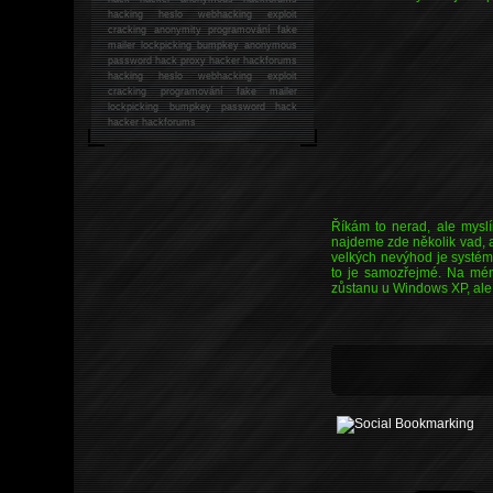
hacking
heslo webhacking exploit
cracking anonymity programování fake
mailer lockpicking bumpkey anonymous
password hack proxy hacker hackforums
hacking heslo webhacking exploit
cracking programování fake mailer
lockpicking bumpkey password hack
hacker
hackforums
Říkám to nerad, ale mysl
najdeme zde několik vad, 
velkých nevýhod je systém
to je samozřejmé. Na mém 
zůstanu u Windows XP, ale na