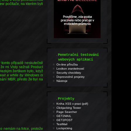
ew počítače, na kterém byli
.
Penetrační testování
webových aplikací
 v tomto případě neskutečně
On-line příručka
že mi Visty sežrali Product
Lexikon zranitelností
 Hezkým žertíkem bylo, když
Security checklisty
wait a while by Windows is
Doprovodné projekty
sání MBR, přesto že byl na
Nástroje
.
Projekty
Kniha XSS v praxi (pdf)
Clickjacking Tester
Page Searcher
GET2MAIL
GET2POST
TestMail
ho nemám na fotce, protože
Lockpicking