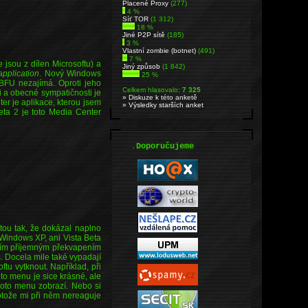
Placené Proxy
(277)
4 %
Síť TOR
(1 312)
18 %
Jiné P2P sítě
(185)
3 %
Vlastní zombie (botnet)
(491)
7 %
 jsou z dílen Microsoftu) a
Jiný způsob
(1 842)
application
. Nový Windows
25 %
BFU nezajímá. Oproti jeho
Celkem hlasovalo:
7 325
i a obecné sympatičnosti je
» Diskuze k této anketě
er je aplikace, kterou jsem
» Výsledky starších anket
Beta 2 je toto Media Center
.
Doporučujeme
rtou tak, že dokázal naplno
i Windows XP, ani Vista Beta
alším příjemným překvapením
s. Docela mile také vypadají
u vytknout. Například, při
to menu je sice krásné, ale
toto menu zobrazí. Nebo si
otože mi při něm nereaguje