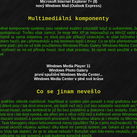
Microsoft Internet Explorer 7+ (II)
nový Windows Mail (Outlook Express)
Multimediální komponenty
otlivé komponenty systému jsou relativně kvalitní (obzvlášť když si uvědomíme, že
spolupracují. Trošku však zamrzí, že moje Win XP je nepovažují za
Win32 valid 
řejmě ta samá slátanina, co dává jen pár příkazů codeckům, to však běžného 
nohem hezčí, ale i přehlednější a má mnohem lepší
Library
. Co se týče přehlednost
samé platí i pro ne už tolik použitelnou Windows Photo Galery. Windows Media Cent
 rozhraní se mi od přírody hnusí. Jest však pravdou, že oproti verzi použité v 
vé.
Windows Media Player 11
Windows Photo Galery
první spuštění Windows Media Center...
Windows Media Center v plné své kráse
Co se jinam nevešlo
otěšilo několik maličkostí. Například si systém sám poradil s mojí grafickou ka
i (které jsou i tak dost omezené, ale lepší než nic), což bez ovladače nezvládli an
alovat musel, avšak tentokrát to již šlo bez problémů a dokonce i bez restartu. D
Byla sice i tak dost vysoká, ale přeci jen o něco nižší než u květnové verze Window
i mazání souborů a podobných procesech. Na druhou stranu je i mnohé co Microsoft
to Task Manageru objeví fullscreenové menu (spuštění TM je v jeho možnostech). To
bovat ukončit nějakou aplikaci díky které mi zamrzá system, jak čekám až se mi 
u Visty tak stabilní, že se to stávat nebude? Bohužel vám toto menu neukážu, pr
ě podíváme na pár screenů a pak budeme konečně končit.