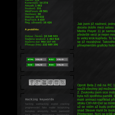
Komentářů:
14 274
Aktualit:
1 862
Souborů:
151
WebForum:
49 501
Hardware:
38
Diskuze:
20 632
BugTrack:
4 415
Reg. uživatelů:
16 426
Jak jsem již nadnesl, jedn
docela dobře mezi sebou 
A proběhlo:
Media Player 11 je samoz
předešlé verzi je nejen m
Zobraz. článků:
18 248 923
to velký krok kupředu. To 
Staženo souborů:
1 463 516
se již nezabýval. Takovéto
Staženo dat:
964 137
MB
Přístupy (hits):
232 689 396
přinejmenším graficky hoto
Oproti Beta 2 mě na RC 1 p
využít všechny její možnost
2. Zvukovku jsem sice inst
byla niží spotřeba paměti. 
malé animaci například př
Hacking keywords
stisku Ctrl+Alt+Del se mís
hacking
webhacking exploit cracking
už se vidím až budu potře
programování fake mailer lockpicking
snad Steave myslí že budo
bumpkey anonymity heslo password
Printscreen. Nyní se ješt
hack
hacker anonymous hackforums