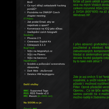
foťák už jsem uklidil a pr
Brně
sice na mých Vistách dostup
Co nyní dělají zakladatelé hacking
celkem rozumné XGA (1024*7
portálů?
z SVGA (800*600) na již z
Pozvánka na OWASP Czech
Windows XP.
chapter meeting
IT Právo:
Jak poslat Email, aby se
nejednalo o spam?
Konverzace na ICQ jako důkaz.
Uveřejnění cizích fotografií
Soubory:
Phoenix 2.5
Crimeware Exploit Kit
I přes absenci grafického
Crimepack 3.1.3
použitelné a efektivní. 
BugTrack:
zabudovaných komponent (
SQLi na listyprahy1.cz
hledat si aleternativní 
SQLi na Florenc
docela hezké gadgets (obje
SQLi na kacov.cz
HackForum:
by to také měli dělat ?
Sciolink a pořizování screenshotu
obrazovky
Dark Web - zkušenosti
Detekce HW keyloggeru
Zde je asi oněch 5 let "tvr
ostatními, a snížil náskok
působí i možnost rozšíření
Další služby:
Filter. Oproti předešlé v
Operou... Co se týče apli
BBC:
Supported Tags
RSS:
RSS Feeds v2.0
samou parodii na e-mailo
IRC:
#soom
(irc.2600.net)
možno raději k žádnému po
Na SOOM.cz je:
Článků:
991