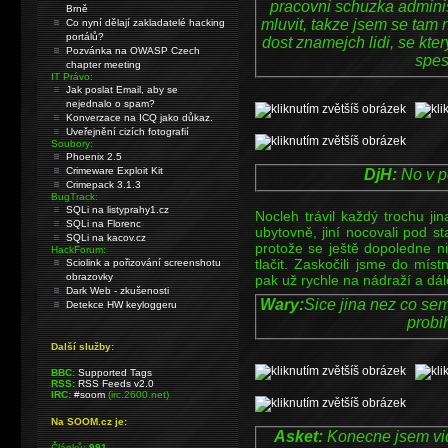
pracovni schuzka admini
Brně
mluvit, takze jsem se tam n
Co nyní dělají zakladatelé hacking
portálů?
dost znamejch lidi, se kte
Pozvánka na OWASP Czech
spes
chapter meeting
IT Právo:
Jak poslat Email, aby se
nejednalo o spam?
Konverzace na ICQ jako důkaz.
Uveřejnění cizích fotografií
Soubory:
Phoenix 2.5
Crimeware Exploit Kit
DjH:
No v po
Crimepack 3.1.3
BugTrack:
SQLi na listyprahy1.cz
Nocleh trávil každý trochu ji
SQLi na Florenc
ubytovně, jiní nocovali pod s
SQLi na kacov.cz
protože se ještě dopoledne n
HackForum:
tlačit. Zaskočili jsme do mís
Sciolink a pořizování screenshotu
obrazovky
pak už rychle na nádraží a d
Dark Web - zkušenosti
Wary:
Sice jina nez co sem
Detekce HW keyloggeru
probi
Další služby:
BBC:
Supported Tags
RSS:
RSS Feeds v2.0
IRC:
#soom
(irc.2600.net)
Na SOOM.cz je:
Asket:
Konecne jsem vid
Článků:
991