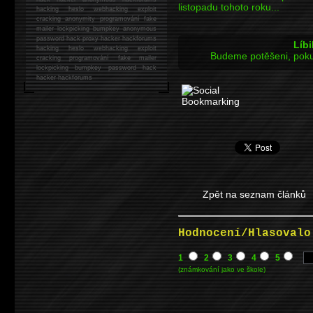
listopadu tohoto roku...
hacking
heslo webhacking exploit
cracking anonymity programování fake
mailer lockpicking bumpkey anonymous
password hack proxy hacker hackforums
Líbi
hacking heslo webhacking exploit
Budeme potěšeni, poku
cracking programování fake mailer
lockpicking bumpkey password hack
hacker
hackforums
Zpět na seznam článků
Hodnocení/Hlasovalo
1
2
3
4
5
(známkování jako ve škole)