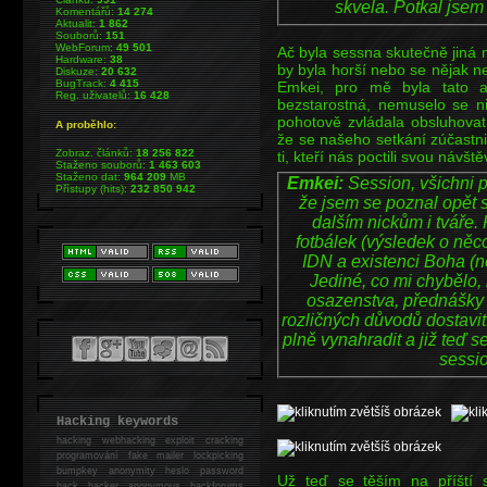
skvela. Potkal jsem 
Komentářů:
14 274
Aktualit:
1 862
Souborů:
151
WebForum:
49 501
Ač byla sessna skutečně jiná 
Hardware:
38
by byla horší nebo se nějak n
Diskuze:
20 632
BugTrack:
4 415
Emkei, pro mě byla tato as
Reg. uživatelů:
16 428
bezstarostná, nemuselo se n
pohotově zvládala obsluhovat
A proběhlo:
že se našeho setkání zúčastnili
Zobraz. článků:
18 256 822
ti, kteří nás poctili svou návšt
Staženo souborů:
1 463 603
Staženo dat:
964 209
MB
Emkei:
Session, všichni př
Přístupy (hits):
232 850 942
že jsem se poznal opět s
dalším nickům i tváře. 
fotbálek (výsledek o ně
IDN a existenci Boha (
Jediné, co mi chybělo,
osazenstva, přednášky a
rozličných důvodů dostavit
plně vynahradit a již teď s
sessi
Hacking keywords
hacking
webhacking exploit cracking
programování fake mailer lockpicking
bumpkey anonymity heslo password
Už teď se těším na příští 
hack
hacker anonymous hackforums