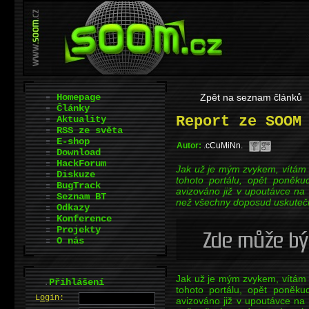
Homepage
Zpět na seznam článků
Články
Report ze SOOM
Aktuality
RSS ze světa
E-shop
Autor:
.cCuMiNn.
Download
HackForum
Jak už je mým zvykem, vítám V
Diskuze
tohoto portálu, opět poněku
BugTrack
avizováno již v upoutávce na
Seznam BT
než všechny doposud uskuteč
Odkazy
Konference
Projekty
O nás
Jak už je mým zvykem, vítám V
.
Přihlášení
tohoto portálu, opět poněku
L
o
gin:
avizováno již v upoutávce na