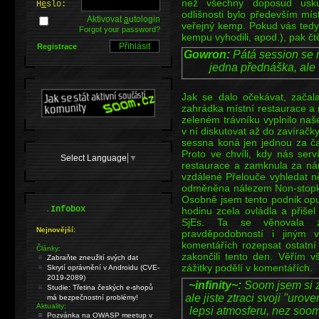
než všechny doposud usku
H
e
slo:
odlišnosti bylo především mís
Aktivovat
a
utologin
veřejný kemp. Pokud vás tedy
Forgot your password?
kempu vyhodili, apod.), pak čtě
Registrace
Gowron:
Pátá session se n
jedna přednáška, ale v
Jak se dalo očekávat, začal
zahrádka místní restaurace a 
zeleném trávníku vyplnilo naš
v ní diskutovat až do zavírač
sessna koná jen jednou za čas
Proto ve chvíli, kdy nás ser
Select Language
▼
restaurace a zamknula za ná
vzdálené Přelouče vyhledat n
odměněna nálezem Non-stopky,
Osobně jsem tento podnik opus
.
Infobox
hodinu zcela ovládla a přiše
SjEs. Ta se věnovala z
Nejnovější:
pravděpodobností i jiný
komentářích rozepsat ostatní 
Články:
zakončili tento den. Věřím v
Zabraňte zneužití svých dat
zážitky podělí v komentářích.
Skrytí oprávnění v Androidu (CVE-
2019-2089)
~infinity~:
Soom jsem si z
Studie: Třetina českých e-shopů
ale jiste ztraci svoji "u
má bezpečnostní problémy!
Aktuality:
lepsi atmosferu, nez soom
Pozvánka na OWASP meetup v