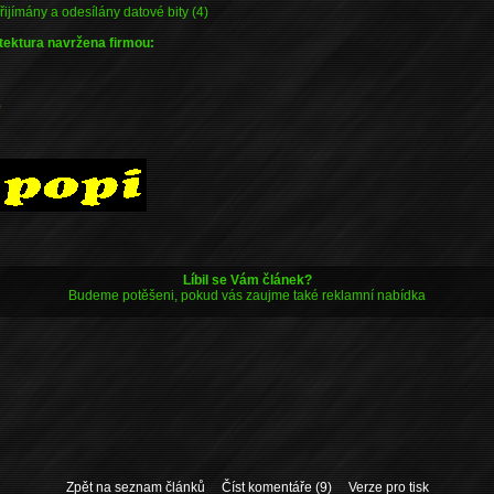
řijímány a odesílány datové bity (4)
itektura navržena firmou:
)
Líbil se Vám článek?
Budeme potěšeni, pokud vás zaujme také reklamní nabídka
Zpět na seznam článků
Číst komentáře (9)
Verze pro tisk