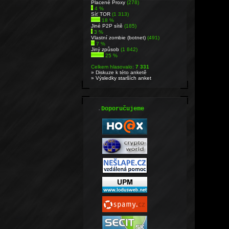
Placené Proxy
(278)
4 %
Síť TOR
(1 313)
18 %
Jiné P2P sítě
(185)
3 %
Vlastní zombie (botnet)
(491)
7 %
Jiný způsob
(1 842)
25 %
Celkem hlasovalo:
7 331
» Diskuze k této anketě
» Výsledky starších anket
.
Doporučujeme