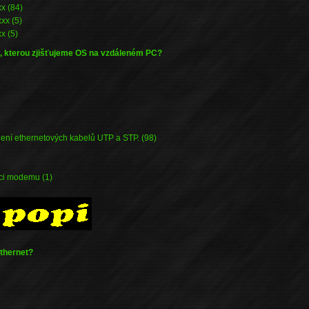
x (84)
xx (5)
x (5)
a, kterou zjišťujeme OS na vzdáleném PC?
ení ethernetových kabelů UTP a STP. (98)
aci modemu (1)
Ethernet?