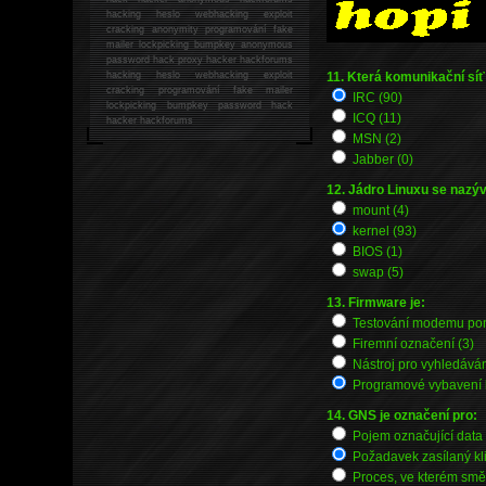
hacking
heslo webhacking exploit
cracking anonymity programování fake
mailer lockpicking bumpkey anonymous
password hack proxy hacker hackforums
hacking heslo webhacking exploit
11. Která komunikační síť
cracking programování fake mailer
IRC (90)
lockpicking bumpkey password hack
ICQ (11)
hacker
hackforums
MSN (2)
Jabber (0)
12. Jádro Linuxu se nazý
mount (4)
kernel (93)
BIOS (1)
swap (5)
13. Firmware je:
Testování modemu pom
Firemní označení (3)
Nástroj pro vyhledávání
Programové vybavení k
14. GNS je označení pro:
Pojem označující data
Požadavek zasílaný klie
Proces, ve kterém směr