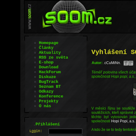
Homepage
Články
Vyhlášení S
Aktuality
RSS ze světa
E-shop
Autor:
.cCuMiNn.
Download
HackForum
Téměř polovina všech účas
Diskuze
společnosti Hopi popi, a.s.,
BugTrack
Seznam BT
Odkazy
Konference
Projekty
O nás
V měsíci říjnu se soutěž
soutěžících, kteří správně
těchto byl vylosován je
společností
Hopi Popi, a.s.
.
Přihlášení
A kdo že se to tedy tentokr
L
o
gin: