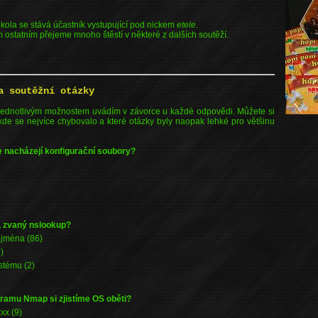
kola se stává účastník vystupující pod nickem
etele
.
 ostatním přejeme mnoho štěstí v některé z dalších soutěží.
a soutěžní otázky
 k jednotlivým možnostem uvádím v závorce u každé odpovědi. Můžete si
kde se nejvíce chybovalo a které otázky byly naopak lehké pro většinu
se nacházejí konfigurační soubory?
, zvaný nslookup?
 jména (86)
)
stému (2)
ramu Nmap si zjistíme OS oběti?
xx (9)