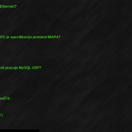
l Ethernet?
FC je specifikován protokol IMAP4?
ltně pracuje MySQL UDF?
atří k:
7)