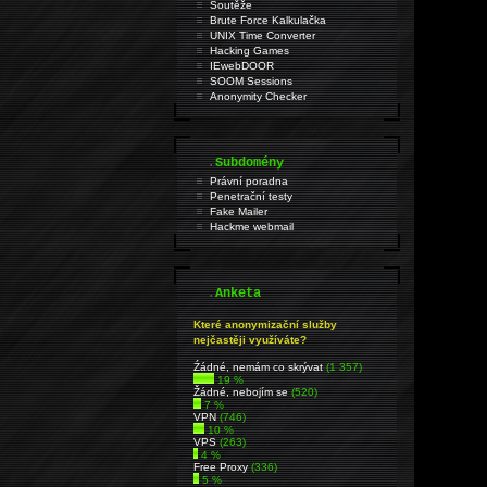
Soutěže
Brute Force Kalkulačka
UNIX Time Converter
Hacking Games
IEwebDOOR
SOOM Sessions
Anonymity Checker
.
Subdomény
Právní poradna
Penetrační testy
Fake Mailer
Hackme webmail
.
Anketa
Které anonymizační služby
nejčastěji využíváte?
Źádné, nemám co skrývat
(1 357)
19 %
Žádné, nebojím se
(520)
7 %
VPN
(746)
10 %
VPS
(263)
4 %
Free Proxy
(336)
5 %