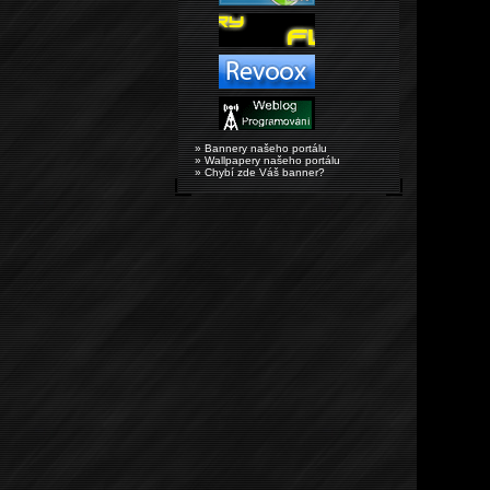
» Bannery našeho portálu
» Wallpapery našeho portálu
» Chybí zde Váš banner?