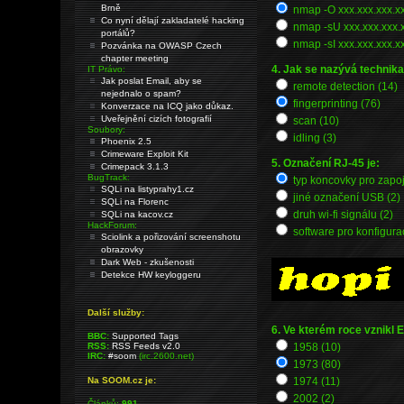
Brně
nmap -O xxx.xxx.xxx.xx
Co nyní dělají zakladatelé hacking
nmap -sU xxx.xxx.xxx.x
portálů?
nmap -sI xxx.xxx.xxx.xx
Pozvánka na OWASP Czech
chapter meeting
4. Jak se nazývá technik
IT Právo:
Jak poslat Email, aby se
remote detection (14)
nejednalo o spam?
fingerprinting (76)
Konverzace na ICQ jako důkaz.
Uveřejnění cizích fotografií
scan (10)
Soubory:
idling (3)
Phoenix 2.5
Crimeware Exploit Kit
5. Označení RJ-45 je:
Crimepack 3.1.3
BugTrack:
typ koncovky pro zapoj
SQLi na listyprahy1.cz
jiné označení USB (2)
SQLi na Florenc
druh wi-fi signálu (2)
SQLi na kacov.cz
HackForum:
software pro konfigur
Sciolink a pořizování screenshotu
obrazovky
Dark Web - zkušenosti
Detekce HW keyloggeru
Další služby:
6. Ve kterém roce vznikl 
BBC:
Supported Tags
RSS:
RSS Feeds v2.0
1958 (10)
IRC:
#soom
(irc.2600.net)
1973 (80)
Na SOOM.cz je:
1974 (11)
2002 (2)
Článků:
991