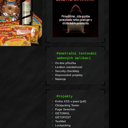
.
Penetrační testování
webových aplikací
On-line příručka
Lexikon zranitelností
Security checklisty
Doprovodné projekty
Nástroje
.
Projekty
Kniha XSS v praxi (pdf)
Clickjacking Tester
Page Searcher
GET2MAIL
GET2POST
TestMail
Lockpicking