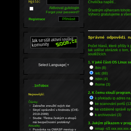
H
e
slo:
Chvilička napětí...
Aktivovat
a
utologin
Šťastným výhercem tohoto 
Forgot your password?
Výherci gratulujeme a všem
Registrace
Správné odpovědi n
Počet hlasů, které přišly
tak udělat obrázek o tom, 
soutěžících.
1. V jaké části OS Linux 
Select Language
▼
/bin (8)
/etc (88)
/sbin (4)
/home (3)
.
Infobox
2. K čemu slouží program
Nejnovější:
k překladu ip adres na
Články:
ke scanování portů (12
Zabraňte zneužití svých dat
ke vzdálené správě sy
Skrytí oprávnění v Androidu (CVE-
2019-2089)
k archivování (3)
Studie: Třetina českých e-shopů
má bezpečnostní problémy!
3. Jakým příkazem v prog
Aktuality:
nmap -sS xxx.xxx.xxx.x
Pozvánka na OWASP meetup v