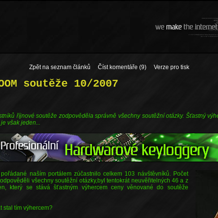
Zpět na seznam článků
Číst komentáře (9)
Verze pro tisk
OOM soutěže 10/2007
tníků říjnové soutěže zodpověděla správně všechny soutěžní otázky. Šťastný výhe
 je však jeden...
e pořádané naším portálem zúčastnilo celkem 103 návštěvníků. Počet
 zodpověděli všechny soutěžní otázky,byl tentokrát neuvěřitelných 46 a z
den, který se stává šťastným výhercem ceny věnované do soutěže
.
át stal tím výhercem?