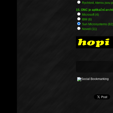
Rychlost, kterou jsou p
15. ONC je aplikační arch
Microsoft (4)
IBM (6)
Sun Microsystems (82
Novell (11)