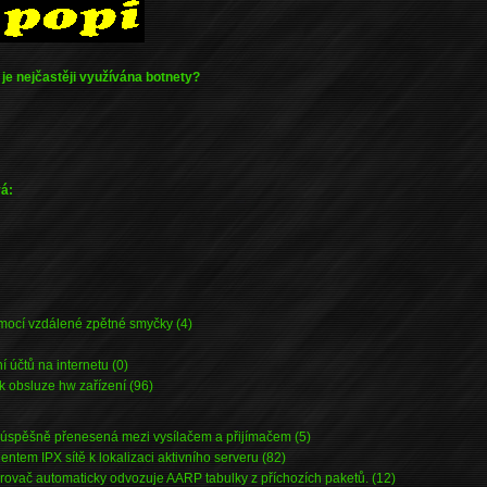
 je nejčastěji využívána botnety?
vá:
ocí vzdálené zpětné smyčky (4)
 účtů na internetu (0)
 obsluze hw zařízení (96)
 úspěšně přenesená mezi vysílačem a přijímačem (5)
ntem IPX sítě k lokalizaci aktivního serveru (82)
ovač automaticky odvozuje AARP tabulky z příchozích paketů. (12)