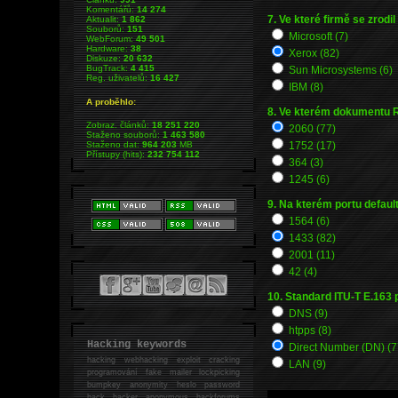
Komentářů:
14 274
7. Ve které firmě se zrodi
Aktualit:
1 862
Souborů:
151
Microsoft (7)
WebForum:
49 501
Hardware:
38
Xerox (82)
Diskuze:
20 632
BugTrack:
4 415
Sun Microsystems (6)
Reg. uživatelů:
16 427
IBM (8)
A proběhlo:
8. Ve kterém dokumentu R
Zobraz. článků:
18 251 220
2060 (77)
Staženo souborů:
1 463 580
Staženo dat:
964 203
MB
1752 (17)
Přístupy (hits):
232 754 112
364 (3)
1245 (6)
9. Na kterém portu defau
1564 (6)
1433 (82)
2001 (11)
42 (4)
10. Standard ITU-T E.163 p
DNS (9)
htpps (8)
Hacking keywords
Direct Number (DN) (7
hacking
webhacking exploit cracking
LAN (9)
programování fake mailer lockpicking
bumpkey anonymity heslo password
hack
hacker anonymous hackforums