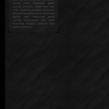
hacking
heslo webhacking exploit
cracking anonymity programování fake
mailer lockpicking bumpkey anonymous
password hack proxy hacker hackforums
hacking heslo webhacking exploit
cracking programování fake mailer
lockpicking bumpkey password hack
hacker
hackforums