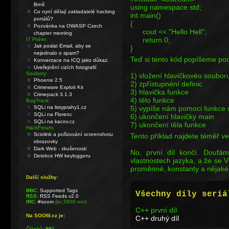
Brně
using namespace std;
Co nyní dělají zakladatelé hacking
int main()
portálů?
{
Pozvánka na OWASP Czech
cout << "Hello Hell";
chapter meeting
return 0;
IT Právo:
Jak poslat Email, aby se
}
nejednalo o spam?
Teď si tento kód popíšeme pod
Konverzace na ICQ jako důkaz.
Uveřejnění cizích fotografií
Soubory:
1) vložení hlavičkovéo soubor
Phoenix 2.5
2) zpřístupnéní definic
Crimeware Exploit Kit
3) hlavička funkce
Crimepack 3.1.3
4) tělo funkce
BugTrack:
SQLi na listyprahy1.cz
5) vypíše nám pomoci funkce 
SQLi na Florenc
6) ukončení hlavičky main
SQLi na kacov.cz
7) ukončení těla funkce
HackForum:
Sciolink a pořizování screenshotu
Tento příklad najdete téměř ve
obrazovky
Dark Web - zkušenosti
No, první díl končí. Doufám
Detekce HW keyloggeru
vlastnostech jazyka, a že se V
proměnné, konstanty a nějaké
Další služby:
BBC:
Supported Tags
Všechny díly seriá
RSS:
RSS Feeds v2.0
IRC:
#soom
(irc.2600.net)
C++ první díl
Na SOOM.cz je:
C++ druhý díl
Článků:
991