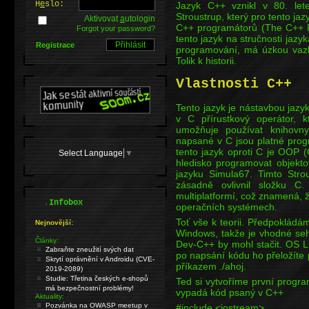
H
e
slo:
Jazyk C++ vznikl v 80. let
Stroustrup, který pro tento jaz
Aktivovat
a
utologin
C++ programátorů (The C++ P
Forgot your password?
tento jazyk na stručnosti jaz
Registrace
programování, má úzkou vazb
Tolik k historii.
Vlastnosti C++
Tento jazyk je nástavbou jazy
v C přírustkový operátor,
umožňuje používat knihovn
napsané v C jsou platné pro
tento jazyk oproti C je OOP 
Select Language
▼
hledisko programovat objekt
jazyku Simula67. Timto Stro
zásadně ovlivnil složku C
multiplatformí, což znamená,
.
Infobox
operačních systémech.
Toť vše k teorii. Předpokládá
Nejnovější:
Windows, takže je vhodné sehn
Články:
Dev-C++ by mohl stačit. OS L
Zabraňte zneužití svých dat
po napsání kódu ho přeložíte 
Skrytí oprávnění v Androidu (CVE-
příkazem ./ahoj.
2019-2089)
Studie: Třetina českých e-shopů
Ted si vytvoříme první progra
má bezpečnostní problémy!
vypadá kód psaný v C++
Aktuality:
Pozvánka na OWASP meetup v
#include <iostream>