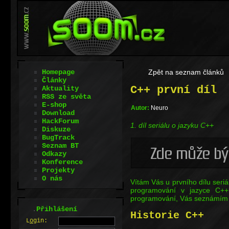
Homepage
Zpět na seznam článků
Články
C++ první díl
Aktuality
RSS ze světa
E-shop
Autor:
Neuro
Download
HackForum
1. díl seriálu o jazyku C++
Diskuze
BugTrack
Seznam BT
Odkazy
Konference
Projekty
O nás
Vítám Vás u prvního dílu seriá
programování v jazyce C++
programování, Vás seznámím s 
.
Přihlášení
Historie C++
L
o
gin: