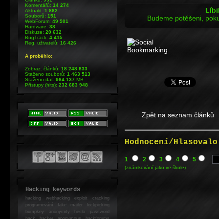
Komentářů:
14 274
Líbi
Aktualit:
1 862
Souborů:
151
Budeme potěšeni, poku
WebForum:
49 501
Hardware:
38
Diskuze:
20 632
BugTrack:
4 415
Reg. uživatelů:
16 426
A proběhlo:
Zobraz. článků:
18 248 833
Staženo souborů:
1 463 513
Staženo dat:
964 137
MB
Přístupy (hits):
232 683 948
Zpět na seznam článků
Hodnocení/Hlasovalo
1
2
3
4
5
(známkování jako ve škole)
Hacking keywords
hacking
webhacking exploit cracking
programování fake mailer lockpicking
bumpkey anonymity heslo password
hack
hacker anonymous hackforums