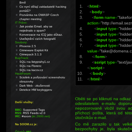
Brně
<
html
>
Co nyní dělají zakladatelé hacking
portálů?
<
body
>
Pozvánka na OWASP Czech
<
form
name
=
"fakefo
chapter meeting
action
=
"http://email.se
IT Právo:
Jak poslat Email, aby se
<
input
type
=
"hidde
nejednalo o spam?
<
input
type
=
"hidde
Konverzace na ICQ jako důkaz.
Uveřejnění cizích fotografií
<
input
type
=
"hidde
Soubory:
<
input
type
=
"hidde
Phoenix 2.5
Crimeware Exploit Kit
value
=
"fake@domena.c
Crimepack 3.1.3
<
/
form
>
BugTrack:
<
script
type
=
"text/ja
SQLi na listyprahy1.cz
SQLi na Florenc
<
/
script
>
SQLi na kacov.cz
<
/
body
>
HackForum:
Sciolink a pořizování screenshotu
<
/
html
>
obrazovky
Dark Web - zkušenosti
Detekce HW keyloggeru
Oběti se po kliknutí na odkaz
Další služby:
odesilatelem e-mailu dopor
nepozorovaně vložil svou a
BBC:
Supported Tags
příchozí pošta, která od tét
RSS:
RSS Feeds v2.0
IRC:
#soom
(irc.2600.net)
útočníkův e-mail.
Co mě zarazilo u tak velk
Na SOOM.cz je:
bezpochyby je, byla skuteč
Článků:
991