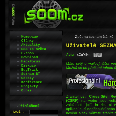
Homepage
Zpět na seznam článků
Články
Uživatelé SEZN
Aktuality
RSS ze světa
E-shop
Autor:
.cCuMiNn.
Download
HackForum
Máte svůj e-mailový účet v
Diskuze
Možná se po přečtení tohoto č
BugTrack
Seznam BT
Odkazy
Konference
Projekty
O nás
Zranitelnosti
Cross-Site Re
(CSRF)
na webu jsou velic
záležitostí, jejíž hrozbu si
.
Přihlášení
aplikací buď nepřipouští nebo
L
o
gin:
nevědí a tak můžete zranitel