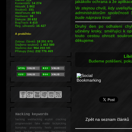
jakákoliv ochrana a že aplikac
Komentářů:
14 274
Aktualit:
1 862
Ve stejnou chvíli, kdy uveřejň
Souborů:
151
administrátorům společnosti
WebForum:
49 501
Hardware:
38
bude náprava trvat.
Diskuze:
20 632
BugTrack:
4 415
Druhý den po odhalení chyb
Reg. uživatelů:
16 427
učiněny kroky, směřující k 
A proběhlo:
touto cestou ohrozit soukro
děkujeme.
Zobraz. článků:
18 251 973
Staženo souborů:
1 463 580
Staženo dat:
964 203
MB
Přístupy (hits):
232 776 469
Líbi
Budeme potěšeni, poku
Hacking keywords
Zpět na seznam článků
hacking
webhacking exploit cracking
programování fake mailer lockpicking
bumpkey anonymity heslo password
hack
hacker anonymous hackforums