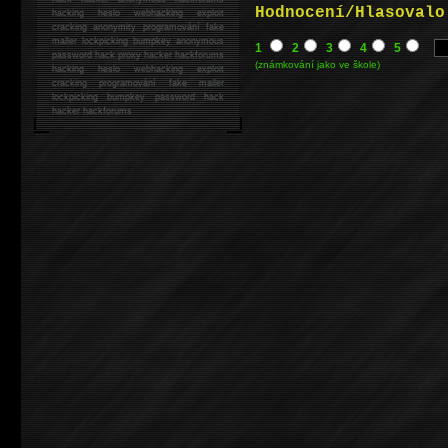
Hodnocení/Hlasovalo
hacking
heslo webhacking exploit
cracking anonymity programování fake
mailer lockpicking bumpkey anonymous
1
2
3
4
5
password hack proxy hacker hackforums
(známkování jako ve škole)
hacking heslo webhacking exploit
cracking programování fake mailer
lockpicking bumpkey password hack
hacker
hackforums