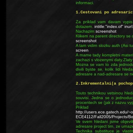
informaci.
1.Cestovani po adresaric
Za priklad vam davam vypis
dotazem.
intitle:"index.of" inur
Nachazim:
screenshot
Klikem na parent directory s
screenshot
A tam vidim slozku auth (Asi t
screen
A mame tady kompletni materia
zachazi s vlozenymi daty.Zlaty
Mozna se vam to zda jednoduc
divili byste se, kolik lidi hl
adresare a nad-adresare se n
2.Inkrementalni(a pochop
Touto technikou vetsinou hled
souvisi. Jedna se o jednodu
procentech se (jak z nazvu vyp
Priklad
http://users.ece.gatech.edu/
ECE4112/Fall2005/Projects/Bo
Ve svem hledani jsme objevi
adresare project tim, ze uma
Technika substituce je vla