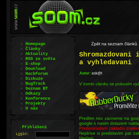
Homepage
Zpět na seznam článků
Články
Shromazdovani 
Aktuality
RSS ze světa
a vyhledavani
E-shop
Download
HackForum
Autor:
ask@t
Diskuze
BugTrack
V tomto clanku se pokusim vys
Seznam BT
Odkazy
Konference
Projekty
O nás
Predtim nez zacneme na goog
google s nasim dotazem nakla
.
Přihlášení
Predpokladam zakladni znalos
Nejdrive si predstavim par za
L
o
gin:
hledani.