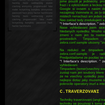
jsme pouzili je jedinecny, pr
hacking
heslo webhacking exploit
frazi i s vykricnikem a teckou 
cracking anonymity programování fake
Google si ovsem s nasim do
mailer lockpicking bumpkey anonymous
nezajimaji.Vsimnete si, ze (v d
password hack proxy hacker hackforums
mistech nenachazi ani jeden s
hacking heslo webhacking exploit
Nas zaklad tedy zredukujem a
cracking programování fake mailer
lockpicking bumpkey password hack
"! Interface's description. " ze
hacker
hackforums
Nase vyhledavani jsem sice
hledanych vysledku. Mnoho uz
zmeni v nem jen ta nastave
prostredich. Timpadem
zebra.conf.sample ulozeny "ziv
Na redukci se timpadem
zebra.conf.sample je r
Predpokladame ze pocitac se
"! Interface's description. "
vyhledavani.
Timpadem (temer)vsechny soubo
zustaji nam jen soubory ktere 
ze ne vsechny vysledky jsou t
nejlepsi dotaz jaky muzeme s
pokrocile operatory inurl a intex
C.TRAVERZOVANI
Techniky traverzovani (angl:t
techniky se pouzivaji k tomu 