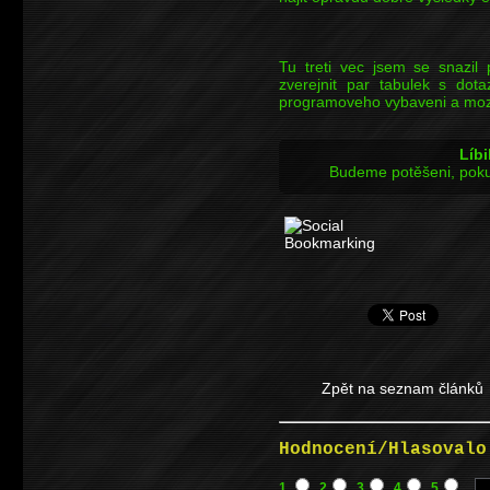
--->1.zkouset
--->2.upravo
--->3.vytezova
Tu treti vec jsem se snazil
zverejnit par tabulek s dota
programoveho vybaveni a mozna
Líbi
Budeme potěšeni, poku
Zpět na seznam článků
Hodnocení/Hlasovalo
1
2
3
4
5