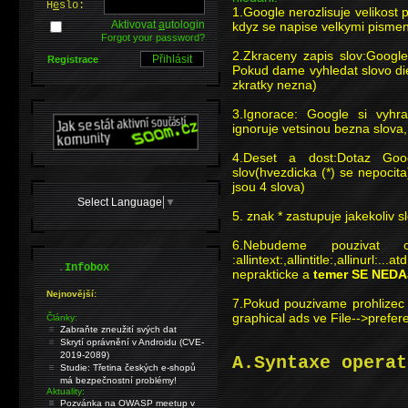
H
e
slo:
1.Google nerozlisuje velikost 
Aktivovat
a
utologin
kdyz se napise velkymi pisme
Forgot your password?
2.Zkraceny zapis slov:Google
Registrace
Pokud dame vyhledat slovo diet
zkratky nezna)
3.Ignorace: Google si vyhra
ignoruje vetsinou bezna slova, 
4.Deset a dost:Dotaz Go
slov(hvezdicka (*) se nepocit
jsou 4 slova)
Select Language
▼
5. znak * zastupuje jakekoliv s
6.Nebudeme pouzivat 
:allintext:,allintitle:,allin
.
Infobox
neprakticke a
temer SE NED
Nejnovější:
7.Pokud pouzivame prohlizec
graphical ads ve File-->prefer
Články:
Zabraňte zneužití svých dat
Skrytí oprávnění v Androidu (CVE-
2019-2089)
A.Syntaxe operat
Studie: Třetina českých e-shopů
má bezpečnostní problémy!
Aktuality:
Pozvánka na OWASP meetup v