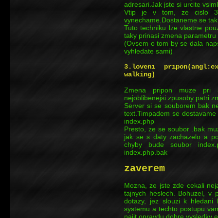
adresari.Jak jste si urcite vsi
Vtip je v tom, ze cislo 3
vynechame.Dostaneme se tak 
Tuto techniku lze vlastne pou
taky prinasi zmena parametru 
(Ovsem o tom by se dala naps
vyhledate sami)
3.loveni pripon(angl:e
walking)
Zmena pripon muze pri s
nejoblibenejsi zpusoby patri 
Server si se souborem bak ne
text.Timpadem se dostavame 
index.php
Presto, ze se soubor .bak muz
jak se s daty zachazelo a p
chyby bude soubor index.
index.php.bak
zaverem
Mozna, ze jste zde cekali nej
tajnych heslech. Bohuzel, v p
dotazy, jez slouzi k hledani 
systemu a techto postupu va
najit opravdu dobre vysledky ex