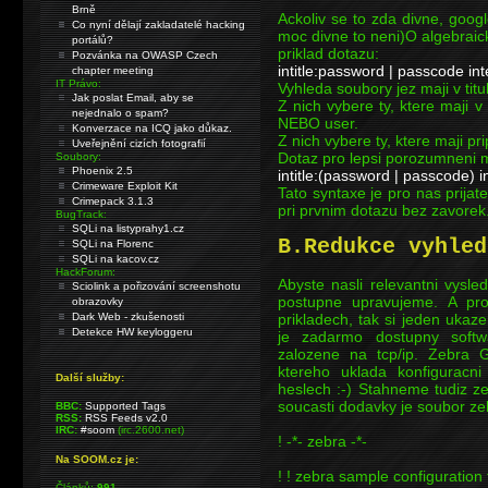
Brně
Ackoliv se to zda divne, goog
Co nyní dělají zakladatelé hacking
moc divne to neni)O algebraic
portálů?
priklad dotazu:
Pozvánka na OWASP Czech
intitle:password | passcode int
chapter meeting
IT Právo:
Vyhleda soubory jez maji v ti
Jak poslat Email, aby se
Z nich vybere ty, ktere maji 
nejednalo o spam?
NEBO user.
Konverzace na ICQ jako důkaz.
Z nich vybere ty, ktere maji pr
Uveřejnění cizích fotografií
Dotaz pro lepsi porozumneni
Soubory:
Phoenix 2.5
intitle:(password | passcode) i
Crimeware Exploit Kit
Tato syntaxe je pro nas prijate
Crimepack 3.1.3
pri prvnim dotazu bez zavorek.
BugTrack:
SQLi na listyprahy1.cz
B.Redukce vyhled
SQLi na Florenc
SQLi na kacov.cz
HackForum:
Abyste nasli relevantni vysle
Sciolink a pořizování screenshotu
postupne upravujeme. A pro
obrazovky
Dark Web - zkušenosti
prikladech, tak si jeden uk
Detekce HW keyloggeru
je zadarmo dostupny softwa
zalozene na tcp/ip. Zebra
ktereho uklada konfiguracni
Další služby:
heslech :-) Stahneme tudiz 
soucasti dodavky je soubor ze
BBC:
Supported Tags
RSS:
RSS Feeds v2.0
IRC:
#soom
(irc.2600.net)
! -*- zebra -*-
Na SOOM.cz je:
! ! zebra sample configuration f
Článků:
991