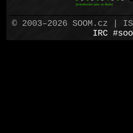
(známkování jako ve škole)
© 2003–2026 SOOM.cz | I
IRC #soo