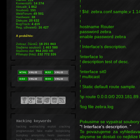
!
Komentářů:
14 274
!
Aktualit:
1 862
Souborů:
151
! $Id: zebra.conf.sample,v 1.
WebForum:
49 501
!
Hardware:
38
Diskuze:
20 632
!
BugTrack:
4 415
hostname Router
Reg. uživatelů:
16 427
password zebra
A proběhlo:
enable password zebra
!
Zobraz. článků:
18 251 863
! Interface's description.
Staženo souborů:
1 463 580
Staženo dat:
964 203
MB
!
Přístupy (hits):
232 772 326
!interface lo
! description test of desc.
!
!interface sit0
! multicast
!
! Static default route sample.
!
!ip route 0.0.0.0/0 203.181.89
!
!log file zebra.log
Hacking keywords
Pokusime se vypatrat soubor
"! Interface's description. "
hacking
webhacking exploit cracking
To povazujeme za vyhledavac
programování fake mailer lockpicking
bumpkey anonymity heslo password
abysme se dostali co nejblize
hack
hacker anonymous hackforums