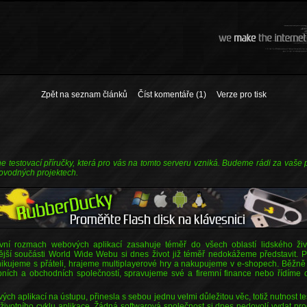
Zpět na seznam článků
Číst komentáře (1)
Verze pro tisk
line testovací příručky, která pro vás na tomto serveru vzniká. Budeme rádi za vaše
provodných projektech.
ní rozmach webových aplikací zasahuje téměř do všech oblastí lidského živ
ější součásti World Wide Webu si dnes život již téměř nedokážeme představit. 
kujeme s přáteli, hrajeme multiplayerové hry a nakupujeme v e-shopech. Běžně
bních a obchodních společností, spravujeme své a firemní finance nebo řídíme c
ch aplikací na ústupu, přinesla s sebou jednu velmi důležitou věc, totiž nutnost te
 životního cyklu aplikace. Žádná softwarová společnost si dnes nedovolí vydat p