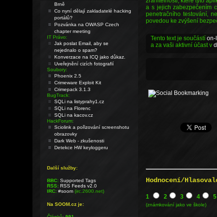
zranitelnosti, které tyto a
Brně
a s jejich zabezpečením co
Co nyní dělají zakladatelé hacking
penetračního testování, ne
portálů?
povedou ke zvýšení bezpečn
Pozvánka na OWASP Czech
chapter meeting
IT Právo:
Tento text je součástí
on-l
Jak poslat Email, aby se
a za vaši aktivní účast v
d
nejednalo o spam?
Konverzace na ICQ jako důkaz.
Uveřejnění cizích fotografií
Soubory:
Phoenix 2.5
Crimeware Exploit Kit
Crimepack 3.1.3
BugTrack:
SQLi na listyprahy1.cz
SQLi na Florenc
SQLi na kacov.cz
HackForum:
Sciolink a pořizování screenshotu
obrazovky
Dark Web - zkušenosti
Detekce HW keyloggeru
Další služby:
Hodnocení/Hlasoval
BBC:
Supported Tags
RSS:
RSS Feeds v2.0
IRC:
#soom
(irc.2600.net)
1
2
3
4
5
Na SOOM.cz je:
(známkování jako ve škole)
Článků:
991