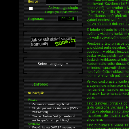
H
e
slo:
otestování. Každému totiž 
Aktivovat
a
utologin
nebo z něj samovolně mizí
software vypustila, by mu
Forgot your password?
několikanásobně překročit 
Registrace
vydání neotestovaného soft
mít za následek dokonce i z
Z tohoto důvodu je běžnou
ověřeny všechny funkční i
tak vedle vývojového odděl
Přestože v této příručce 
tuto oblast příliš detailně.
povědomí v oblasti testován
česká vydavatelství tak m
českých knihkupectví totiž 
kladen stále větší důraz. 
Select Language
▼
zmíněno, spravují dnes a
nejdůvěrnějších oblastí l
jedním z hlavních požadav
Velkou část práce v tomto
.
Infobox
a zveřejňuje informace o 
nejrůznější nástroje usna
Nejnovější:
příruček, které na stránká
verzi.
Články:
Tato testovací příručka od
Zabraňte zneužití svých dat
textu částečně vycházet. P
Skrytí oprávnění v Androidu (CVE-
příručky obohacen i o tako
2019-2089)
na jakou jste možná zvyk
Studie: Třetina českých e-shopů
vhodnější.
má bezpečnostní problémy!
Aktuality:
Tato publikace si klade z
Pozvánka na OWASP meetup v