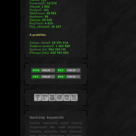
Komentářů:
14 274
Aktualit:
1 862
Souborů:
151
WebForum:
49 501
Hardware:
38
Diskuze:
20 632
BugTrack:
4 415
Reg. uživatelů:
16 427
A proběhlo:
Zobraz. článků:
18 251 618
Staženo souborů:
1 463 580
Staženo dat:
964 203
MB
Přístupy (hits):
232 763 083
Hacking keywords
hacking
webhacking exploit cracking
programování fake mailer lockpicking
bumpkey anonymity heslo password
hack
hacker anonymous hackforums