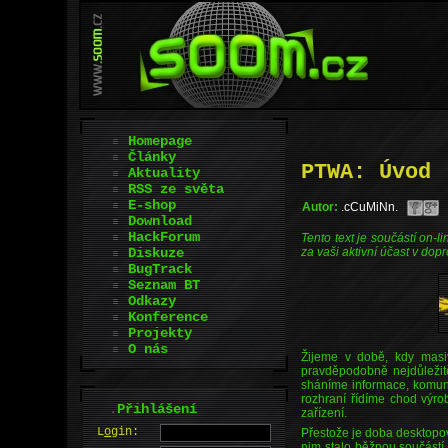
Homepage
Články
PTWA: Úvod
Aktuality
RSS ze světa
E-shop
Autor:
.cCuMiNn.
Download
HackForum
Tento text je součástí on-
Diskuze
za vaši aktivní účast v do
BugTrack
Seznam BT
Odkazy
Konference
Projekty
O nás
Žijeme v době, kdy masiv
pravděpodobně nejdůležit
sháníme informace, komuni
rozhraní řídíme chod výro
.
Přihlášení
zařízení.
L
o
gin:
Přestože je doba desktopový
nim stalo běžnou součástí