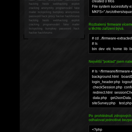
created 0 fifos
hacking
heslo webhacking exploit
File system sucessfully e
cracking anonymity programování fake
MKFS="./src/others/squa
mailer lockpicking bumpkey anonymous
password hack proxy hacker hackforums
hacking heslo webhacking exploit
Rozbalený firmware vícemé
cracking programování fake mailer
u těchto zařízení bývá.
lockpicking bumpkey password hack
hacker
hackforums
# cd ../firmware-extracted
# ls
bin dev etc home lib li
Největší "poklad" jsem nale
# ls ~/firmware/firmwar
background.html boar
login_header.php logo
checkSession.php co
redirect.html session
data.php getJsonData.p
siteSurvey.php test.ph
Po prohlédnutí zdrojovýc
odhalovat jednotlivé bezpe
<?php