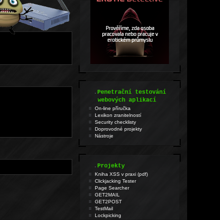
.
Penetrační testování
webových aplikací
On-line příručka
Lexikon zranitelností
Security checklisty
Doprovodné projekty
Nástroje
.
Projekty
Kniha XSS v praxi (pdf)
Clickjacking Tester
Page Searcher
GET2MAIL
GET2POST
TestMail
Lockpicking