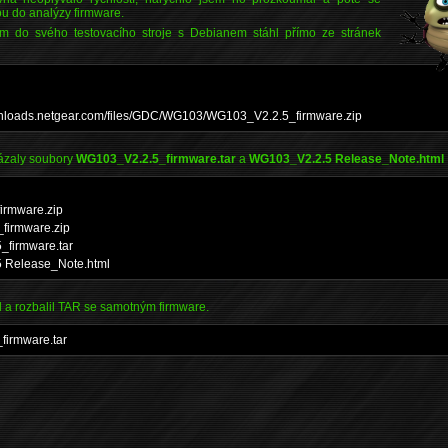
ou do analýzy firmware.
sem do svého testovacího stroje s Debianem stáhl přímo ze stránek
ownloads.netgear.com/files/GDC/WG103/WG103_V2.2.5_firmware.zip
kázaly soubory
WG103_V2.2.5_firmware.tar
a
WG103_V2.2.5 Release_Note.html
irmware.zip
firmware.zip
_firmware.tar
5 Release_Note.html
l a rozbalil TAR se samotným firmware.
firmware.tar