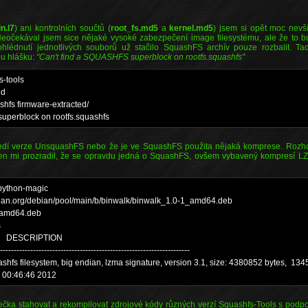
n.l7
) ani kontrolních součtů (
root_fs.md5
a
kernel.md5
) jsem si opět moc nevš
Neočekával jsem sice nějaké vysoké zabezpečení image filesystému, ale že to 
ohlédnutí jednotlivých souborů už stačilo SquashFS archív pouze rozbalit. T
u hlášku:
"Can't find a SQUASHFS superblock on rootfs.squashfs"
s-tools
ed
shfs firmware-extracted/
uperblock on rootfs.squashfs
edí verze UnsquashFS nebo že je ve SquashFS použita nějaká komprese. Rozhod
en mi prozradil, že se opravdu jedná o SquashFS, ovšem vybavený kompresí 
 python-magic
debian.org/debian/pool/main/b/binwalk/binwalk_1.0-1_amd64.deb
1_amd64.deb
s
ESCRIPTION
----------------------------------------------------------------------
tem, big endian, lzma signature, version 3.1, size: 4380852 bytes, 1345 i
20 00:46:46 2012
olečka stahovat a rekompilovat zdrojové kódy různých verzí Squashfs-Tools s pod