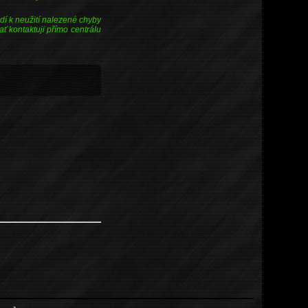
í k neužití nalezené chyby
ť kontaktuji přímo centrálu