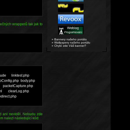
ečných wrapperů tak jak to
» Bannery našeho portálu
» Wallpapery našeho portálu
» Chybí zde Váš banner?
nclude linktest.php
ckupConfig.php body.php
 packetCapture.php
.html clearLog.php
edirect.php
d ani neviděl. Nebudu zde
m nalezl následující kód: