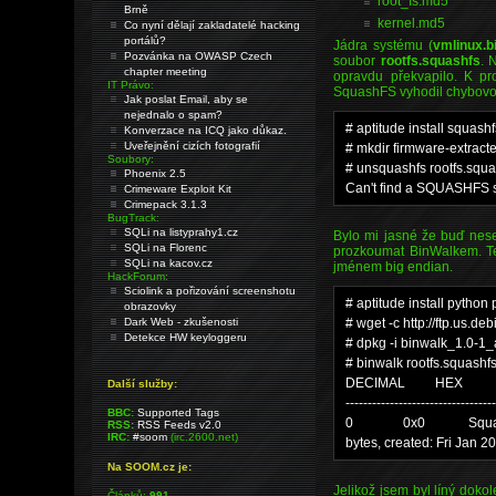
root_fs.md5
Brně
kernel.md5
Co nyní dělají zakladatelé hacking
portálů?
Jádra systému (
vmlinux.bi
Pozvánka na OWASP Czech
soubor
rootfs.squashfs
. 
chapter meeting
opravdu překvapilo. K pr
IT Právo:
SquashFS vyhodil chybovo
Jak poslat Email, aby se
nejednalo o spam?
# aptitude install squashf
Konverzace na ICQ jako důkaz.
Uveřejnění cizích fotografií
# mkdir firmware-extract
Soubory:
# unsquashfs rootfs.squa
Phoenix 2.5
Can't find a SQUASHFS s
Crimeware Exploit Kit
Crimepack 3.1.3
BugTrack:
SQLi na listyprahy1.cz
Bylo mi jasné že buď nes
SQLi na Florenc
prozkoumat BinWalkem. T
SQLi na kacov.cz
jménem big endian.
HackForum:
Sciolink a pořizování screenshotu
# aptitude install python
obrazovky
Dark Web - zkušenosti
# wget -c http://ftp.us.
Detekce HW keyloggeru
# dpkg -i binwalk_1.0-
# binwalk rootfs.squashf
DECIMAL HEX D
Další služby:
---------------------------------
BBC:
Supported Tags
0 0x0 Squashfs filesys
RSS:
RSS Feeds v2.0
IRC:
#soom
(irc.2600.net)
bytes, created: Fri Jan 
Na SOOM.cz je:
Jelikož jsem byl líný dok
Článků:
991