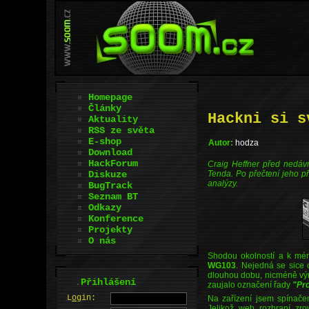
Homepage
Články
Hackni si s
Aktuality
RSS ze světa
E-shop
Autor:
hodza
Download
HackForum
Craig Heffner před nedávn
Diskuze
Tenda. Po přečtení jeho pří
analýzy.
BugTrack
Seznam BT
Odkazy
Konference
Projekty
O nás
Shodou okolností a k mém
WG103
. Nejedná se sice 
dlouhou dobu, nicméně výr
.
Přihlášení
zaujalo označení řady
"Pr
L
o
gin:
Na zařízení jsem spínačem
Jelikož web rozhraní zro