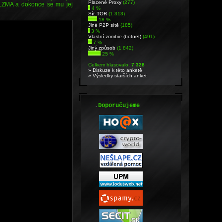
Placené Proxy
(277)
u LZMA a dokonce se mu jej
4 %
Síť TOR
(1 313)
18 %
Jiné P2P sítě
(185)
3 %
Vlastní zombie (botnet)
(491)
7 %
Jiný způsob
(1 842)
25 %
Celkem hlasovalo:
7 328
» Diskuze k této anketě
» Výsledky starších anket
.
Doporučujeme