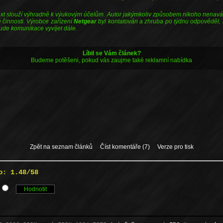
xt slouží výhradně k výukovým účelům. Autor jakýmkoliv způsobem nikoho nenavád
é činnosti. Výrobce zařízení
Netgear
byl kontatován a zhruba po týdnu odpověděl, a
bude komunikace vyvíjet dále.
Líbil se Vám článek?
Budeme potěšeni, pokud vás zaujme také reklamní nabídka
Zpět na seznam článků
Číst komentáře (7)
Verze pro tisk
o: 1.48/58