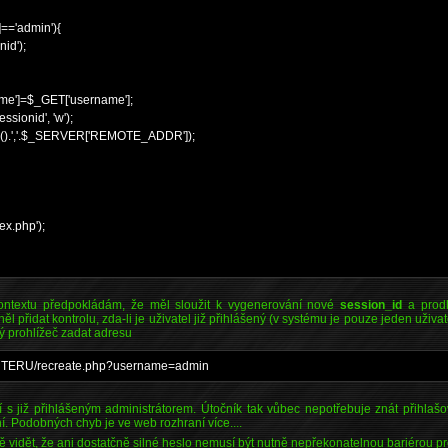
='admin'){
id');
]=$_GET['username'];
ionid', 'w');
().','.$_SERVER['REMOTE_ADDR']);
x.php');
ontextu předpokládám, že měl sloužit k vygenerování nové
session_id
a prodl
 přidat kontrolu, zda-li je uživatel již přihlášený (v systému je pouze jeden uživat
ý prohlížeč zadat adresu
UTERU/recreate.php?username=admin
 s již přihlášeným administrátorem. Útočník tak vůbec nepotřebuje znát přihlašo
í. Podobných chyb je ve web rozhraní více....
ě vidět, že ani dostatčně silné heslo nemusí být nutně nepřekonatelnou bariérou p