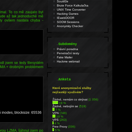
Soutěže
Brute Force Kalkulačka
UNIX Time Converter
ímal. To co mě zaujalo byl
Hacking Games
bude až tak jednoduché mě
IEwebDOOR
ady ovšem nastala chyba -
SOOM Sessions
Anonymity Checker
.
Subdomény
Právní poradna
Penetrační testy
Fake Mailer
Hackme webmail
l jsem se tedy filesystém
LZMA + drobným problémem
.
Anketa
Které anonymizační služby
nejčastěji využíváte?
Źádné, nemám co skrývat
(1 356)
19 %
Žádné, nebojím se
(519)
7 %
nodes, blocksize: 65536
VPN
(746)
10 %
VPS
(263)
4 %
Free Proxy
(336)
5 %
porou LZMA, šáhnul jsem po