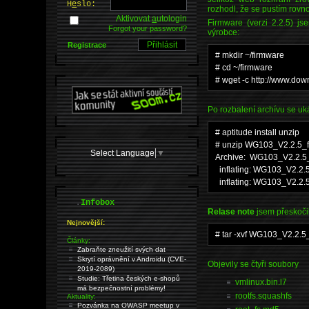
H
e
slo:
rozhodl, že se pustím rovn
Aktivovat
a
utologin
Firmware (verzi 2.2.5) j
Forgot your password?
výrobce:
Registrace
# mkdir ~/firmware
# cd ~/firmware
# wget -c http://www.d
Po rozbalení archívu se u
# aptitude install unzip
# unzip WG103_V2.2.5_f
Select Language
▼
Archive: WG103_V2.2.5_
inflating: WG103_V2.2.5
inflating: WG103_V2.2.
.
Infobox
Relase note
jsem přeskoči
Nejnovější:
# tar -xvf WG103_V2.2.5_
Články:
Zabraňte zneužití svých dat
Skrytí oprávnění v Androidu (CVE-
Objevily se čtyři soubory
2019-2089)
Studie: Třetina českých e-shopů
vmlinux.bin.l7
má bezpečnostní problémy!
rootfs.squashfs
Aktuality:
Pozvánka na OWASP meetup v