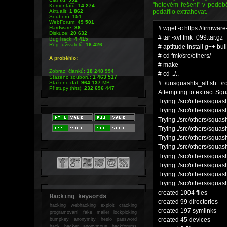
"hotovém řešení" v podobě
Komentářů:
14 274
Aktualit:
1 862
podařilo extrahovat.
Souborů:
151
WebForum:
49 501
Hardware:
38
# wget -c https://firmwar
Diskuze:
20 632
# tar -xvf fmk_099.tar.gz
BugTrack:
4 415
Reg. uživatelů:
16 426
# aptitude install g++ bu
# cd fmk/src/others/
A proběhlo:
# make
Zobraz. článků:
18 248 994
# cd ../..
Staženo souborů:
1 463 517
Staženo dat:
964 137
MB
# ./unsquashfs_all.sh ../r
Přístupy (hits):
232 696 447
Attempting to extract Squ
Trying ./src/others/squas
Trying ./src/others/squa
Trying ./src/others/squa
Trying ./src/others/squas
Trying ./src/others/squas
Trying ./src/others/squa
Trying ./src/others/squa
Trying ./src/others/squas
Trying ./src/others/squas
Trying ./src/others/squa
created 1004 files
Hacking keywords
created 99 directories
hacking
webhacking exploit cracking
created 197 symlinks
programování fake mailer lockpicking
created 45 devices
bumpkey anonymity heslo password
hack
hacker anonymous hackforums