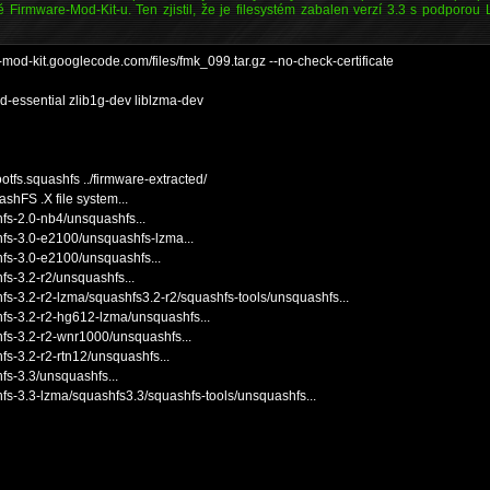
 Firmware-Mod-Kit-u. Ten zjistil, že je filesystém zabalen verzí 3.3 s podporo
e-mod-kit.googlecode.com/files/fmk_099.tar.gz --no-check-certificate
ild-essential zlib1g-dev liblzma-dev
ootfs.squashfs ../firmware-extracted/
ashFS .X file system...
hfs-2.0-nb4/unsquashfs...
shfs-3.0-e2100/unsquashfs-lzma...
shfs-3.0-e2100/unsquashfs...
hfs-3.2-r2/unsquashfs...
hfs-3.2-r2-lzma/squashfs3.2-r2/squashfs-tools/unsquashfs...
shfs-3.2-r2-hg612-lzma/unsquashfs...
shfs-3.2-r2-wnr1000/unsquashfs...
hfs-3.2-r2-rtn12/unsquashfs...
hfs-3.3/unsquashfs...
shfs-3.3-lzma/squashfs3.3/squashfs-tools/unsquashfs...