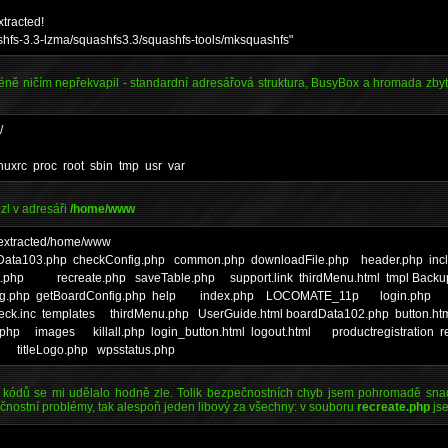
xtracted!
shfs-3.3-lzma/squashfs3.3/squashfs-tools/mksquashfs"
ně ničím nepřekvapil - standardní adresářová struktura, BusyBox a hromada zbyt
/
nuxrc proc root sbin tmp usr var
zl v adresáři
/home/www
e-extracted/home/www
dData103.php checkConfig.php common.php downloadFile.php header.php i
ut.php recreate.php saveTable.php support.link thirdMenu.html tmpl Ba
nfig.php getBoardConfig.php help index.php LOCOMATE_11p login.php
Check.inc templates thirdMenu.php UserGuide.html boardData102.php button
hp images killall.php login_button.html logout.html productregistration r
p titleLogo.php wpsstatus.php
h kódů se mi udělalo hodně zle. Tolik bezpečnostních chyb jsem pohromadě sna
čnostní problémy, tak alespoň jeden libový za všechny: v souboru
recreate.php
jse