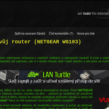
Zpět na seznam článků
Číst komentáře (7)
Verze pro tisk
vůj router (NETGEAR WG103)
em informoval veřejnost o zadních vrátkách u vybraných routerů D-Link a násl
spěvků mě zajímalo, jak si v tomto ohledu stojí i další výrobci a tak jsem se rozh
u štěstí se mi na stole objevil bezdrátový Access Point
NETGEAR
o žádnou horkou novinku na trhu - zařízení je vyráběno již poměrně
obce k němu pokud se nepletu poskytuje doživotní záruku a navíc mě
oSafe"
který ve mě evokoval "pocit ještě většího bezpečí"...
 reset provedl obnovu do továrního nastavení a počal jej testovat.
vna neoplývalo rychlostí, narychlo jsem ho prozkoumal a poté se