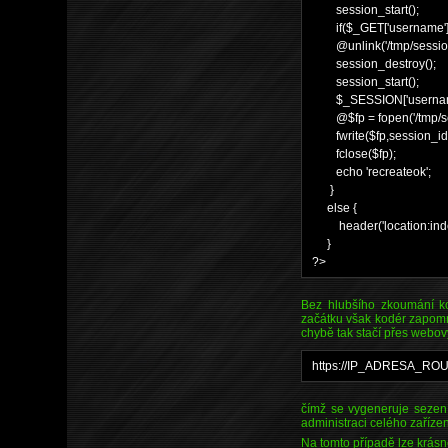
session_start();
if($_GET['username']=
@unlink('/tmp/session
session_destroy();
session_start();
$_SESSION['username'
@$fp = fopen('/tmp/sess
fwrite($fp,session_id
fclose($fp);
echo 'recreateok';
}
else {
header('location:inde
}
?>
Bez hlubšího zkoumání k
začátku však kodér zapomněl
chybě tak stačí přes webov
https://IP_ADRESA_RO
čímž se vygeneruje sezení
administraci celého zařízen
Na tomto případě lze krásn