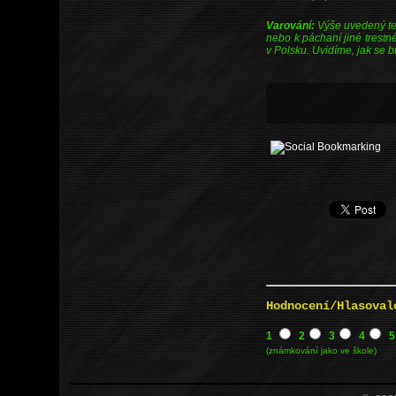
Varování:
Výše uvedený te
nebo k páchaní jiné trestn
v Polsku. Uvidíme, jak se 
Hodnocení/Hlasoval
1
2
3
4
5
(známkování jako ve škole)