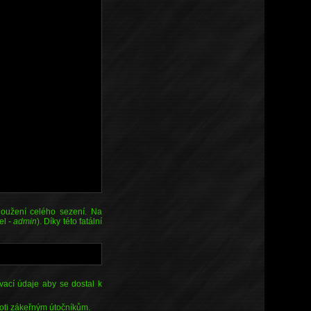
oužení celého sezení. Na
el -
admin
). Díky této fatální
vací údaje aby se dostal k
roti zákeřným útočníkům.