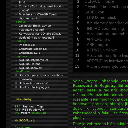
DEFAULT nopre
Brně
# výchozí boot volba je
Co nyní dělají zakladatelé hacking
portálů?
LABEL kon
Pozvánka na OWASP Czech
LINUX memdisk
chapter meeting
IT Právo:
# budeme předstírat vir
Jak poslat Email, aby se
INITRD bootmbr.img
nejednalo o spam?
# ze souboru bootmbr
Konverzace na ICQ jako důkaz.
Uveřejnění cizích fotografií
APPEND raw
Soubory:
LABEL nopre
Phoenix 2.5
Crimeware Exploit Kit
KERNEL vmlinuz
Crimepack 3.1.3
# zavedeme přímo linux
BugTrack:
SQLi na listyprahy1.cz
APPEND rw initrd=initrd
SQLi na Florenc
# a připojíme tyto boo
SQLi na kacov.cz
HackForum:
Sciolink a pořizování screenshotu
obrazovky
Volba
„nopre“
obsahuje verz
Dark Web - zkušenosti
Password & Registry Edito
Detekce HW keyloggeru
editaci hesel a registrů libo
režimu. Protože interaktivita
rozsáhle jsem modifikoval obs
Další služby:
bootovací partition, připojily 
BBC:
Supported Tags
došlo k vypnutí standardní
RSS:
RSS Feeds v2.0
zabezpečení o faktu, že firew
IRC:
#soom
(irc.2600.net)
plochy.
Na SOOM.cz je:
Poté je zobrazena hláška infor
Článků:
991