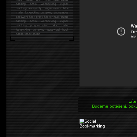
hacking
heslo webhacking exploit
cracking anonymity programování fake
mailer lockpicking bumpkey anonymous
password hack proxy hacker hackforums
hacking heslo webhacking exploit
cracking programování fake mailer
lockpicking bumpkey password hack
hacker
hackforums
Líbi
Budeme potěšeni, poku