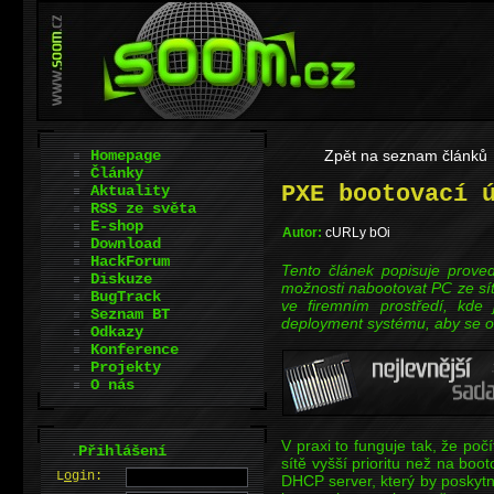
Homepage
Zpět na seznam článků
Články
PXE bootovací 
Aktuality
RSS ze světa
E-shop
Autor:
cURLy bOi
Download
HackForum
Tento článek popisuje prove
Diskuze
možnosti nabootovat PC ze síť
BugTrack
ve firemním prostředí, kde 
Seznam BT
deployment systému, aby se om
Odkazy
Konference
Projekty
O nás
V praxi to funguje tak, že po
.
Přihlášení
sítě vyšší prioritu než na boo
L
o
gin:
DHCP server, který by poskytn