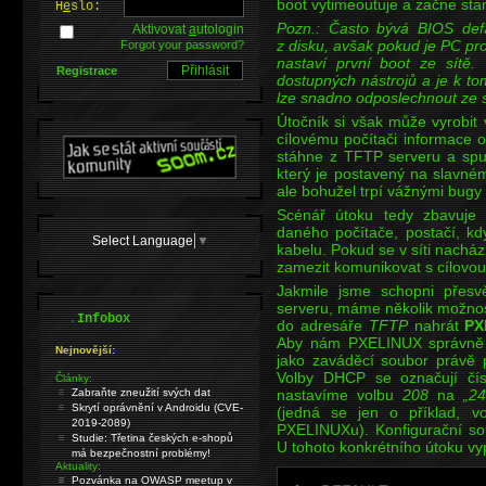
boot vytimeoutuje a začne sta
H
e
slo:
Pozn.: Často bývá BIOS defa
Aktivovat
a
utologin
z disku, avšak pokud je PC p
Forgot your password?
nastaví první boot ze sít
Registrace
dostupných nástrojů a je k t
lze snadno odposlechnout ze s
Útočník si však může vyrobit
cílovému počítači informace o
stáhne z TFTP serveru a spu
který je postavený na slavn
ale bohužel trpí vážnými bugy 
Scénář útoku tedy zbavuje ú
daného počítače, postačí, k
Select Language
▼
kabelu. Pokud se v síti nachá
zamezit komunikovat s cílovou 
Jakmile jsme schopni přesvě
serveru, máme několik možností
.
Infobox
do adresáře
TFTP
nahrát
PX
Aby nám PXELINUX správně 
Nejnovější:
jako zaváděcí soubor právě px
Volby DHCP se označují čí
Články:
Zabraňte zneužití svých dat
nastavíme volbu
208
na
„24
Skrytí oprávnění v Androidu (CVE-
(jedná se jen o příklad, v
2019-2089)
PXELINUXu). Konfigurační s
Studie: Třetina českých e-shopů
U tohoto konkrétního útoku v
má bezpečnostní problémy!
Aktuality:
Pozvánka na OWASP meetup v