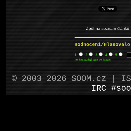
Zpět na seznam článků
Hodnocení/Hlasovalo
1
2
3
4
5
(známkování jako ve škole)
© 2003–2026 SOOM.cz | I
IRC #soo