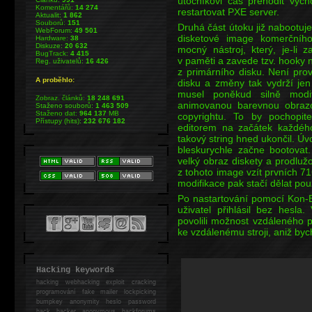
útočníkovi čas přehodit výc
Komentářů:
14 274
restartovat PXE server.
Aktualit:
1 862
Souborů:
151
Druhá část útoku již nabootuj
WebForum:
49 501
disketové image komerčníh
Hardware:
38
Diskuze:
20 632
mocný nástroj, který, je-li
BugTrack:
4 415
v paměti a zavede tzv. hooky 
Reg. uživatelů:
16 426
z primárního disku. Není pr
A proběhlo:
disku a změny tak vydrží jen
musel poněkud silně modif
Zobraz. článků:
18 248 691
animovanou barevnou obraz
Staženo souborů:
1 463 509
Staženo dat:
964 137
MB
copyrightu. To by pochopit
Přístupy (hits):
232 676 182
editorem na začátek každéh
takový string hned ukončil. Ú
bleskurychle začne bootovat
velký obraz diskety a prodluž
z tohoto image vzít prvních 7
modifikace pak stačí dělat pou
Po nastartování pomocí Kon-B
uživatel přihlásil bez hesl
povolili možnost vzdáleného p
ke vzdálenému stroji, aniž by
Hacking keywords
hacking
webhacking exploit cracking
programování fake mailer lockpicking
bumpkey anonymity heslo password
hack
hacker anonymous hackforums