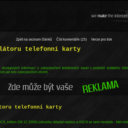
Zpět na seznam článků
Číst komentáře (25)
Verze pro tisk
látoru telefonní karty
ě dostupných informací o zabezpečení telefonních karet v podobě krátkého člá
sti jak toto zabezpečení zlomit,
toru telefonní karty
I_editon (08.12.2009) (obrazky vkladat nejdou a ASCII se sem nevejde - fakt netu