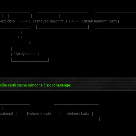
_______________ ________________________ ___________________
| | | | |
8b číslo | ===> | Hashovací algoritmus | <=== | Obsah telefonní karty |
_______________| |________________________| |___________________
_||_
\ /
_____\/_______
| |
6b výsledek |
_______________|
ošle kartě stejné náhodné číslo (
challenge
)
________________ _____________________
| | |
 automat | ==== Náhodné číslo ===> | Telefonní karta |
________________| |_____________________|