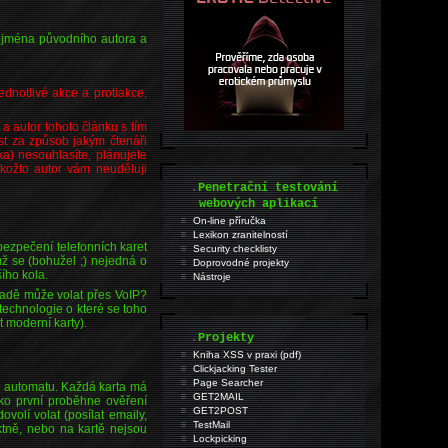
 jména původního autora a
ednotlivé akce a protiakce,
a autor tohoto článku s tím
st za způsob jakým čtenáři
a) nesouhlasíte, plánujete
akožto autor vám neuděluji
.
Penetrační testování
webových aplikací
On-line příručka
Lexikon zranitelností
bezpečení telefonních karet
Security checklisty
mž se (bohužel ;) nejedná o
Doprovodné projekty
ího kola.
Nástroje
padě může volat přes VoIP?
technologie o které se toho
 moderní karty).
.
Projekty
Kniha XSS v praxi (pdf)
Clickjacking Tester
Page Searcher
ího automatu. Každá karta má
GET2MAIL
ko první proběhne ověření
GET2POST
olí volat (posílat emaily,
TestMail
ktně, nebo na kartě nejsou
Lockpicking