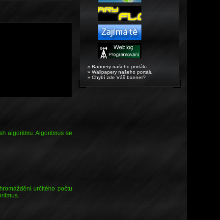
» Bannery našeho portálu
» Wallpapery našeho portálu
» Chybí zde Váš banner?
sh algoritmu. Algoritmus se
hromáždění určitého počtu
oritmus.