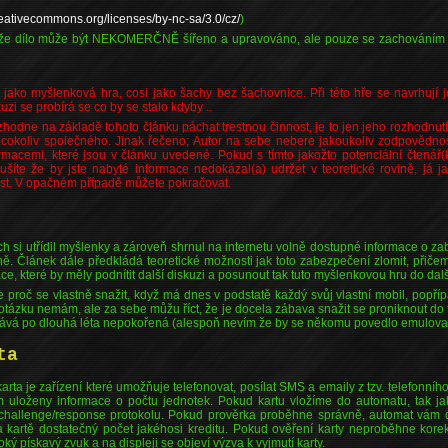
creativecommons.org/licenses/by-nc-sa/3.0/cz/
)
 že dílo může být NEKOMERČNĚ šířeno a upravováno, ale pouze se zachováním
 jako myšlenková hra, cosi jako šachy bez šachovnice. Při této hře se navrhují j
uzi se probírá se co by se stalo kdyby ..
hodne na základě tohoto článku páchat trestnou činnost, je to jen jeho rozhodnutí 
cokoliv společného. Jinak řečeno; Autor na sebe nebere jakoukoliv zodpovědno
rmacemi, které jsou v článku uvedené. Pokud s tímto jakožto potenciální čtenář(k
ušíte že by jste nabyté informace nedokázal(a) udržet v teoretické rovině, já j
číst. V opačném případě můžete pokračovat.
ch si utřídil myšlenky a zároveň shrnul na internetu volně dostupné informace o za
ně. Článek dále předkládá teoretické možnosti jak toto zabezpečení zlomit, přiče
e, které by měly podnítit další diskuzi a posunout tak tuto myšlenkovou hru do dalš
roč se vlastně snažit, když má dnes v podstatě každý svůj vlastní mobil, popří
ázku nemám, ale za sebe můžu říct, že je docela zábava snažit se proniknout do 
stává po dlouhá léta nepokořená (alespoň nevím že by se někomu povedlo emulovat
ta
 karta je zařízení které umožňuje telefonovat, posílat SMS a emaily z tzv. telefonn
uloženy informace o počtu jednotek. Pokud kartu vložíme do automatu, tak ja
v challenge/response protokolu. Pokud prověrka proběhne správně, automat vám dov
 kartě dostatečný počet jakéhosi kreditu. Pokud ověření karty neproběhne kore
ký pískavý zvuk a na displeji se objeví výzva k vyjmutí karty.