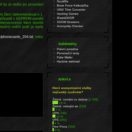
Soutěže
li by je nešlo po provolání
Brute Force Kalkulačka
UNIX Time Converter
Hacking Games
m čtení dekrementoval o 1.
IEwebDOOR
t, popřípadě z EEPROM pamětí
SOOM Sessions
ikroprocesor, který dovolil
Anonymity Checker
nil ověřit jestli je karta
in/phonecards_204.txt
, nebo
.
Subdomény
Právní poradna
Penetrační testy
Fake Mailer
Hackme webmail
.
Anketa
Které anonymizační služby
nejčastěji využíváte?
Źádné, nemám co skrývat
(1 356)
19 %
Žádné, nebojím se
(519)
7 %
VPN
(746)
10 %
VPS
(263)
4 %
Free Proxy
(336)
5 %