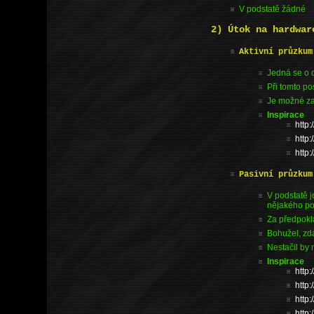
V podstatě žádné
2) Útok na hardwar
Aktivní průzkum
Jedná se o o
Při tomto p
Je možné za
Inspirace
http
http:
http
Pasivní průzkum
V podstatě j
nějakého po
Za předpokl
Bohužel, zd
Nestačil by 
Inspirace
http
http
http
http