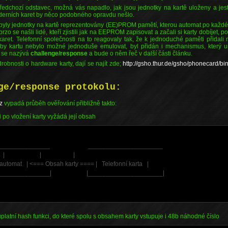
ředchozí odstavec, možná vás napadlo, jak jsou jednotky na kartě uloženy a jest
oderních karet by něco podobného opravdu nešlo.
yly jednotky na kartě reprezentovány (EE)PROM pamětí, kterou automat po každé
rzo se našli lidé, kteří zjistili jak na EEPROM zapisovat a začali si karty dobíje
aret. Telefonní společnosti na to reagovaly tak, že k jednoduché paměti přidali m
Aby kartu nebylo možné jednoduše emulovat, byl přidán i mechanismus, který umož
 se nazývá
challenge/response
a bude o něm řeč v další části článku.
obnosti o hardware karty, dají se najít zde;
http://gsho.thur.de/gsho/phonecard/b
ge/response protokolu:
z
vypadá průběh ověřování přibližně takto:
i po vložení karty vyžádá její obsah
________________ _____________________
| | |
 automat | <=== Obsah karty ==== | Telefonní karta |
________________| |_____________________|
latní hash funkci, do které spolu s obsahem karty vstupuje i 48b náhodné číslo