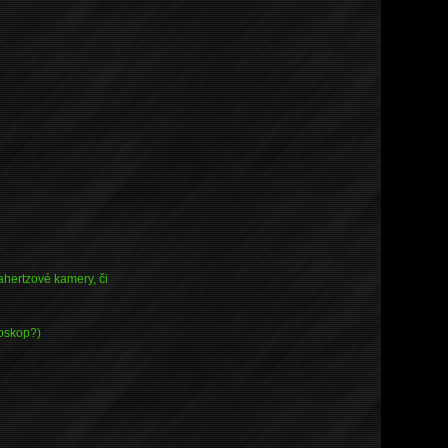
ahertzové kamery, či
roskop?)