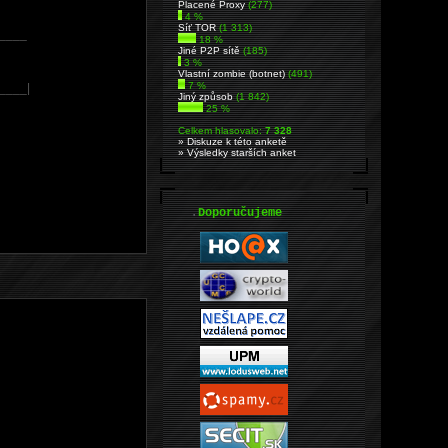
Placené Proxy
(277)
4 %
Síť TOR
(1 313)
____
18 %
Jiné P2P sítě
(185)
3 %
Vlastní zombie (botnet)
(491)
7 %
____|
Jiný způsob
(1 842)
25 %
Celkem hlasovalo:
7 328
» Diskuze k této anketě
» Výsledky starších anket
.
Doporučujeme