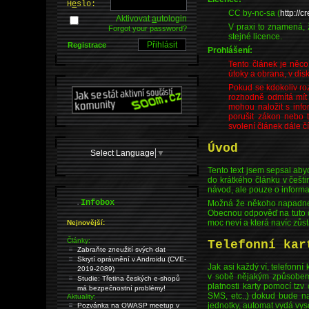
H
e
slo:
CC by-nc-sa (
http://
Aktivovat
a
utologin
V praxi to znamená,
Forgot your password?
stejné licence.
Registrace
Prohlášení:
Tento článek je něco
útoky a obrana, v disk
Pokud se kdokoliv roz
rozhodně odmítá mít 
mohou naložit s info
porušit zákon nebo t
svolení článek dále 
Úvod
Select Language
▼
Tento text jsem sepsal aby
do krátkého článku v češti
návod, ale pouze o informac
.
Infobox
Možná že někoho napadne p
Obecnou odpověď na tuto ot
moc neví a která navíc zů
Nejnovější:
Články:
Telefonní kar
Zabraňte zneužití svých dat
Skrytí oprávnění v Androidu (CVE-
Jak asi každý ví, telefonní
2019-2089)
v sobě nějakým způsobem 
Studie: Třetina českých e-shopů
platnosti karty pomocí tz
má bezpečnostní problémy!
SMS, etc..) dokud bude na
Aktuality:
jednotky, automat vydá vyso
Pozvánka na OWASP meetup v