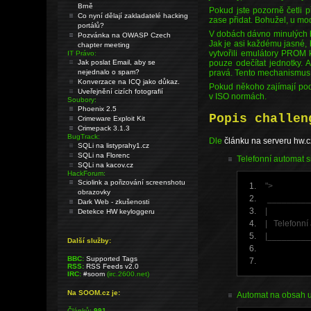
Brně
Pokud jste pozorně četli p
Co nyní dělají zakladatelé hacking
zase přidat. Bohužel, u m
portálů?
V dobách dávno minulých b
Pozvánka na OWASP Czech
Jak je asi každému jasné, b
chapter meeting
vytvořili emulátory PROM k
IT Právo:
Jak poslat Email, aby se
pouze odečítat jednotky. 
nejednalo o spam?
pravá. Tento mechanismus
Konverzace na ICQ jako důkaz.
Pokud někoho zajímají podr
Uveřejnění cizích fotografií
v ISO normách.
Soubory:
Phoenix 2.5
Popis challen
Crimeware Exploit Kit
Crimepack 3.1.3
BugTrack:
Dle
článku na serveru hw.c
SQLi na listyprahy1.cz
SQLi na Florenc
Telefonní automat s
SQLi na kacov.cz
HackForum:
Sciolink a pořizování screenshotu
">
obrazovky
_______
Dark Web - zkušenosti
| 
Detekce HW keyloggeru
| Telefonní
|_______
Další služby:
BBC:
Supported Tags
RSS:
RSS Feeds v2.0
IRC:
#soom
(irc.2600.net)
Na SOOM.cz je:
Automat na obsah up
Článků:
991