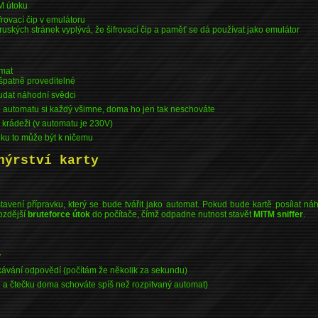
M útoku
frovací čip v emulátoru
ruských stránek vyplývá, že šifrovací čip a paměť se dá používat jako emulátor
omat
 špatně proveditelné
dat náhodní svědci
automatu si každý všimne, doma ho jen tak neschováte
 krádeži (v automatu je 230V)
ku to může být k ničemu
nýrství karty
tavení přípravku, který se bude tvářit jako automat. Pokud bude kartě posílat ná
ozdější
bruteforce útok
do počítače, čímž odpadne nutnost stavět
MITM sniffer
.
y
skávání odpovědí (počítám že několik za sekundu)
 a čtečku doma schováte spíš než rozpitvaný automat)