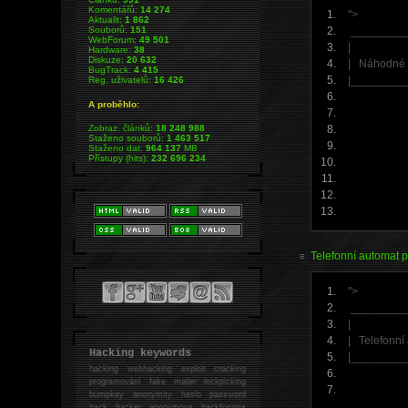
Komentářů:
14 274
">
Aktualit:
1 862
________
Souborů:
151
WebForum:
49 501
| 
Hardware:
38
Diskuze:
20 632
| Náhodné 4
BugTrack:
4 415
|________
Reg. uživatelů:
16 426
A proběhlo:
___
Zobraz. článků:
18 248 988
Staženo souborů:
1 463 517
Staženo dat:
964 137
MB
Přístupy (hits):
232 696 234
| 1
|__
Telefonní automat p
">
_______
| 
| Telefonní
Hacking keywords
|_______
hacking
webhacking exploit cracking
programování fake mailer lockpicking
bumpkey anonymity heslo password
hack
hacker anonymous hackforums