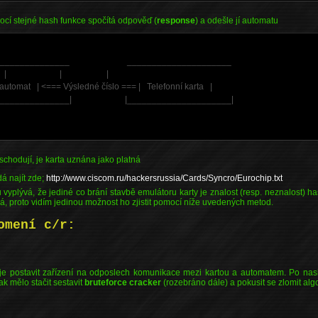
ocí stejné hash funkce spočítá odpověď (
response
) a odešle jí automatu
________________ _____________________
| | |
 automat | <=== Výsledné číslo === | Telefonní karta |
________________| |_____________________|
schodují, je karta uznána jako platná
á najít zde;
http://www.ciscom.ru/hackersrussia/Cards/Syncro/Eurochip.txt
yplývá, že jediné co brání stavbě emulátoru karty je znalost (resp. neznalost) ha
á, proto vidím jedinou možnost ho zjistit pomocí níže uvedených metod.
omení c/r:
 je postavit zařízení na odposlech komunikace mezi kartou a automatem. Po nas
 mělo stačit sestavit
bruteforce cracker
(rozebráno dále) a pokusit se zlomit alg