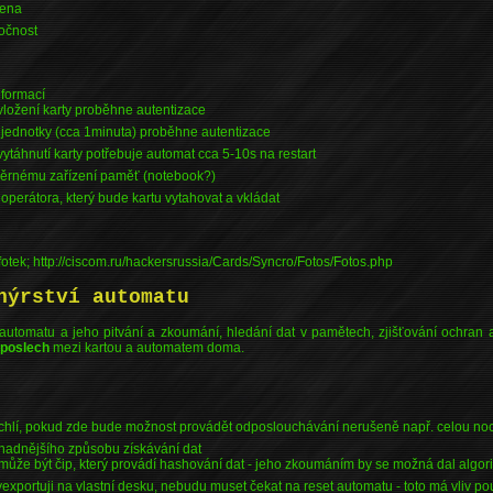
cena
ročnost
nformací
vložení karty proběhne autentizace
 jednotky (cca 1minuta) proběhne autentizace
táhnutí karty potřebuje automat cca 5-10s na restart
sběrnému zařízení paměť (notebook?)
 operátora, který bude kartu vytahovat a vkládat
otek; http://ciscom.ru/hackersrussia/Cards/Syncro/Fotos/Fotos.php
nýrství automatu
automatu a jeho pitvání a zkoumání, hledání dat v pamětech, zjišťování ochran
poslech
mezi kartou a automatem doma.
chlí, pokud zde bude možnost provádět odposlouchávání nerušeně např. celou no
nadnějšího způsobu získávání dat
může být čip, který provádí hashování dat - jeho zkoumáním by se možná dal algori
exportuji na vlastní desku, nebudu muset čekat na reset automatu - toto má vliv pou