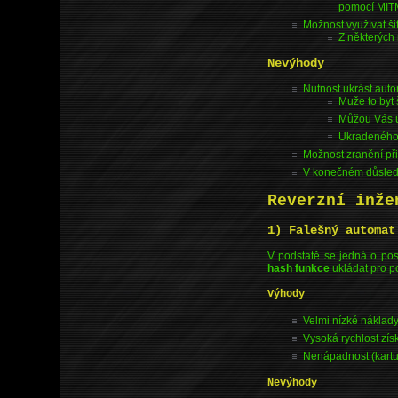
pomocí MIT
Možnost využívat ši
Z některých 
Nevýhody
Nutnost ukrást aut
Muže to byt
Můžou Vás u
Ukradeného 
Možnost zranění při
V konečném důsled
Reverzní inže
1) Falešný automat
V podstatě se jedná o pos
hash funkce
ukládat pro p
Výhody
Velmi nízké náklad
Vysoká rychlost zí
Nenápadnost (kartu
Nevýhody