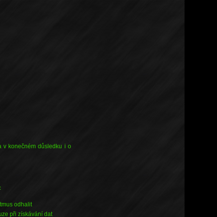
 a v konečném důsledku i o
c
tmus odhalit
ze při získávání dat