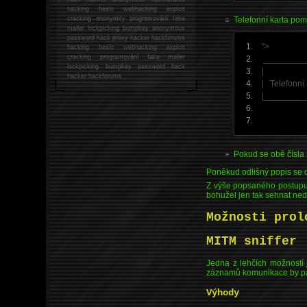
hacking
heslo webhacking exploit
Telefonní karta pom
cracking anonymity programování fake
mailer lockpicking bumpkey anonymous
password hack proxy hacker hackforums
">
hacking heslo webhacking exploit
cracking programování fake mailer
_______
lockpicking bumpkey password hack
| 
hacker
hackforums
| Telefonní
|_______
Pokud se obě čísla 
Poněkud odlišný popis se d
Z výše popsaného postupu v
bohužel jen tak sehnat ned
Možnosti prol
MITM sniffer
Jedna z lehčích možností
záznamů komunikace by pak
Výhody