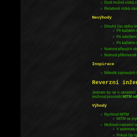
Dost možná nízká 
Relativně nízká ná
Nevýhody
Dlouhý čas sběru i
Při každém 
Po odečtení
Po každém vy
Nutnost připojit k 
Nutnost přítomnosti
Inspirace
Několik zajmavých f
Reverzní inže
Jednalo by se o ukradení 
možnost provádět
MITM od
Výhody
Rychlost MITM
MITM se zry
Možnost nalezení s
V automatu 
Pokud čip vy