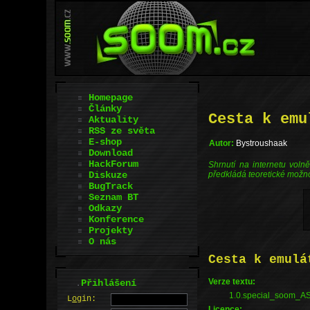
Homepage
Články
Cesta k emu
Aktuality
RSS ze světa
E-shop
Autor:
Bystroushaak
Download
HackForum
Shrnutí na internetu voln
Diskuze
předkládá teoretické možno
BugTrack
Seznam BT
Odkazy
Konference
Projekty
O nás
Cesta k emulá
Verze textu:
.
Přihlášení
1.0.special_soom_ASCI
L
o
gin:
Licence: