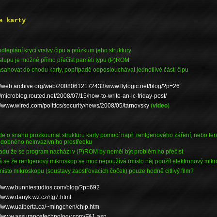
e karty
dleptání krycí vrstvy čipu a průzkum jeho struktury
ostupu je možné přímo přečíst paměti typu (P)ROM
sahovat do chodu karty, popřípadě odposlouchávat jednotlivé části čipu
://web.archive.org/web/20080612172433/www.flylogic.net/blog/?p=26
//microblog.routed.net/2008/07/15/how-to-write-an-ic-friday-post/
://www.wired.com/politics/security/news/2008/05/tarnovsky
(
video
)
de o snahu prozkoumat strukturu karty pomocí např. rentgenového záření, nebo ter
dobného neinvazivního prostředku
adu že se program nachází v (P)ROM by neměl být problém ho přečíst
á se že rentgenový mikroskop se moc nepoužívá (místo něj použít elektronový mik
místo mikroskopu (soustavy zaostřovacích čoček) pouze hodně citlivý film?
://www.bunniestudios.com/blog/?p=692
://www.danyk.wz.cz/rtg7.html
://www.ualberta.ca/~mingchen/chip.htm
://www.assurancetechnology.com/FA1.asp