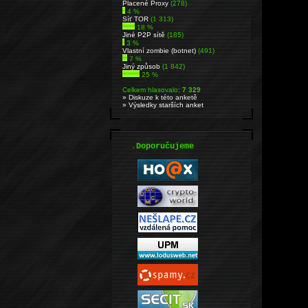
Placené Proxy
(278)
4 %
Síť TOR
(1 313)
18 %
Jiné P2P sítě
(185)
3 %
Vlastní zombie (botnet)
(491)
7 %
Jiný způsob
(1 842)
25 %
Celkem hlasovalo:
7 329
» Diskuze k této anketě
» Výsledky starších anket
.
Doporučujeme