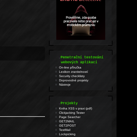
.
Penetrační testování
webových aplikací
On-line příručka
Lexikon zranitelností
Security checklisty
Doprovodné projekty
Nástroje
.
Projekty
Kniha XSS v praxi (pdf)
Clickjacking Tester
Page Searcher
GET2MAIL
GET2POST
TestMail
Lockpicking