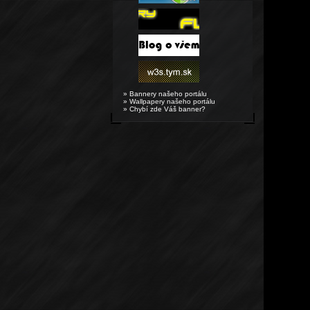
» Bannery našeho portálu
» Wallpapery našeho portálu
» Chybí zde Váš banner?