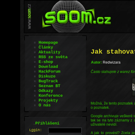
Homepage
Články
Jak stahova
Aktuality
RSS ze světa
E-shop
Autor:
Redwizara
Download
HackForum
Často stahujete z warez fór
Diskuze
BugTrack
Seznam BT
Odkazy
Konference
Projekty
Možná, že tento poznatek an
O nás
o poznatek.
Google archivuje veškeré w
tak se na tyto záznamy z a
.
Přihlášení
uživatelé nevidí.
L
o
gin:
A jak to provést? Zcela je