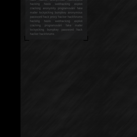
hacking
heslo webhacking exploit
cracking anonymity programování fake
mailer lockpicking bumpkey anonymous
password hack proxy hacker hackforums
hacking heslo webhacking exploit
cracking programování fake mailer
lockpicking bumpkey password hack
hacker
hackforums