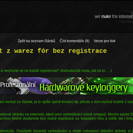
Zpět na seznam článků
Číst komentáře (9)
Verze pro tisk
t z warez fór bez registrace
 a nechcete se na každé registrovat? Jednoduchá cesta, jak na to... :-)
i nestojí za článek, je to spíše úplně triviální tip, přesto o tom možná hodně z vás
ebové stránky na internetu, které jeho vyhledávácí roboti zmapují. Mnoho warez 
rchivu klidně dostanete bez nutné registrace na kdejakém fóru a vidíte tak i link
dnoduše. Použijete klasické vyhledávání a místo zobrazení aktuální stránky si j