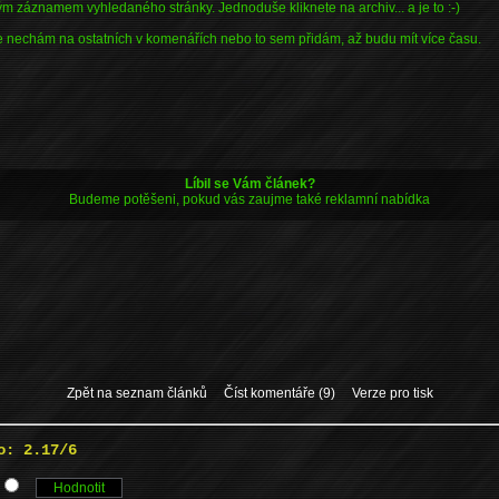
 záznamem vyhledaného stránky. Jednoduše kliknete na archiv... a je to :-)
je nechám na ostatních v komenářích nebo to sem přidám, až budu mít více času.
Líbil se Vám článek?
Budeme potěšeni, pokud vás zaujme také reklamní nabídka
Zpět na seznam článků
Číst komentáře (9)
Verze pro tisk
o: 2.17/6