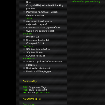
(známkování jako ve škole)
Brně
Co nyní dělají zakladatelé hacking
portálů?
Pozvánka na OWASP Czech
chapter meeting
IT Právo:
Jak poslat Email, aby se
nejednalo o spam?
Konverzace na ICQ jako důkaz.
Uveřejnění cizích fotografií
Soubory:
Phoenix 2.5
Crimeware Exploit Kit
Crimepack 3.1.3
BugTrack:
SQLi na listyprahy1.cz
SQLi na Florenc
SQLi na kacov.cz
HackForum:
Sciolink a pořizování screenshotu
obrazovky
Dark Web - zkušenosti
Detekce HW keyloggeru
Další služby:
BBC:
Supported Tags
RSS:
RSS Feeds v2.0
IRC:
#soom
(irc.2600.net)
Na SOOM.cz je:
Článků:
991