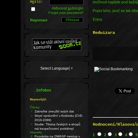
H
e
slo:
možnost najdete pod každým
Aktivovat
a
utologin
Popis toho, proč se tak dě
Forgot your password?
Enjoy.
Registrace
Redwizara
Select Language
▼
.
Infobox
Nejnovější:
Články:
Zabraňte zneužití svých dat
Skrytí oprávnění v Androidu (CVE-
2019-2089)
Hodnocení/Hlasoval
Studie: Třetina českých e-shopů
má bezpečnostní problémy!
Aktuality:
1
2
3
4
5
Pozvánka na OWASP meetup v