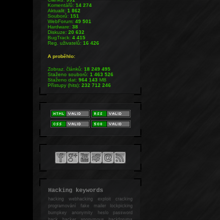
Komentářů:
14 274
Aktualit:
1 862
Souborů:
151
WebForum:
49 501
Hardware:
38
Diskuze:
20 632
BugTrack:
4 415
Reg. uživatelů:
16 426
A proběhlo:
Zobraz. článků:
18 249 495
Staženo souborů:
1 463 526
Staženo dat:
964 143
MB
Přístupy (hits):
232 712 246
Hacking keywords
hacking
webhacking exploit cracking
programování fake mailer lockpicking
bumpkey anonymity heslo password
hack
hacker anonymous hackforums