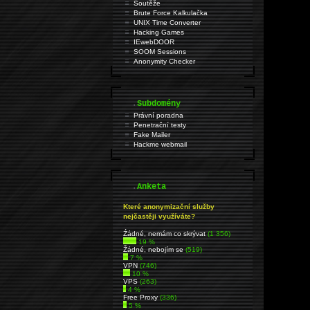
Soutěže
Brute Force Kalkulačka
UNIX Time Converter
Hacking Games
IEwebDOOR
SOOM Sessions
Anonymity Checker
.
Subdomény
Právní poradna
Penetrační testy
Fake Mailer
Hackme webmail
.
Anketa
Které anonymizační služby
nejčastěji využíváte?
Źádné, nemám co skrývat
(1 356)
19 %
Žádné, nebojím se
(519)
7 %
VPN
(746)
10 %
VPS
(263)
4 %
Free Proxy
(336)
5 %