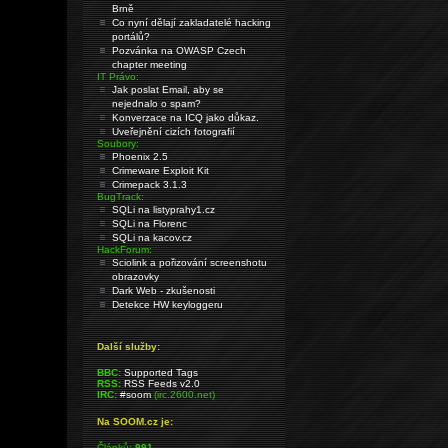
Brně
Co nyní dělají zakladatelé hacking
portálů?
Pozvánka na OWASP Czech
chapter meeting
IT Právo:
Jak poslat Email, aby se
nejednalo o spam?
Konverzace na ICQ jako důkaz.
Uveřejnění cizích fotografií
Soubory:
Phoenix 2.5
Crimeware Exploit Kit
Crimepack 3.1.3
BugTrack:
SQLi na listyprahy1.cz
SQLi na Florenc
SQLi na kacov.cz
HackForum:
Sciolink a pořizování screenshotu
obrazovky
Dark Web - zkušenosti
Detekce HW keyloggeru
Další služby:
BBC:
Supported Tags
RSS:
RSS Feeds v2.0
IRC:
#soom
(irc.2600.net)
Na SOOM.cz je:
Článků:
991