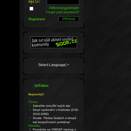
H
e
slo:
Aktivovat
a
utologin
Forgot your password?
Registrace
Select Language
▼
.
Infobox
Nejnovější:
Články:
Zabraňte zneužití svých dat
Skrytí oprávnění v Androidu (CVE-
2019-2089)
Studie: Třetina českých e-shopů
má bezpečnostní problémy!
Aktuality:
Pozvánka na OWASP meetup v