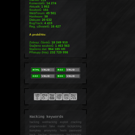
Komentářů:
14 274
Aktualit:
1 862
Souborů:
151
WebForum:
49 501
Hardware:
38
Diskuze:
20 632
BugTrack:
4 415
Reg. uživatelů:
16 427
A proběhlo:
Zobraz. článků:
18 249 910
Staženo souborů:
1 463 563
Staženo dat:
964 185
MB
Přístupy (hits):
232 729 998
Hacking keywords
hacking
webhacking exploit cracking
programování fake mailer lockpicking
bumpkey anonymity heslo password
hack
hacker anonymous hackforums