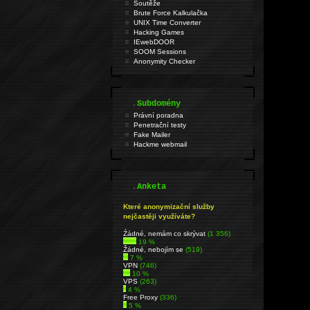
Soutěže
Brute Force Kalkulačka
UNIX Time Converter
Hacking Games
IEwebDOOR
SOOM Sessions
Anonymity Checker
.
Subdomény
Právní poradna
Penetrační testy
Fake Mailer
Hackme webmail
.
Anketa
Které anonymizační služby
nejčastěji využíváte?
Źádné, nemám co skrývat
(1 356)
19 %
Žádné, nebojím se
(519)
7 %
VPN
(746)
10 %
VPS
(263)
4 %
Free Proxy
(336)
5 %