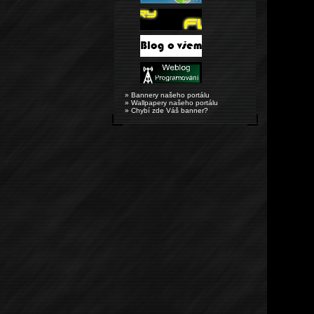
» Bannery našeho portálu
» Wallpapery našeho portálu
» Chybí zde Váš banner?