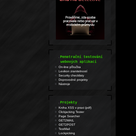
.
Penetrační testování
webových aplikací
On-line příručka
Lexikon zranitelností
Security checklisty
Doprovodné projekty
Nástroje
.
Projekty
Kniha XSS v praxi (pdf)
Clickjacking Tester
Page Searcher
GET2MAIL
GET2POST
TestMail
Lockpicking