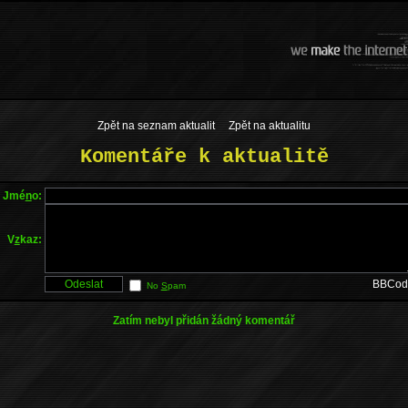
Zpět na seznam aktualit
Zpět na aktualitu
Komentáře k aktualitě
Jmé
n
o:
V
z
kaz:
BBCod
No
S
pam
Zatím nebyl přidán žádný komentář