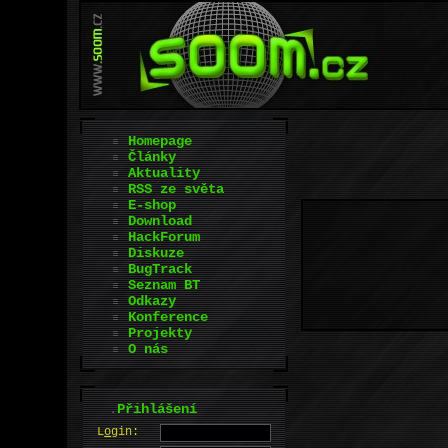
Homepage
Články
Aktuality
RSS ze světa
E-shop
Download
HackForum
Diskuze
BugTrack
Seznam BT
Odkazy
Konference
Projekty
O nás
.
Přihlášení
L
o
gin: