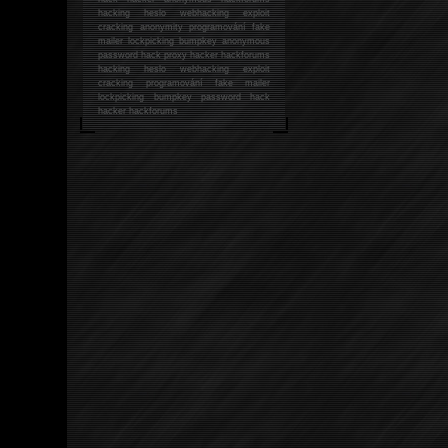
hacking
heslo webhacking exploit
cracking anonymity programování fake
mailer lockpicking bumpkey anonymous
password hack proxy hacker hackforums
hacking heslo webhacking exploit
cracking programování fake mailer
lockpicking bumpkey password hack
hacker
hackforums