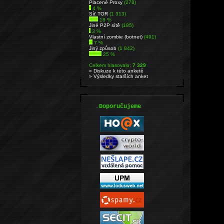
Placené Proxy
(278)
4 %
Síť TOR
(1 313)
18 %
Jiné P2P sítě
(185)
3 %
Vlastní zombie (botnet)
(491)
7 %
Jiný způsob
(1 842)
25 %
Celkem hlasovalo:
7 329
» Diskuze k této anketě
» Výsledky starších anket
.
Doporučujeme