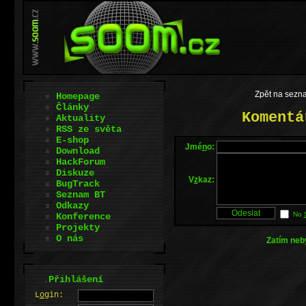
Zpět na sezna
Homepage
Články
Komentá
Aktuality
RSS ze světa
E-shop
Jmé
n
o:
Download
HackForum
Diskuze
V
z
kaz:
BugTrack
Seznam BT
Odkazy
No
Konference
Projekty
O nás
Zatím neb
.
Přihlášení
L
o
gin: