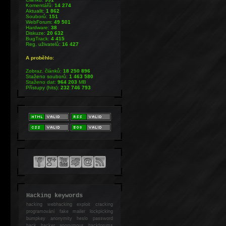
Komentářů:
14 274
Aktualit:
1 862
Souborů:
151
WebForum:
49 501
Hardware:
38
Diskuze:
20 632
BugTrack:
4 415
Reg. uživatelů:
16 427
A proběhlo:
Zobraz. článků:
18 250 896
Staženo souborů:
1 463 580
Staženo dat:
964 203
MB
Přístupy (hits):
232 746 793
Hacking keywords
hacking
webhacking exploit cracking
programování fake mailer lockpicking
bumpkey anonymity heslo password
hack
hacker anonymous hackforums