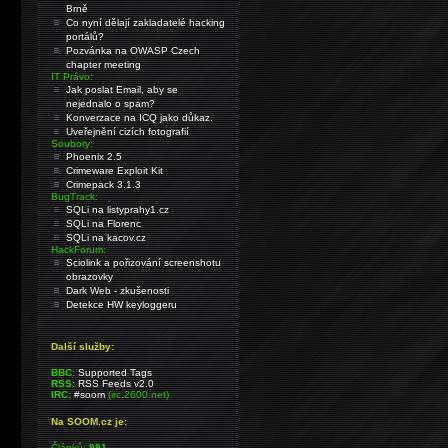
Brně
Co nyní dělají zakladatelé hacking
portálů?
Pozvánka na OWASP Czech
chapter meeting
IT Právo:
Jak poslat Email, aby se
nejednalo o spam?
Konverzace na ICQ jako důkaz.
Uveřejnění cizích fotografií
Soubory:
Phoenix 2.5
Crimeware Exploit Kit
Crimepack 3.1.3
BugTrack:
SQLi na listyprahy1.cz
SQLi na Florenc
SQLi na kacov.cz
HackForum:
Sciolink a pořizování screenshotu
obrazovky
Dark Web - zkušenosti
Detekce HW keyloggeru
Další služby:
BBC:
Supported Tags
RSS:
RSS Feeds v2.0
IRC:
#soom
(irc.2600.net)
Na SOOM.cz je:
Článků:
991