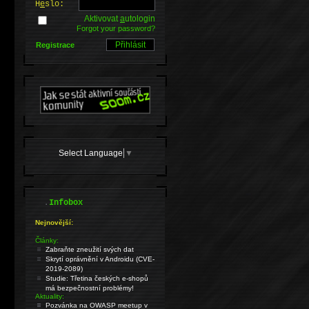
H
e
slo:
Aktivovat
a
utologin
Forgot your password?
Registrace
Select Language
▼
.
Infobox
Nejnovější:
Články:
Zabraňte zneužití svých dat
Skrytí oprávnění v Androidu (CVE-
2019-2089)
Studie: Třetina českých e-shopů
má bezpečnostní problémy!
Aktuality:
Pozvánka na OWASP meetup v