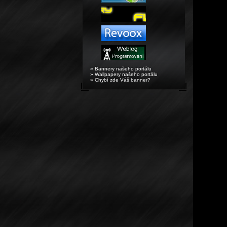
» Bannery našeho portálu
» Wallpapery našeho portálu
» Chybí zde Váš banner?