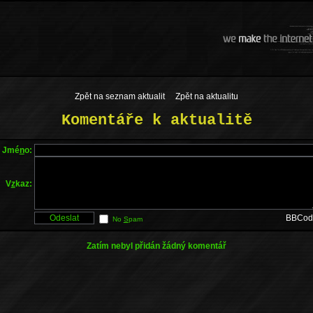
Zpět na seznam aktualit
Zpět na aktualitu
Komentáře k aktualitě
Jmé
n
o:
V
z
kaz:
BBCod
No
S
pam
Zatím nebyl přidán žádný komentář