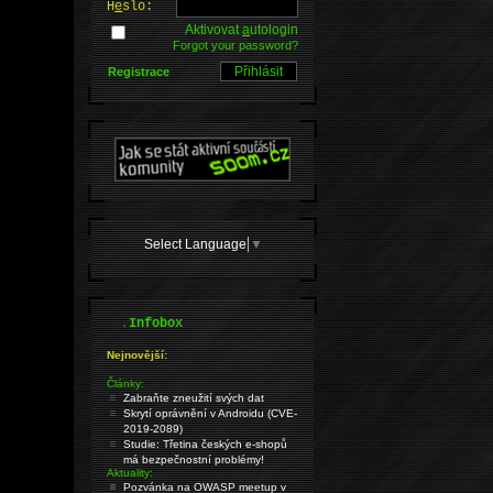
H
e
slo:
Aktivovat
a
utologin
Forgot your password?
Registrace
Select Language
▼
.
Infobox
Nejnovější:
Články:
Zabraňte zneužití svých dat
Skrytí oprávnění v Androidu (CVE-
2019-2089)
Studie: Třetina českých e-shopů
má bezpečnostní problémy!
Aktuality:
Pozvánka na OWASP meetup v