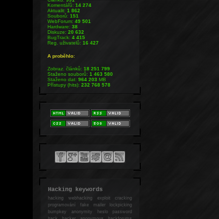
Komentářů:
14 274
Aktualit:
1 862
Souborů:
151
WebForum:
49 501
Hardware:
38
Diskuze:
20 632
BugTrack:
4 415
Reg. uživatelů:
16 427
A proběhlo:
Zobraz. článků:
18 251 799
Staženo souborů:
1 463 580
Staženo dat:
964 203
MB
Přístupy (hits):
232 768 578
Hacking keywords
hacking
webhacking exploit cracking
programování fake mailer lockpicking
bumpkey anonymity heslo password
hack
hacker anonymous hackforums