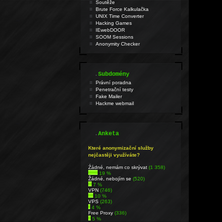
Soutěže
Brute Force Kalkulačka
UNIX Time Converter
Hacking Games
IEwebDOOR
SOOM Sessions
Anonymity Checker
.
Subdomény
Právní poradna
Penetrační testy
Fake Mailer
Hackme webmail
.
Anketa
Které anonymizační služby
nejčastěji využíváte?
Źádné, nemám co skrývat
(1 358)
19 %
Žádné, nebojím se
(520)
7 %
VPN
(746)
10 %
VPS
(263)
4 %
Free Proxy
(336)
5 %