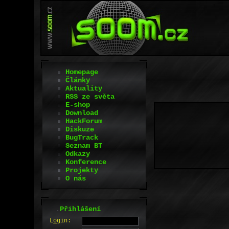
Homepage
Články
Aktuality
RSS ze světa
E-shop
Download
HackForum
Diskuze
BugTrack
Seznam BT
Odkazy
Konference
Projekty
O nás
.
Přihlášení
L
o
gin: