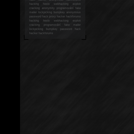
hacking
heslo webhacking exploit
cracking anonymity programování fake
mailer lockpicking bumpkey anonymous
password hack proxy hacker hackforums
hacking heslo webhacking exploit
cracking programování fake mailer
lockpicking bumpkey password hack
hacker
hackforums