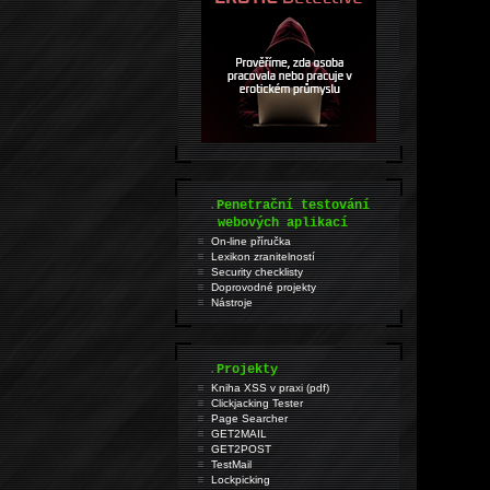
.
Penetrační testování
webových aplikací
On-line příručka
Lexikon zranitelností
Security checklisty
Doprovodné projekty
Nástroje
.
Projekty
Kniha XSS v praxi (pdf)
Clickjacking Tester
Page Searcher
GET2MAIL
GET2POST
TestMail
Lockpicking