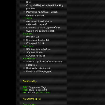
Brně
Co nyní dělají zakladatelé hacking
portálů?
Pozvánka na OWASP Czech
chapter meeting
IT Právo:
Jak poslat Email, aby se
nejednalo o spam?
Konverzace na ICQ jako důkaz.
Uveřejnění cizích fotografií
Soubory:
Phoenix 2.5
Crimeware Exploit Kit
Crimepack 3.1.3
BugTrack:
SQLi na listyprahy1.cz
SQLi na Florenc
SQLi na kacov.cz
HackForum:
Sciolink a pořizování screenshotu
obrazovky
Dark Web - zkušenosti
Detekce HW keyloggeru
Další služby:
BBC:
Supported Tags
RSS:
RSS Feeds v2.0
IRC:
#soom
(irc.2600.net)
Na SOOM.cz je:
Článků:
991