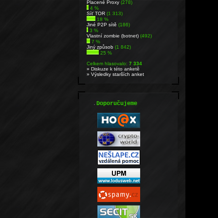
Placené Proxy
(278)
4 %
Síť TOR
(1 313)
18 %
Jiné P2P sítě
(186)
3 %
Vlastní zombie (botnet)
(492)
7 %
Jiný způsob
(1 842)
25 %
Celkem hlasovalo:
7 334
» Diskuze k této anketě
» Výsledky starších anket
.
Doporučujeme