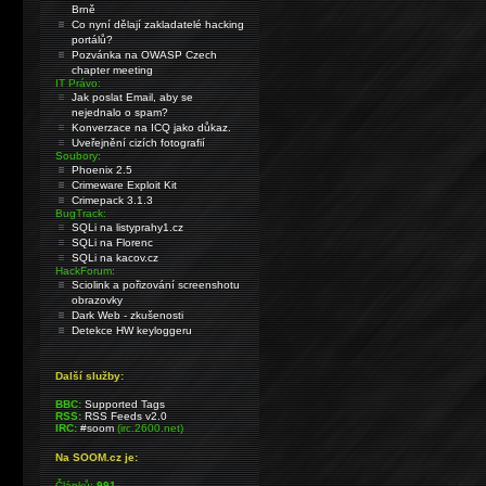
Brně
Co nyní dělají zakladatelé hacking
portálů?
Pozvánka na OWASP Czech
chapter meeting
IT Právo:
Jak poslat Email, aby se
nejednalo o spam?
Konverzace na ICQ jako důkaz.
Uveřejnění cizích fotografií
Soubory:
Phoenix 2.5
Crimeware Exploit Kit
Crimepack 3.1.3
BugTrack:
SQLi na listyprahy1.cz
SQLi na Florenc
SQLi na kacov.cz
HackForum:
Sciolink a pořizování screenshotu
obrazovky
Dark Web - zkušenosti
Detekce HW keyloggeru
Další služby:
BBC:
Supported Tags
RSS:
RSS Feeds v2.0
IRC:
#soom
(irc.2600.net)
Na SOOM.cz je:
Článků:
991