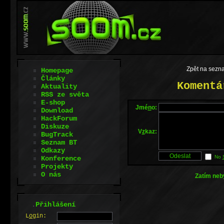
Zpět na sezna
Homepage
Články
Komentá
Aktuality
RSS ze světa
E-shop
Jmé
n
o:
Download
HackForum
Diskuze
V
z
kaz:
BugTrack
Seznam BT
Odkazy
No
Konference
Projekty
O nás
Zatím neb
.
Přihlášení
L
o
gin: