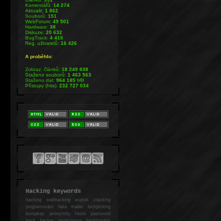
Komentářů:
14 274
Aktualit:
1 862
Souborů:
151
WebForum:
49 501
Hardware:
38
Diskuze:
20 632
BugTrack:
4 415
Reg. uživatelů:
16 426
A proběhlo:
Zobraz. článků:
18 249 838
Staženo souborů:
1 463 563
Staženo dat:
964 185
MB
Přístupy (hits):
232 727 034
Hacking keywords
hacking
webhacking exploit cracking
programování fake mailer lockpicking
bumpkey anonymity heslo password
hack
hacker anonymous hackforums