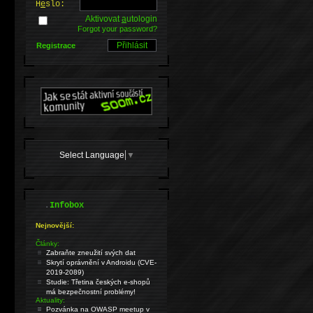
H
e
slo:
Aktivovat
a
utologin
Forgot your password?
Registrace
Select Language
▼
.
Infobox
Nejnovější:
Články:
Zabraňte zneužití svých dat
Skrytí oprávnění v Androidu (CVE-
2019-2089)
Studie: Třetina českých e-shopů
má bezpečnostní problémy!
Aktuality:
Pozvánka na OWASP meetup v