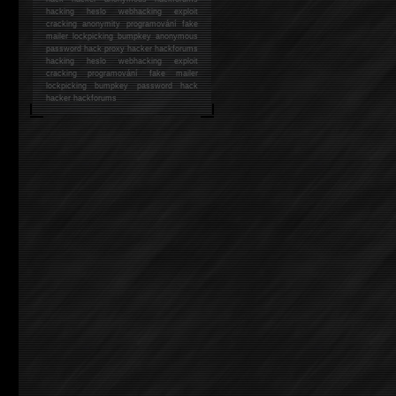
hacking
heslo webhacking exploit
cracking anonymity programování fake
mailer lockpicking bumpkey anonymous
password hack proxy hacker hackforums
hacking heslo webhacking exploit
cracking programování fake mailer
lockpicking bumpkey password hack
hacker
hackforums