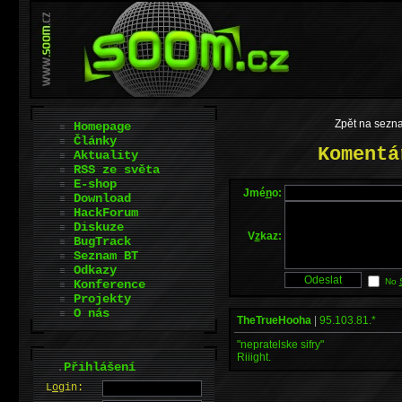
Zpět na sezna
Homepage
Články
Komentá
Aktuality
RSS ze světa
E-shop
Jmé
n
o:
Download
HackForum
Diskuze
V
z
kaz:
BugTrack
Seznam BT
Odkazy
No
Konference
Projekty
O nás
TheTrueHooha
|
95.103.81.*
"nepratelske sifry"
Riiight.
.
Přihlášení
L
o
gin: