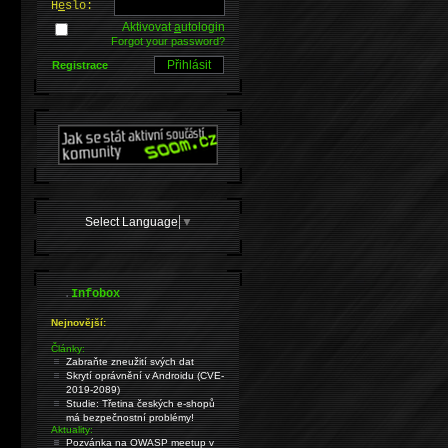
H
e
slo:
Aktivovat
a
utologin
Forgot your password?
Registrace
Select Language
▼
.
Infobox
Nejnovější:
Články:
Zabraňte zneužití svých dat
Skrytí oprávnění v Androidu (CVE-
2019-2089)
Studie: Třetina českých e-shopů
má bezpečnostní problémy!
Aktuality:
Pozvánka na OWASP meetup v