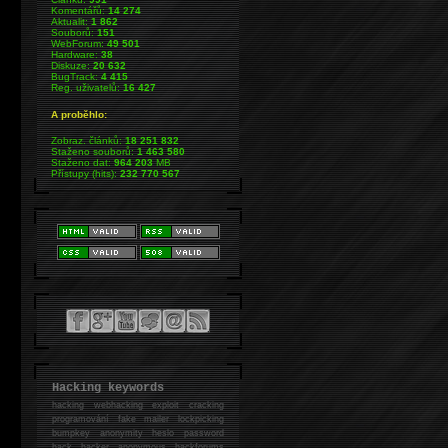
Komentářů:
14 274
Aktualit:
1 862
Souborů:
151
WebForum:
49 501
Hardware:
38
Diskuze:
20 632
BugTrack:
4 415
Reg. uživatelů:
16 427
A proběhlo:
Zobraz. článků:
18 251 832
Staženo souborů:
1 463 580
Staženo dat:
964 203
MB
Přístupy (hits):
232 770 567
Hacking keywords
hacking
webhacking exploit cracking
programování fake mailer lockpicking
bumpkey anonymity heslo password
hack
hacker anonymous hackforums