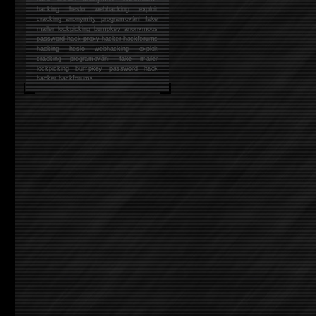
hacking
heslo webhacking exploit
cracking anonymity programování fake
mailer lockpicking bumpkey anonymous
password hack proxy hacker hackforums
hacking heslo webhacking exploit
cracking programování fake mailer
lockpicking bumpkey password hack
hacker
hackforums