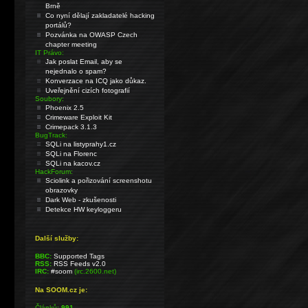
Brně
Co nyní dělají zakladatelé hacking
portálů?
Pozvánka na OWASP Czech
chapter meeting
IT Právo:
Jak poslat Email, aby se
nejednalo o spam?
Konverzace na ICQ jako důkaz.
Uveřejnění cizích fotografií
Soubory:
Phoenix 2.5
Crimeware Exploit Kit
Crimepack 3.1.3
BugTrack:
SQLi na listyprahy1.cz
SQLi na Florenc
SQLi na kacov.cz
HackForum:
Sciolink a pořizování screenshotu
obrazovky
Dark Web - zkušenosti
Detekce HW keyloggeru
Další služby:
BBC:
Supported Tags
RSS:
RSS Feeds v2.0
IRC:
#soom
(irc.2600.net)
Na SOOM.cz je:
Článků:
991