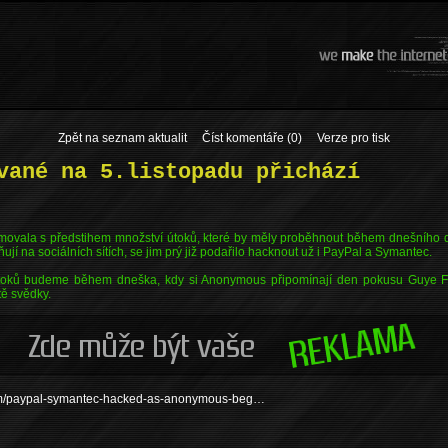
Zpět na seznam aktualit
Číst komentáře (0)
Verze pro tisk
vané na 5.listopadu přichází
vala s předstihem množství útoků, které by měly proběhnout během dnešního d
í na sociálních sítích, se jim prý již podařilo hacknout už i PayPal a Symantec.
útoků budeme během dneška, kdy si Anonymous připomínají den pokusu Guye F
ě svědky.
com/paypal-symantec-hacked-as-anonymous-beg…