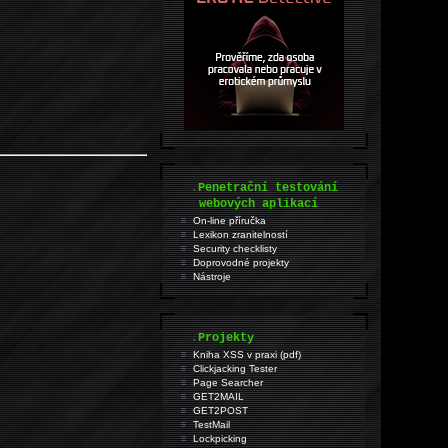
.
Penetrační testování
webových aplikací
On-line příručka
Lexikon zranitelností
Security checklisty
Doprovodné projekty
Nástroje
.
Projekty
Kniha XSS v praxi (pdf)
Clickjacking Tester
Page Searcher
GET2MAIL
GET2POST
TestMail
Lockpicking