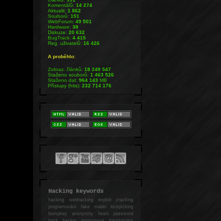
Komentářů:
14 274
Aktualit:
1 862
Souborů:
151
WebForum:
49 501
Hardware:
38
Diskuze:
20 632
BugTrack:
4 415
Reg. uživatelů:
16 426
A proběhlo:
Zobraz. článků:
18 249 547
Staženo souborů:
1 463 526
Staženo dat:
964 143
MB
Přístupy (hits):
232 714 176
Hacking keywords
hacking
webhacking exploit cracking
programování fake mailer lockpicking
bumpkey anonymity heslo password
hack
hacker anonymous hackforums