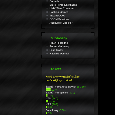
Soutěže
Brute Force Kalkulačka
UNIX Time Converter
Hacking Games
IEwebDOOR
SOOM Sessions
Anonymity Checker
.
Subdomény
Právní poradna
Penetrační testy
Fake Mailer
Hackme webmail
.
Anketa
Které anonymizační služby
nejčastěji využíváte?
Źádné, nemám co skrývat
(1 356)
19 %
Žádné, nebojím se
(519)
7 %
VPN
(746)
10 %
VPS
(263)
4 %
Free Proxy
(336)
5 %