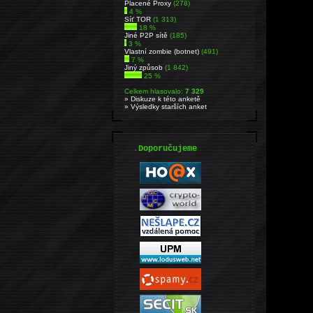
Placené Proxy
(278)
4 %
Síť TOR
(1 313)
18 %
Jiné P2P sítě
(185)
3 %
Vlastní zombie (botnet)
(491)
7 %
Jiný způsob
(1 842)
25 %
Celkem hlasovalo:
7 329
» Diskuze k této anketě
» Výsledky starších anket
.
Doporučujeme