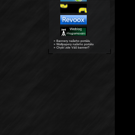
» Bannery našeho portálu
» Wallpapery našeho portálu
» Chybí zde Váš banner?