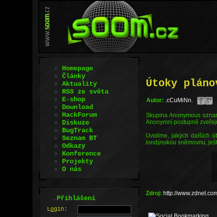
Homepage
Články
Útoky pláno
Aktuality
RSS ze světa
E-shop
Autor:
.cCuMiNn.
Download
HackForum
Skupina Anonymous oznamo
Diskuze
Anonymní postupně zveřejňuj
BugTrack
Uvidíme, jakých dalších 
Seznam BT
londýnskou sněmovnu, ješt
Odkazy
Konference
Projekty
O nás
Zdroj:
http://www.zdnet.
.
Přihlášení
L
o
gin: