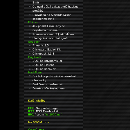
Brně
Co nyní dělají zakladatelé hacking
portálů?
Pozvánka na OWASP Czech
chapter meeting
IT Právo:
Jak poslat Email, aby se
nejednalo o spam?
Konverzace na ICQ jako důkaz.
Uveřejnění cizích fotografií
Soubory:
Phoenix 2.5
Crimeware Exploit Kit
Crimepack 3.1.3
BugTrack:
SQLi na listyprahy1.cz
SQLi na Florenc
SQLi na kacov.cz
HackForum:
Sciolink a pořizování screenshotu
obrazovky
Dark Web - zkušenosti
Detekce HW keyloggeru
Další služby:
BBC:
Supported Tags
RSS:
RSS Feeds v2.0
IRC:
#soom
(irc.2600.net)
Na SOOM.cz je:
Článků:
991