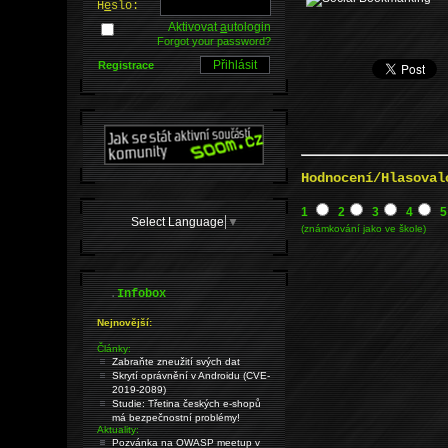
H
e
slo:
Aktivovat
a
utologin
Forgot your password?
Registrace
Hodnocení/Hlasoval
1
2
3
4
5
Select Language
▼
(známkování jako ve škole)
.
Infobox
Nejnovější:
Články:
Zabraňte zneužití svých dat
Skrytí oprávnění v Androidu (CVE-
2019-2089)
Studie: Třetina českých e-shopů
má bezpečnostní problémy!
Aktuality:
Pozvánka na OWASP meetup v