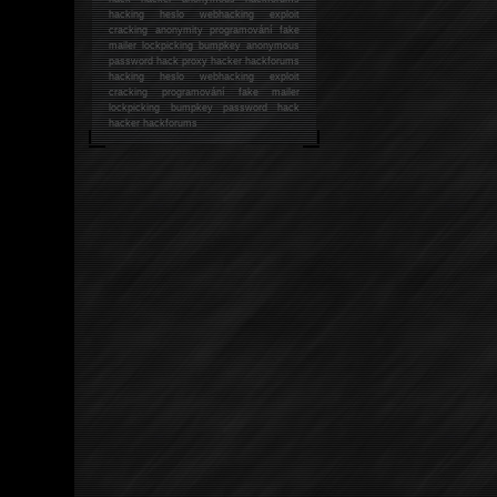
hacking
heslo webhacking exploit
cracking anonymity programování fake
mailer lockpicking bumpkey anonymous
password hack proxy hacker hackforums
hacking heslo webhacking exploit
cracking programování fake mailer
lockpicking bumpkey password hack
hacker
hackforums