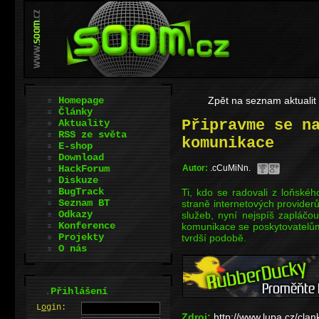
Homepage
Zpět na seznam aktualit
Články
Připravme se n
Aktuality
RSS ze světa
komunikace
E-shop
Download
HackForum
Autor:
.cCuMiNn.
Diskuze
BugTrack
Ti, kdo se radovali z loňskéh
Seznam BT
straně internetových provider
Odkazy
služeb, nyní nejspíš zapláčo
Konference
komunikace se poskytovatelům 
Projekty
tvrdší podobě.
O nás
.
Přihlášení
L
o
gin:
Zdroj:
http://www.lupa.cz/clan