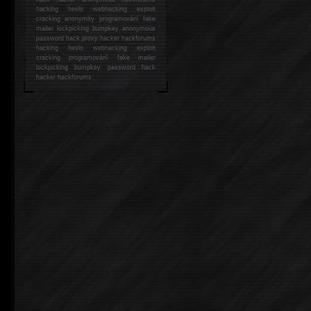
hacking
heslo webhacking exploit
cracking anonymity programování fake
mailer lockpicking bumpkey anonymous
password hack proxy hacker hackforums
hacking heslo webhacking exploit
cracking programování fake mailer
lockpicking bumpkey password hack
hacker
hackforums