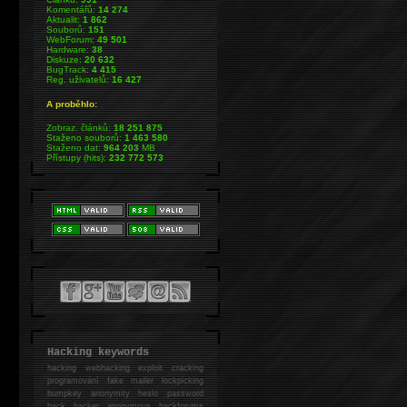
Komentářů:
14 274
Aktualit:
1 862
Souborů:
151
WebForum:
49 501
Hardware:
38
Diskuze:
20 632
BugTrack:
4 415
Reg. uživatelů:
16 427
A proběhlo:
Zobraz. článků:
18 251 875
Staženo souborů:
1 463 580
Staženo dat:
964 203
MB
Přístupy (hits):
232 772 573
Hacking keywords
hacking
webhacking exploit cracking
programování fake mailer lockpicking
bumpkey anonymity heslo password
hack
hacker anonymous hackforums