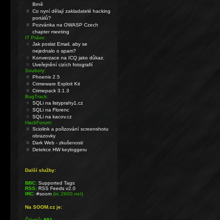
Brně
Co nyní dělají zakladatelé hacking
portálů?
Pozvánka na OWASP Czech
chapter meeting
IT Právo:
Jak poslat Email, aby se
nejednalo o spam?
Konverzace na ICQ jako důkaz.
Uveřejnění cizích fotografií
Soubory:
Phoenix 2.5
Crimeware Exploit Kit
Crimepack 3.1.3
BugTrack:
SQLi na listyprahy1.cz
SQLi na Florenc
SQLi na kacov.cz
HackForum:
Sciolink a pořizování screenshotu
obrazovky
Dark Web - zkušenosti
Detekce HW keyloggeru
Další služby:
BBC:
Supported Tags
RSS:
RSS Feeds v2.0
IRC:
#soom
(irc.2600.net)
Na SOOM.cz je:
Článků:
991