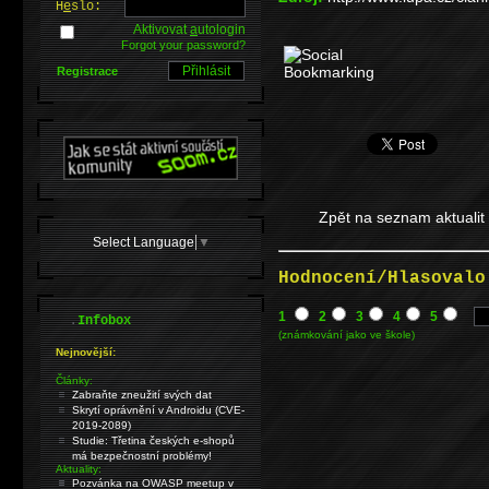
H
e
slo:
Aktivovat
a
utologin
Forgot your password?
Registrace
Zpět na seznam aktualit
Select Language
▼
Hodnocení/Hlasovalo
1
2
3
4
5
.
Infobox
(známkování jako ve škole)
Nejnovější:
Články:
Zabraňte zneužití svých dat
Skrytí oprávnění v Androidu (CVE-
2019-2089)
Studie: Třetina českých e-shopů
má bezpečnostní problémy!
Aktuality:
Pozvánka na OWASP meetup v