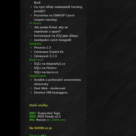
Brně
Co nyní dělají zakladatelé hacking
portálů?
Pozvánka na OWASP Czech
chapter meeting
IT Právo:
Jak poslat Email, aby se
nejednalo o spam?
Konverzace na ICQ jako důkaz.
Uveřejnění cizích fotografií
Soubory:
Phoenix 2.5
Crimeware Exploit Kit
Crimepack 3.1.3
BugTrack:
SQLi na listyprahy1.cz
SQLi na Florenc
SQLi na kacov.cz
HackForum:
Sciolink a pořizování screenshotu
obrazovky
Dark Web - zkušenosti
Detekce HW keyloggeru
Další služby:
BBC:
Supported Tags
RSS:
RSS Feeds v2.0
IRC:
#soom
(irc.2600.net)
Na SOOM.cz je:
Článků:
991