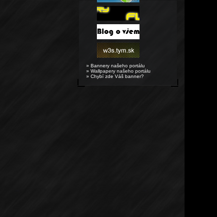
» Bannery našeho portálu
» Wallpapery našeho portálu
» Chybí zde Váš banner?