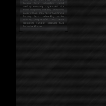
hacking
heslo webhacking exploit
cracking anonymity programování fake
mailer lockpicking bumpkey anonymous
password hack proxy hacker hackforums
hacking heslo webhacking exploit
cracking programování fake mailer
lockpicking bumpkey password hack
hacker
hackforums