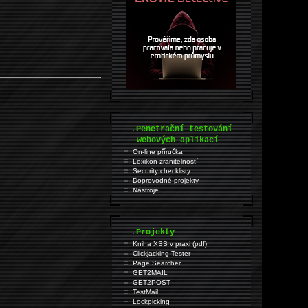
.
Penetrační testování
webových aplikací
On-line příručka
Lexikon zranitelností
Security checklisty
Doprovodné projekty
Nástroje
.
Projekty
Kniha XSS v praxi (pdf)
Clickjacking Tester
Page Searcher
GET2MAIL
GET2POST
TestMail
Lockpicking