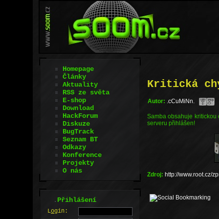
Homepage
Články
Kritická ch
Aktuality
RSS ze světa
E-shop
Autor:
.cCuMiNn.
Download
HackForum
Samba obsahuje kritickou 
Diskuze
serveru přihlášen!
BugTrack
Seznam BT
Odkazy
Konference
Projekty
O nás
Zdroj:
http://www.root.cz/
.
Přihlášení
L
o
gin: