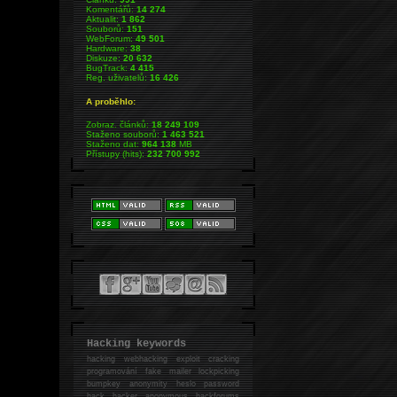
Komentářů:
14 274
Aktualit:
1 862
Souborů:
151
WebForum:
49 501
Hardware:
38
Diskuze:
20 632
BugTrack:
4 415
Reg. uživatelů:
16 426
A proběhlo:
Zobraz. článků:
18 249 109
Staženo souborů:
1 463 521
Staženo dat:
964 138
MB
Přístupy (hits):
232 700 992
Hacking keywords
hacking
webhacking exploit cracking
programování fake mailer lockpicking
bumpkey anonymity heslo password
hack
hacker anonymous hackforums