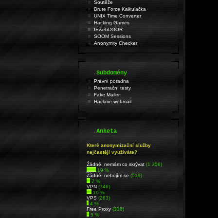
Soutěže
Brute Force Kalkulačka
UNIX Time Converter
Hacking Games
IEwebDOOR
SOOM Sessions
Anonymity Checker
.
Subdomény
Právní poradna
Penetrační testy
Fake Mailer
Hackme webmail
.
Anketa
Které anonymizační služby
nejčastěji využíváte?
Źádné, nemám co skrývat
(1 356)
19 %
Žádné, nebojím se
(519)
7 %
VPN
(746)
10 %
VPS
(263)
4 %
Free Proxy
(336)
5 %