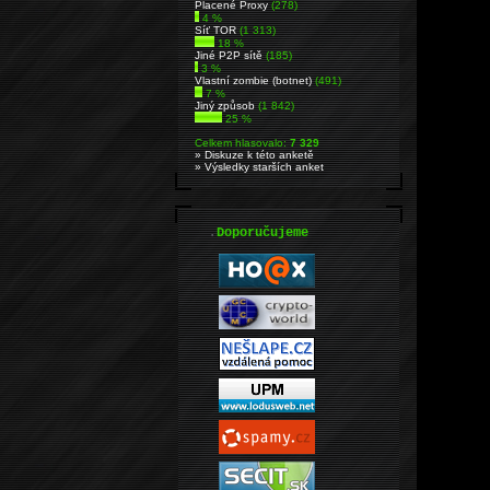
Placené Proxy
(278)
4 %
Síť TOR
(1 313)
18 %
Jiné P2P sítě
(185)
3 %
Vlastní zombie (botnet)
(491)
7 %
Jiný způsob
(1 842)
25 %
Celkem hlasovalo:
7 329
» Diskuze k této anketě
» Výsledky starších anket
.
Doporučujeme