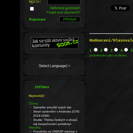
H
e
slo:
Aktivovat
a
utologin
Forgot your password?
Registrace
Hodnocení/Hlasoval
1
2
3
4
5
(známkování jako ve škole)
Select Language
▼
.
Infobox
Nejnovější:
Články:
Zabraňte zneužití svých dat
Skrytí oprávnění v Androidu (CVE-
2019-2089)
Studie: Třetina českých e-shopů
má bezpečnostní problémy!
Aktuality:
Pozvánka na OWASP meetup v