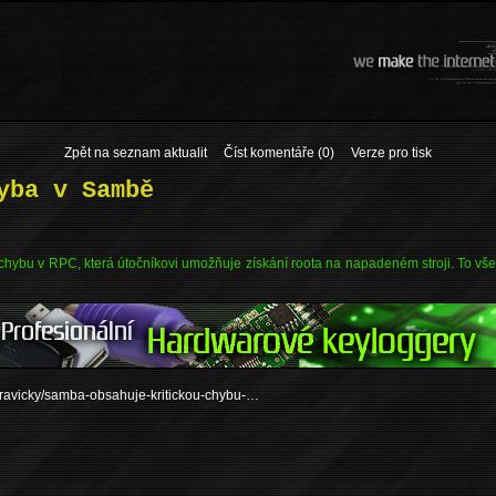
Zpět na seznam aktualit
Číst komentáře (0)
Verze pro tisk
yba v Sambě
chybu v RPC, která útočníkovi umožňuje získání roota na napadeném stroji. To vše
zpravicky/samba-obsahuje-kritickou-chybu-…