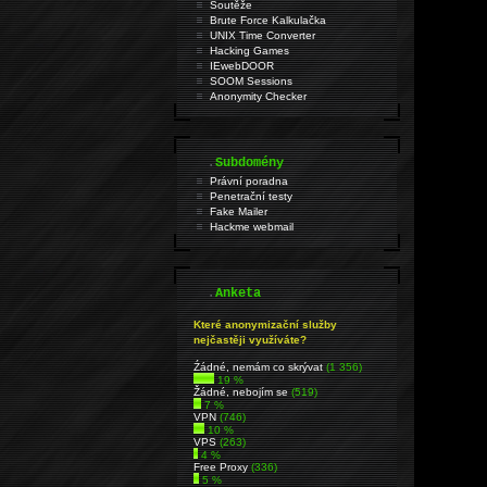
Soutěže
Brute Force Kalkulačka
UNIX Time Converter
Hacking Games
IEwebDOOR
SOOM Sessions
Anonymity Checker
.
Subdomény
Právní poradna
Penetrační testy
Fake Mailer
Hackme webmail
.
Anketa
Které anonymizační služby
nejčastěji využíváte?
Źádné, nemám co skrývat
(1 356)
19 %
Žádné, nebojím se
(519)
7 %
VPN
(746)
10 %
VPS
(263)
4 %
Free Proxy
(336)
5 %