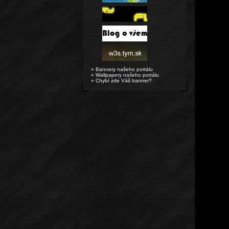
» Bannery našeho portálu
» Wallpapery našeho portálu
» Chybí zde Váš banner?