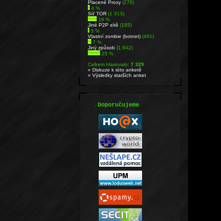
Placené Proxy
(278)
4 %
Síť TOR
(1 313)
18 %
Jiné P2P sítě
(185)
3 %
Vlastní zombie (botnet)
(491)
7 %
Jiný způsob
(1 842)
25 %
Celkem hlasovalo:
7 329
» Diskuze k této anketě
» Výsledky starších anket
.
Doporučujeme