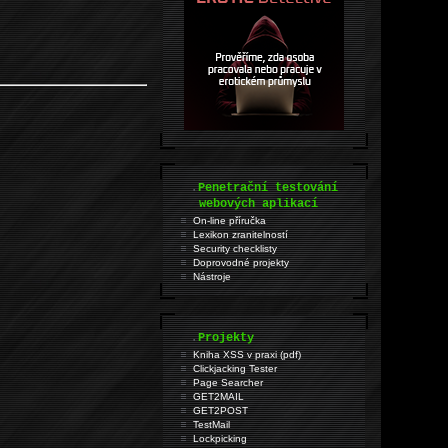
.
Penetrační testování
webových aplikací
On-line příručka
Lexikon zranitelností
Security checklisty
Doprovodné projekty
Nástroje
.
Projekty
Kniha XSS v praxi (pdf)
Clickjacking Tester
Page Searcher
GET2MAIL
GET2POST
TestMail
Lockpicking