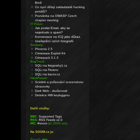
Brně
Co nyní dělají zakladatelé hacking
portálů?
Pozvánka na OWASP Czech
chapter meeting
IT Právo:
Jak poslat Email, aby se
nejednalo o spam?
Konverzace na ICQ jako důkaz.
Uveřejnění cizích fotografií
Soubory:
Phoenix 2.5
Crimeware Exploit Kit
Crimepack 3.1.3
BugTrack:
SQLi na listyprahy1.cz
SQLi na Florenc
SQLi na kacov.cz
HackForum:
Sciolink a pořizování screenshotu
obrazovky
Dark Web - zkušenosti
Detekce HW keyloggeru
Další služby:
BBC:
Supported Tags
RSS:
RSS Feeds v2.0
IRC:
#soom
(irc.2600.net)
Na SOOM.cz je:
Článků:
991