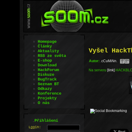
Homepage
Články
Vyšel HackT
Aktuality
RSS ze světa
E-shop
Autor:
.cCuMiNn.
Download
HackForum
Na serveru
[link]
HACKBLOC.O
Diskuze
BugTrack
Seznam BT
Odkazy
Konference
Projekty
O nás
.
Přihlášení
L
o
gin: