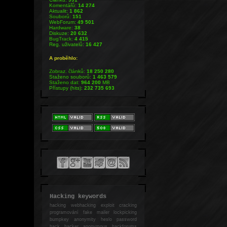
Komentářů:
14 274
Aktualit:
1 862
Souborů:
151
WebForum:
49 501
Hardware:
38
Diskuze:
20 632
BugTrack:
4 415
Reg. uživatelů:
16 427
A proběhlo:
Zobraz. článků:
18 250 280
Staženo souborů:
1 463 579
Staženo dat:
964 200
MB
Přístupy (hits):
232 735 693
Hacking keywords
hacking
webhacking exploit cracking
programování fake mailer lockpicking
bumpkey anonymity heslo password
hack
hacker anonymous hackforums