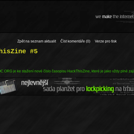
Zpět na seznam aktualit
Číst komentáře (0)
Verze pro tisk
hisZine #5
RG je ke stažení nové číslo časopisu HackThisZine, které je jako vždy plné zaj