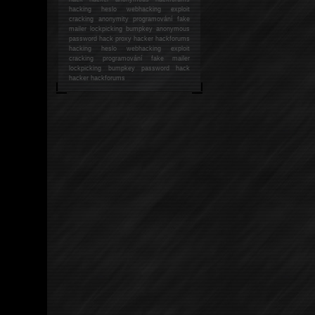
hacking
heslo webhacking exploit
cracking anonymity programování fake
mailer lockpicking bumpkey anonymous
password hack proxy hacker hackforums
hacking heslo webhacking exploit
cracking programování fake mailer
lockpicking bumpkey password hack
hacker
hackforums