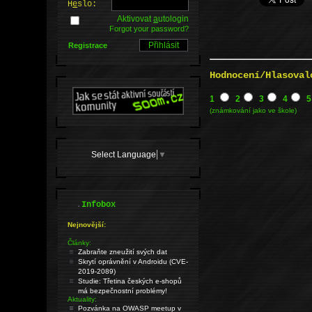
H
e
slo:
Aktivovat
a
utologin
Forgot your password?
Registrace
Hodnocení/Hlasoval
1
2
3
4
5
(známkování jako ve škole)
Select Language
▼
.
Infobox
Nejnovější:
Články:
Zabraňte zneužití svých dat
Skrytí oprávnění v Androidu (CVE-
2019-2089)
Studie: Třetina českých e-shopů
má bezpečnostní problémy!
Aktuality:
Pozvánka na OWASP meetup v