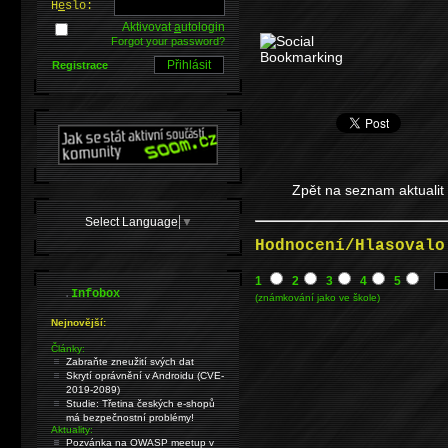
H
e
slo:
Aktivovat
a
utologin
Forgot your password?
Registrace
Zpět na seznam aktualit
Select Language
▼
Hodnocení/Hlasovalo
1
2
3
4
5
.
Infobox
(známkování jako ve škole)
Nejnovější:
Články:
Zabraňte zneužití svých dat
Skrytí oprávnění v Androidu (CVE-
2019-2089)
Studie: Třetina českých e-shopů
má bezpečnostní problémy!
Aktuality:
Pozvánka na OWASP meetup v