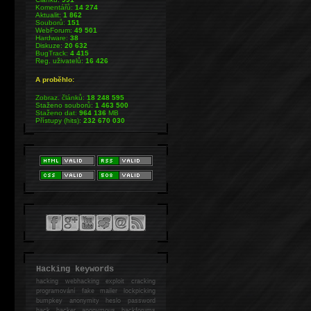
Komentářů:
14 274
Aktualit:
1 862
Souborů:
151
WebForum:
49 501
Hardware:
38
Diskuze:
20 632
BugTrack:
4 415
Reg. uživatelů:
16 426
A proběhlo:
Zobraz. článků:
18 248 595
Staženo souborů:
1 463 500
Staženo dat:
964 136
MB
Přístupy (hits):
232 670 030
Hacking keywords
hacking
webhacking exploit cracking
programování fake mailer lockpicking
bumpkey anonymity heslo password
hack
hacker anonymous hackforums