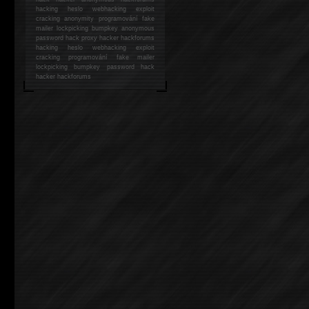
hacking
heslo webhacking exploit
cracking anonymity programování fake
mailer lockpicking bumpkey anonymous
password hack proxy hacker hackforums
hacking heslo webhacking exploit
cracking programování fake mailer
lockpicking bumpkey password hack
hacker
hackforums