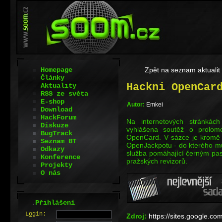
Homepage
Zpět na seznam aktualit
Články
Hackni OpenCar
Aktuality
RSS ze světa
E-shop
Autor:
Emkei
Download
HackForum
Na internetových stránkác
Diskuze
vyhlášena soutěž o prolom
BugTrack
OpenCard. V sázce je kromě 
Seznam BT
OpenJackpotu - do kterého můž
Odkazy
služba pomáhající černým pa
Konference
pražských revizorů.
Projekty
O nás
.
Přihlášení
L
o
gin:
Zdroj:
https://sites.google.co