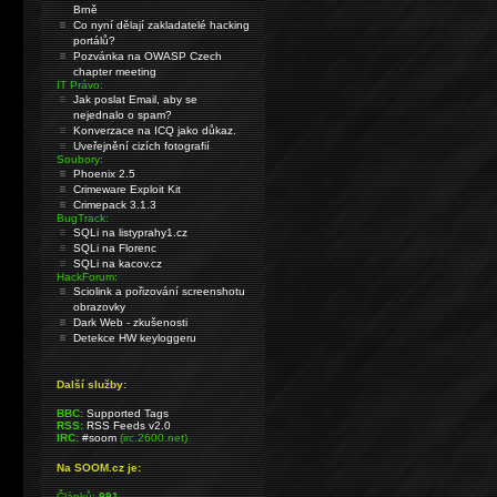
Brně
Co nyní dělají zakladatelé hacking
portálů?
Pozvánka na OWASP Czech
chapter meeting
IT Právo:
Jak poslat Email, aby se
nejednalo o spam?
Konverzace na ICQ jako důkaz.
Uveřejnění cizích fotografií
Soubory:
Phoenix 2.5
Crimeware Exploit Kit
Crimepack 3.1.3
BugTrack:
SQLi na listyprahy1.cz
SQLi na Florenc
SQLi na kacov.cz
HackForum:
Sciolink a pořizování screenshotu
obrazovky
Dark Web - zkušenosti
Detekce HW keyloggeru
Další služby:
BBC:
Supported Tags
RSS:
RSS Feeds v2.0
IRC:
#soom
(irc.2600.net)
Na SOOM.cz je:
Článků:
991