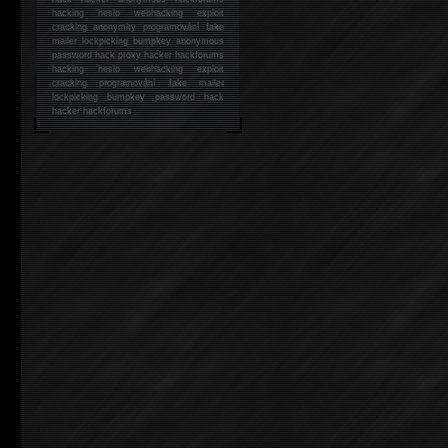
hacking
heslo webhacking exploit
cracking anonymity programování fake
mailer lockpicking bumpkey anonymous
password hack proxy hacker hackforums
hacking heslo webhacking exploit
cracking programování fake mailer
lockpicking bumpkey password hack
hacker
hackforums