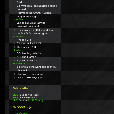
Brně
Co nyní dělají zakladatelé hacking
portálů?
Pozvánka na OWASP Czech
chapter meeting
IT Právo:
Jak poslat Email, aby se
nejednalo o spam?
Konverzace na ICQ jako důkaz.
Uveřejnění cizích fotografií
Soubory:
Phoenix 2.5
Crimeware Exploit Kit
Crimepack 3.1.3
BugTrack:
SQLi na listyprahy1.cz
SQLi na Florenc
SQLi na kacov.cz
HackForum:
Sciolink a pořizování screenshotu
obrazovky
Dark Web - zkušenosti
Detekce HW keyloggeru
Další služby:
BBC:
Supported Tags
RSS:
RSS Feeds v2.0
IRC:
#soom
(irc.2600.net)
Na SOOM.cz je:
Článků:
991