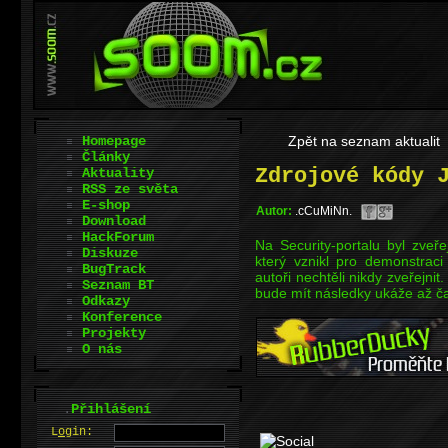
Homepage
Zpět na seznam aktualit
Články
Zdrojové kódy 
Aktuality
RSS ze světa
E-shop
Autor:
.cCuMiNn.
Download
HackForum
Na Security-portalu byl zveř
Diskuze
který vznikl pro demonstraci
BugTrack
autoři nechtěli nikdy zveřejnit
Seznam BT
bude mít následky ukáže až ča
Odkazy
Konference
Projekty
O nás
.
Přihlášení
L
o
gin: