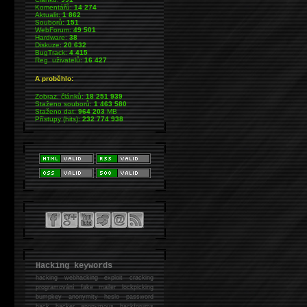
Komentářů:
14 274
Aktualit:
1 862
Souborů:
151
WebForum:
49 501
Hardware:
38
Diskuze:
20 632
BugTrack:
4 415
Reg. uživatelů:
16 427
A proběhlo:
Zobraz. článků:
18 251 939
Staženo souborů:
1 463 580
Staženo dat:
964 203
MB
Přístupy (hits):
232 774 938
Hacking keywords
hacking
webhacking exploit cracking
programování fake mailer lockpicking
bumpkey anonymity heslo password
hack
hacker anonymous hackforums