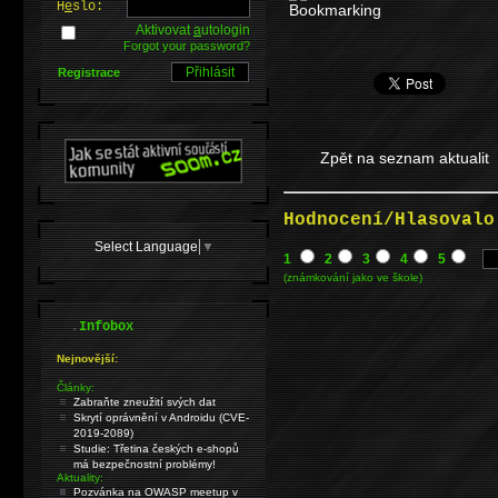
H
e
slo:
Aktivovat
a
utologin
Forgot your password?
Registrace
Zpět na seznam aktualit
Hodnocení/Hlasovalo
Select Language
▼
1
2
3
4
5
(známkování jako ve škole)
.
Infobox
Nejnovější:
Články:
Zabraňte zneužití svých dat
Skrytí oprávnění v Androidu (CVE-
2019-2089)
Studie: Třetina českých e-shopů
má bezpečnostní problémy!
Aktuality:
Pozvánka na OWASP meetup v