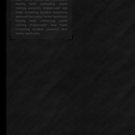
hacking
heslo webhacking exploit
cracking anonymity programování fake
mailer lockpicking bumpkey anonymous
password hack proxy hacker hackforums
hacking heslo webhacking exploit
cracking programování fake mailer
lockpicking bumpkey password hack
hacker
hackforums