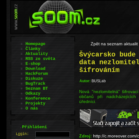
Homepage
Zpět na seznam aktualit
Články
Švýcarsko bude
Aktuality
RSS ze světa
data nezlomite
E-shop
Download
šifrováním
HackForum
Diskuze
Autor:
BUSLab
BugTrack
Seznam BT
Nová "nezlomitelná" šifrova
Odkazy
občanů při nadcházejících 
Konference
úředníci.
Projekty
O nás
.
Přihlášení
L
o
gin:
Zdroj:
http://c.moreover.com/