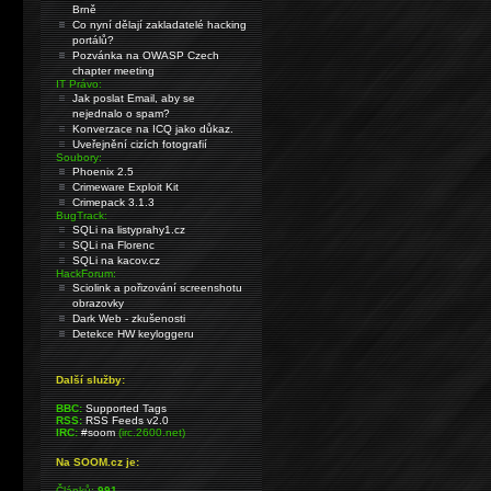
Brně
Co nyní dělají zakladatelé hacking
portálů?
Pozvánka na OWASP Czech
chapter meeting
IT Právo:
Jak poslat Email, aby se
nejednalo o spam?
Konverzace na ICQ jako důkaz.
Uveřejnění cizích fotografií
Soubory:
Phoenix 2.5
Crimeware Exploit Kit
Crimepack 3.1.3
BugTrack:
SQLi na listyprahy1.cz
SQLi na Florenc
SQLi na kacov.cz
HackForum:
Sciolink a pořizování screenshotu
obrazovky
Dark Web - zkušenosti
Detekce HW keyloggeru
Další služby:
BBC:
Supported Tags
RSS:
RSS Feeds v2.0
IRC:
#soom
(irc.2600.net)
Na SOOM.cz je:
Článků:
991