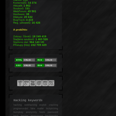
Komentářů:
14 274
Aktualit:
1 862
Souborů:
151
WebForum:
49 501
Hardware:
38
Diskuze:
20 632
BugTrack:
4 415
Reg. uživatelů:
16 426
A proběhlo:
Zobraz. článků:
18 249 419
Staženo souborů:
1 463 526
Staženo dat:
964 143
MB
Přístupy (hits):
232 709 429
Hacking keywords
hacking
webhacking exploit cracking
programování fake mailer lockpicking
bumpkey anonymity heslo password
hack
hacker anonymous hackforums