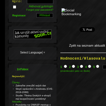
H
e
slo:
Aktivovat
a
utologin
Forgot your password?
Registrace
Zpět na seznam aktualit
Select Language
▼
Hodnocení/Hlasovalo
1
2
3
4
5
.
Infobox
(známkování jako ve škole)
Nejnovější:
Články:
Zabraňte zneužití svých dat
Skrytí oprávnění v Androidu (CVE-
2019-2089)
Studie: Třetina českých e-shopů
má bezpečnostní problémy!
Aktuality:
Pozvánka na OWASP meetup v