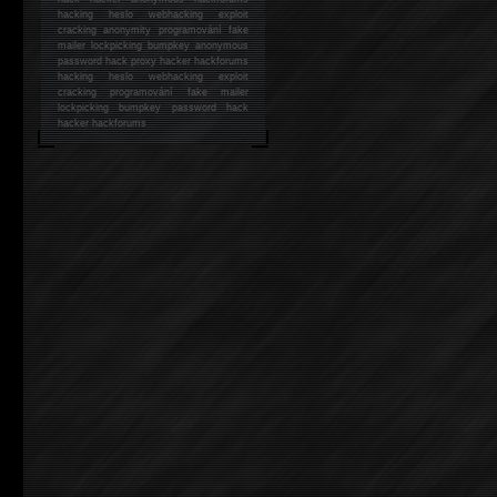
hacking
heslo webhacking exploit
cracking anonymity programování fake
mailer lockpicking bumpkey anonymous
password hack proxy hacker hackforums
hacking heslo webhacking exploit
cracking programování fake mailer
lockpicking bumpkey password hack
hacker
hackforums