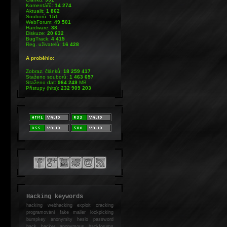
Komentářů:
14 274
Aktualit:
1 862
Souborů:
151
WebForum:
49 501
Hardware:
38
Diskuze:
20 632
BugTrack:
4 415
Reg. uživatelů:
16 428
A proběhlo:
Zobraz. článků:
18 259 417
Staženo souborů:
1 463 657
Staženo dat:
964 249
MB
Přístupy (hits):
232 909 203
Hacking keywords
hacking
webhacking exploit cracking
programování fake mailer lockpicking
bumpkey anonymity heslo password
hack
hacker anonymous hackforums