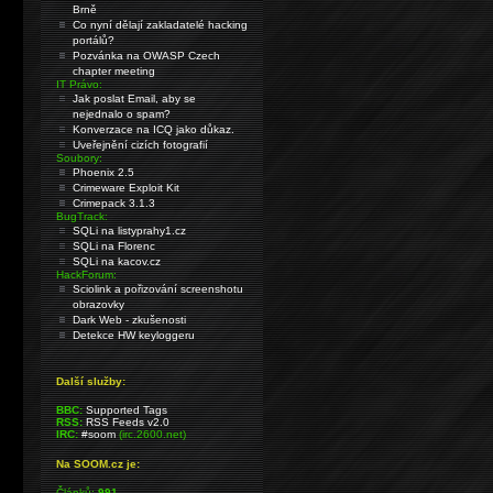
Brně
Co nyní dělají zakladatelé hacking
portálů?
Pozvánka na OWASP Czech
chapter meeting
IT Právo:
Jak poslat Email, aby se
nejednalo o spam?
Konverzace na ICQ jako důkaz.
Uveřejnění cizích fotografií
Soubory:
Phoenix 2.5
Crimeware Exploit Kit
Crimepack 3.1.3
BugTrack:
SQLi na listyprahy1.cz
SQLi na Florenc
SQLi na kacov.cz
HackForum:
Sciolink a pořizování screenshotu
obrazovky
Dark Web - zkušenosti
Detekce HW keyloggeru
Další služby:
BBC:
Supported Tags
RSS:
RSS Feeds v2.0
IRC:
#soom
(irc.2600.net)
Na SOOM.cz je:
Článků:
991