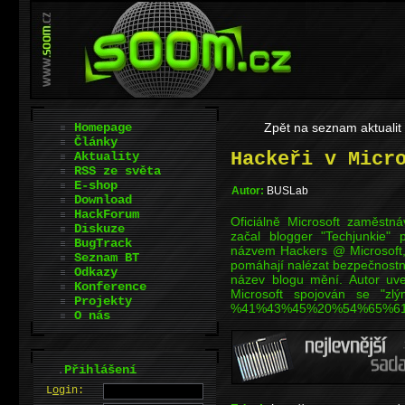
Homepage
Zpět na seznam aktualit
Články
Hackeři v Micr
Aktuality
RSS ze světa
E-shop
Autor:
BUSLab
Download
HackForum
Oficiálně Microsoft zaměstná
Diskuze
začal blogger "Techjunkie" 
BugTrack
názvem Hackers @ Microsoft, k
Seznam BT
pomáhají nalézat bezpečnostní
Odkazy
název blogu mění. Autor uve
Konference
Microsoft spojován se "zl
Projekty
%41%43%45%20%54%65%61%6d
O nás
.
Přihlášení
L
o
gin: