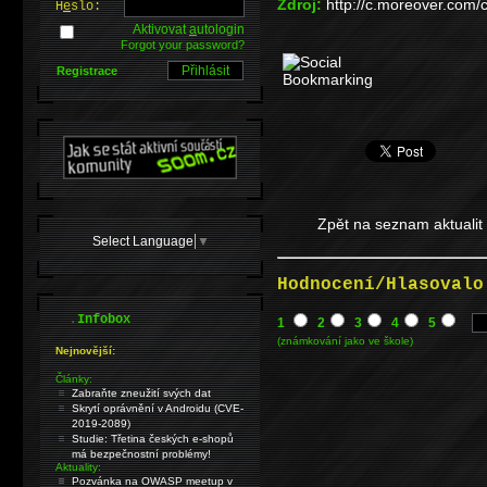
Zdroj:
http://c.moreover.com/
H
e
slo:
Aktivovat
a
utologin
Forgot your password?
Registrace
Zpět na seznam aktualit
Select Language
▼
Hodnocení/Hlasovalo
.
Infobox
1
2
3
4
5
(známkování jako ve škole)
Nejnovější:
Články:
Zabraňte zneužití svých dat
Skrytí oprávnění v Androidu (CVE-
2019-2089)
Studie: Třetina českých e-shopů
má bezpečnostní problémy!
Aktuality:
Pozvánka na OWASP meetup v