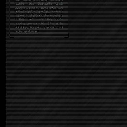
hacking
heslo webhacking exploit
cracking anonymity programování fake
mailer lockpicking bumpkey anonymous
password hack proxy hacker hackforums
hacking heslo webhacking exploit
cracking programování fake mailer
lockpicking bumpkey password hack
hacker
hackforums