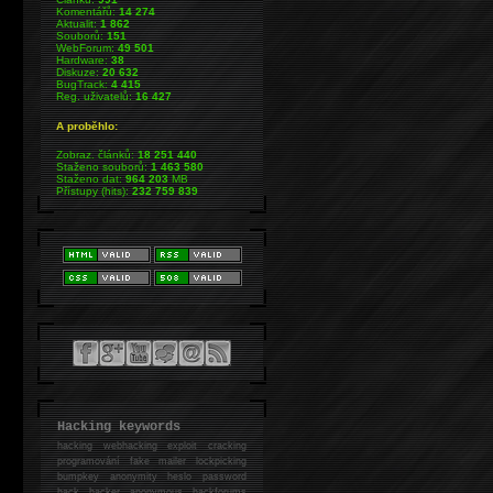
Komentářů:
14 274
Aktualit:
1 862
Souborů:
151
WebForum:
49 501
Hardware:
38
Diskuze:
20 632
BugTrack:
4 415
Reg. uživatelů:
16 427
A proběhlo:
Zobraz. článků:
18 251 440
Staženo souborů:
1 463 580
Staženo dat:
964 203
MB
Přístupy (hits):
232 759 839
Hacking keywords
hacking
webhacking exploit cracking
programování fake mailer lockpicking
bumpkey anonymity heslo password
hack
hacker anonymous hackforums