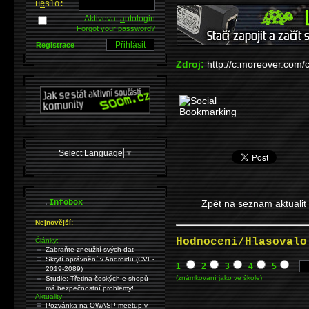
H
e
slo:
Aktivovat
a
utologin
Forgot your password?
Registrace
Zdroj:
http://c.moreover.com/
Select Language
▼
.
Infobox
Zpět na seznam aktualit
Nejnovější:
Hodnocení/Hlasovalo
Články:
Zabraňte zneužití svých dat
Skrytí oprávnění v Androidu (CVE-
1
2
3
4
5
2019-2089)
(známkování jako ve škole)
Studie: Třetina českých e-shopů
má bezpečnostní problémy!
Aktuality:
Pozvánka na OWASP meetup v