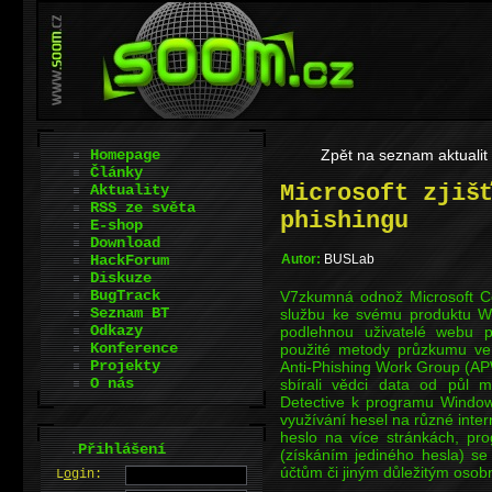
Homepage
Zpět na seznam aktualit
Články
Microsoft zjiš
Aktuality
RSS ze světa
phishingu
E-shop
Download
HackForum
Autor:
BUSLab
Diskuze
BugTrack
V7zkumná odnož Microsoft Co
Seznam BT
službu ke svému produktu Win
Odkazy
podlehnou uživatelé webu p
Konference
použité metody průzkumu ve 
Projekty
Anti-Phishing Work Group (AP
O nás
sbírali vědci data od půl mil
Detective k programu Window
využívání hesel na různé inter
heslo na více stránkách, pr
.
Přihlášení
(získáním jediného hesla) s
účtům či jiným důležitým osob
L
o
gin: