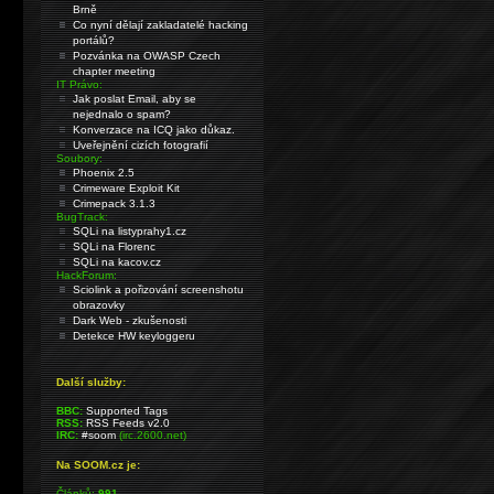
Brně
Co nyní dělají zakladatelé hacking
portálů?
Pozvánka na OWASP Czech
chapter meeting
IT Právo:
Jak poslat Email, aby se
nejednalo o spam?
Konverzace na ICQ jako důkaz.
Uveřejnění cizích fotografií
Soubory:
Phoenix 2.5
Crimeware Exploit Kit
Crimepack 3.1.3
BugTrack:
SQLi na listyprahy1.cz
SQLi na Florenc
SQLi na kacov.cz
HackForum:
Sciolink a pořizování screenshotu
obrazovky
Dark Web - zkušenosti
Detekce HW keyloggeru
Další služby:
BBC:
Supported Tags
RSS:
RSS Feeds v2.0
IRC:
#soom
(irc.2600.net)
Na SOOM.cz je:
Článků:
991